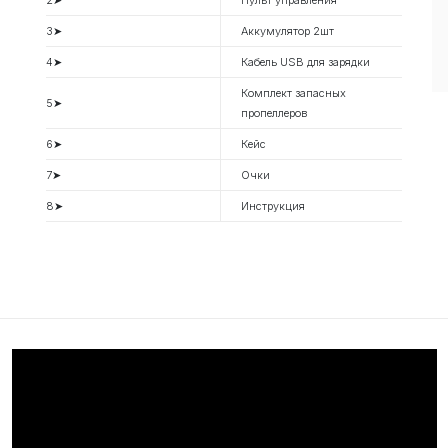
2➤
Пульт управления
3➤
Аккумулятор 2шт
4➤
Кабель USB для зарядки
Комплект запасных
5➤
пропеллеров
6➤
Кейс
7➤
Очки
8➤
Инструкция