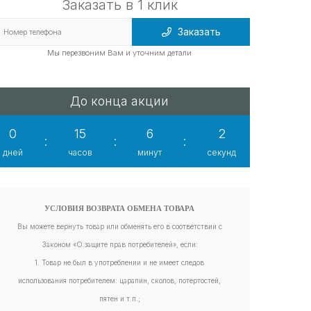
Заказать в 1 клик
Заказать
Мы перезвоним Вам и уточним детали
До конца акции
0
15
6
0
:
:
:
дней
часов
минут
секунд
УСЛОВИЯ ВОЗВРАТА ОБМЕНА ТОВАРА
Вы можете вернуть товар или обменять его в соответствии с
Законом «О защите прав потребителей», если:
1. Товар не был в употреблении и не имеет следов
использования потребителем: царапин, сколов, потертостей,
пятен и т.п.;