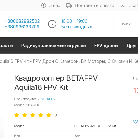
О нас
Доставка и оплата
Срав
Search
+380682882502
10:00 - 19:00
+380936133709
Без выходных
части
Радиоуправляемые игрушки
FPV дроны
Друг
uila16 FPV Kit - FPV Дрон С Камерой, БК Моторы, С Очками И К
Квадрокоптер BETAFPV
На
Aquila16 FPV Kit
1
Производитель:
BETAFPV
Модель: BA6FK
3
Модель
BETAFPV Aquila16 FPV Kit
Вес
73г