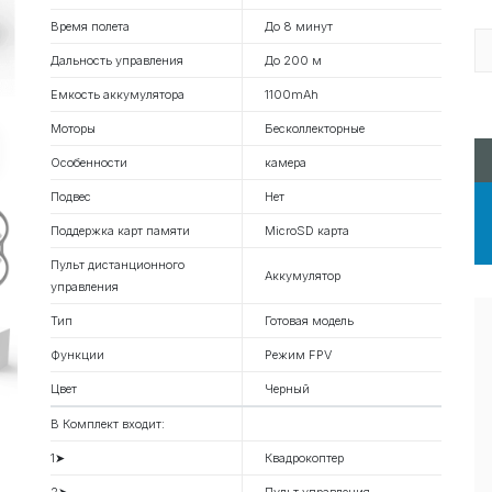
Время полета
До 8 минут
Дальность управления
До 200 м
Емкость аккумулятора
1100mAh
Моторы
Бесколлекторные
Особенности
камера
Подвес
Нет
Поддержка карт памяти
MicroSD карта
Пульт дистанционного
Аккумулятор
управления
Тип
Готовая модель
Функции
Режим FPV
Цвет
Черный
В Комплект входит:
1➤
Квадрокоптер