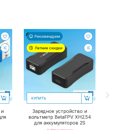
КУПИТЬ
Рекомендуем
Реком
Заря
BetaFPV
Летние скидки
Летни
и PH2.0
1
КУПИТЬ
 и
Зарядное устройство и
для
вольтметр BetaFPV XH2.54
для аккумуляторов 2S
Нет в наличии