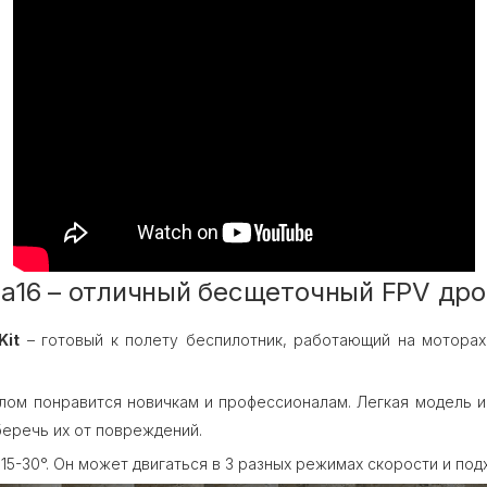
a16 – отличный бесщеточный FPV дро
Kit
– готовый к полету беспилотник, работающий на моторах
ом понравится новичкам и профессионалам. Легкая модель и
беречь их от повреждений.
-30°. Он может двигаться в 3 разных режимах скорости и подх