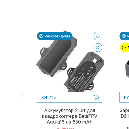
Рекомендуем
КУПИТЬ
КУ
Аккумулятор 2 шт для
Зар
квадрокоптера BetaFPV
D6 
Aquila16 на 650 mAh
а
Нет в наличии