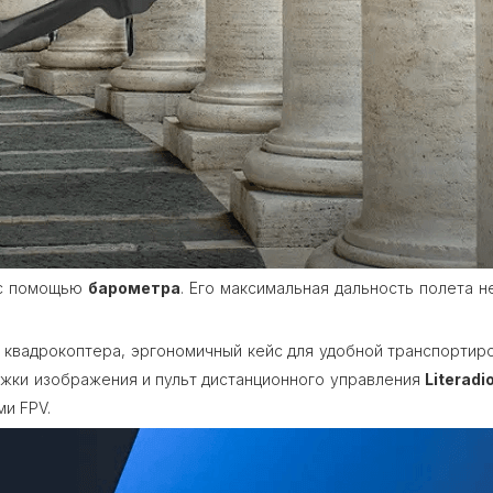
 с помощью
барометра
. Его максимальная дальность полета 
ме квадрокоптера, эргономичный кейс для удобной транспортир
ржки изображения и пульт дистанционного управления
Literadi
ми FPV.