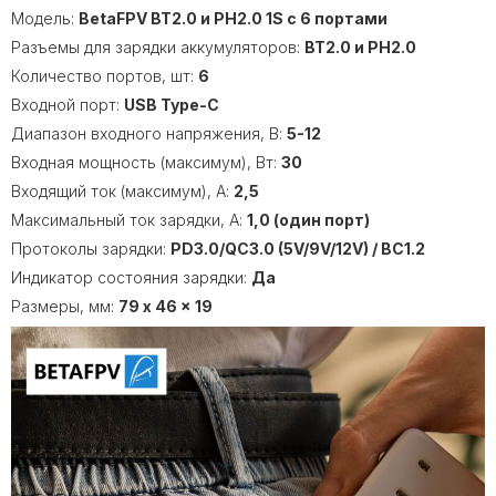
Модель:
BetaFPV BT2.0 и PH2.0 1S с 6 портами
Разъемы для зарядки аккумуляторов:
BT2.0 и PH2.0
Количество портов, шт:
6
Входной порт:
USB Type-C
Диапазон входного напряжения, В:
5-12
Входная мощность (максимум), Вт:
30
Входящий ток (максимум), А:
2,5
Максимальный ток зарядки, А:
1,0 (один порт)
Протоколы зарядки:
PD3.0/QC3.0 (5V/9V/12V) / BC1.2
Индикатор состояния зарядки:
Да
Размеры, мм:
79 x 46 x 19