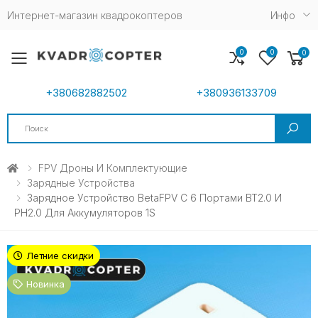
Интернет-магазин квадрокоптеров
Инфо
0
0
0
Toggle mobile menu
+380682882502
+380936133709
Search
FPV Дроны И Комплектующие
Зарядные Устройства
Зарядное Устройство BetaFPV С 6 Портами BT2.0 И
PH2.0 Для Аккумуляторов 1S
Летние скидки
Новинка