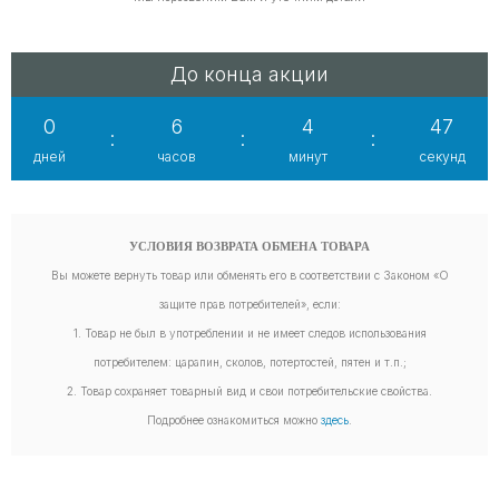
До конца акции
0
6
4
46
:
:
:
дней
часов
минут
секунд
УСЛОВИЯ ВОЗВРАТА ОБМЕНА ТОВАРА
Вы можете вернуть товар или обменять его в соответствии с Законом «О
защите прав потребителей», если:
1. Товар не был в употреблении и не имеет следов использования
потребителем: царапин, сколов, потертостей, пятен и т.п.;
2. Товар сохраняет товарный вид и свои потребительские свойства.
Подробнее ознакомиться можно
здесь
.