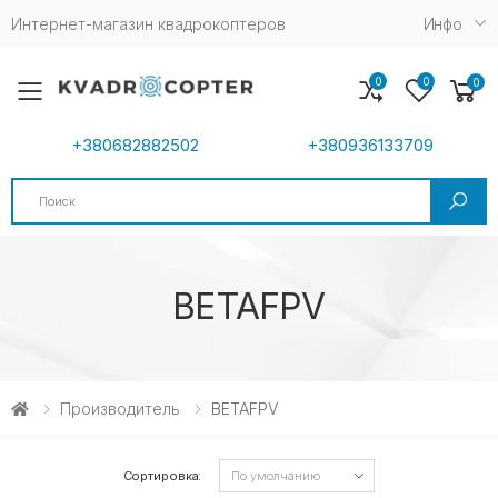
Интернет-магазин квадрокоптеров
Инфо
0
0
0
Toggle mobile menu
+380682882502
+380936133709
Search
BETAFPV
Производитель
BETAFPV
Сортировка: