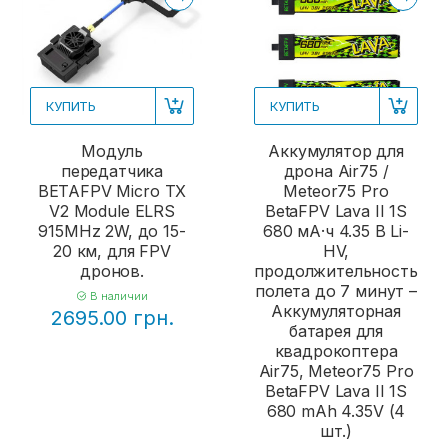
КУПИТЬ
КУПИТЬ
Модуль
Аккумулятор для
передатчика
дрона Air75 /
BETAFPV Micro TX
Meteor75 Pro
V2 Module ELRS
BetaFPV Lava II 1S
915MHz 2W, до 15-
680 мА·ч 4.35 В Li-
20 км, для FPV
HV,
дронов.
продолжительность
полета до 7 минут –
В наличии
Аккумуляторная
2695.00 грн.
батарея для
квадрокоптера
Air75, Meteor75 Pro
BetaFPV Lava II 1S
680 mAh 4.35V (4
шт.)