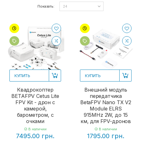
Показать:
КУПИТЬ
КУПИТЬ
Квадрокоптер
Внешний модуль
BETAFPV Cetus Lite
передатчика
FPV Kit - дрон с
BetaFPV Nano TX V2
камерой,
Module ELRS
барометром, с
915MHz 2W, до 15
очками
км, для FPV-дронов
В наличии
В наличии
7495.00 грн.
1795.00 грн.