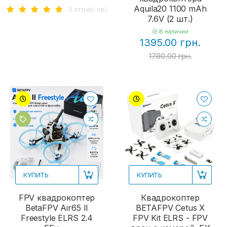
Aquila20 1100 mAh
3 отзыв(-ов)
7.6V (2 шт.)
В наличии
1395.00 грн.
1780.00 грн.
КУПИТЬ
КУПИТЬ
FPV квадрокоптер
Квадрокоптер
BetaFPV Air65 II
BETAFPV Cetus X
Freestyle ELRS 2.4
FPV Kit ELRS - FPV