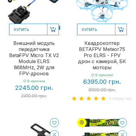
КУПИТЬ
КУПИТЬ
Внешний модуль
Квадрокоптер
передатчика
BETAFPV Meteor75
BetaFPV Micro TX V2
Pro ELRS - FPV
Module ELRS
дрон с камерой, БК
868MHz, 2W для
моторы
FPV-дронов
В наличии
6395.00 грн.
В наличии
2245.00 грн.
8000.00 грн.
2410.00 грн.
3 отзыв(-ов)