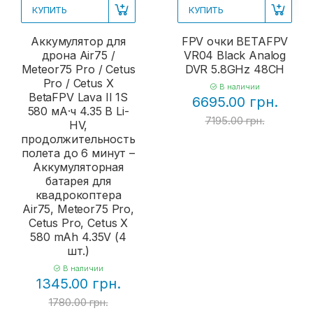
КУПИТЬ
КУПИТЬ
Аккумулятор для
FPV очки BETAFPV
дрона Air75 /
VR04 Black Analog
Meteor75 Pro / Cetus
DVR 5.8GHz 48CH
Pro / Cetus X
В наличии
BetaFPV Lava II 1S
6695.00 грн.
580 мА·ч 4.35 В Li-
7195.00 грн.
HV,
продолжительность
полета до 6 минут –
Аккумуляторная
батарея для
квадрокоптера
Air75, Meteor75 Pro,
Cetus Pro, Cetus X
580 mAh 4.35V (4
шт.)
В наличии
1345.00 грн.
1780.00 грн.