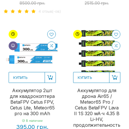
8500.00 грн.
2515.00 грн.
4 отзыв(-ов)
КУПИТЬ
КУПИТЬ
Аккумулятор 2шт
Аккумулятор для
для квадрокоптера
дрона Air65 /
BetaFPV Cetus FPV,
Meteor65 Pro /
Cetus Lite, Meteor65
Cetus BetaFPV Lava
pro на 300 mAh
II 1S 320 мА·ч 4.35 В
Li-HV,
В наличии
продолжительность
395.00 грн.