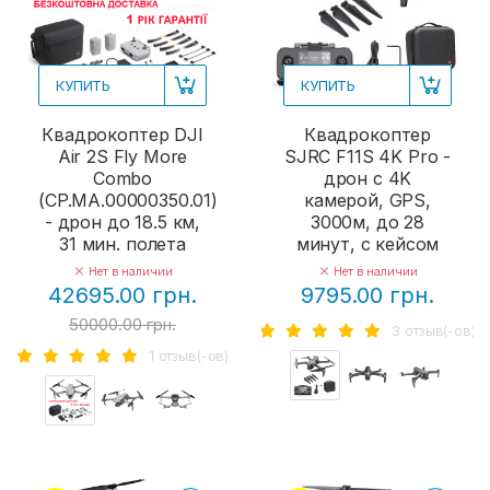
КУПИТЬ
КУПИТЬ
Квадрокоптер DJI
Квадрокоптер
Air 2S Fly More
SJRC F11S 4K Pro -
Combo
дрон с 4K
(CP.MA.00000350.01)
камерой, GPS,
- дрон до 18.5 км,
3000м, до 28
31 мин. полета
минут, с кейсом
Нет в наличии
Нет в наличии
42695.00 грн.
9795.00 грн.
50000.00 грн.
3 отзыв(-ов)
1 отзыв(-ов)