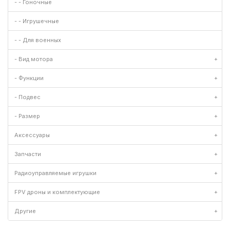
- - Гоночные
- - Игрушечные
- - Для военных
- Вид мотора
+
- Функции
+
- Подвес
+
- Размер
+
Аксессуары
+
Запчасти
+
Радиоуправляемые игрушки
+
FPV дроны и комплектующие
+
Другие
+