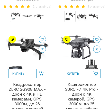
2 отзыв(-ов)
1 отзыв(-ов)
КУПИТЬ
КУПИТЬ
Квадрокоптер
Квадрокоптер
ZLRC SG908 MAX -
SJRC F7 4K Pro -
дрон с 4K и HD
дрон с 4K
камерами, GPS,
камерой, GPS,
3000м, до 26
3000м, до 25
минут, с сумкой
минут, с кейсом