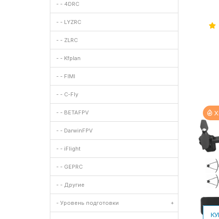
- - 4DRC
- - LYZRC
- - ZLRC
- - Kfplan
- - FIMI
- - C-Fly
Х
- - BETAFPV
- - DarwinFPV
- - iFlight
- - GEPRC
- - Другие
- Уровень подготовки
+
КУ