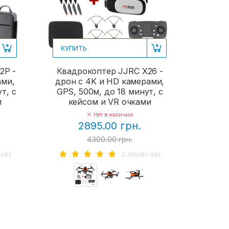
КУПИТЬ
2P -
Квадрокоптер JJRC X26 -
ами,
дрон с 4K и HD камерами,
т, с
GPS, 500м, до 18 минут, с
и
кейсом и VR очками
Нет в наличии
2895.00 грн.
4300.00 грн.
-ов)
2 отзыв(-ов)