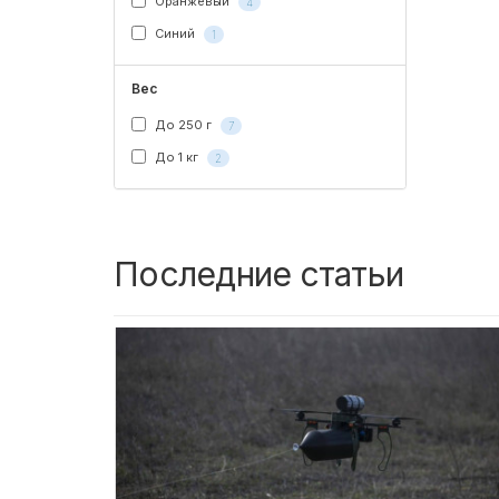
Оранжевый
4
Синий
1
Вес
До 250 г
7
До 1 кг
2
Последние статьи