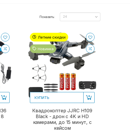
Показать:
Летние скидки
Новинка
КУПИТЬ
H36
Квадрокоптер JJRC H109
 8
Black - дрон с 4K и HD
камерами, до 15 минут, с
кейсом