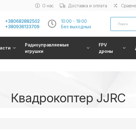
О нас
Доставка и оплата
Сравне
Search
+380682882502
10:00 - 19:00
+380936133709
Без выходных
Радиоуправляемые
FPV
асти
игрушки
дроны
Квадрокоптер JJRC