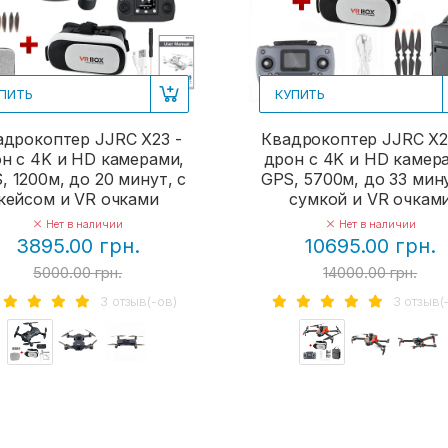
ПИТЬ
КУПИТЬ
адрокоптер JJRC X23 -
Квадрокоптер JJRC X2
н с 4K и HD камерами,
дрон с 4K и HD камер
, 1200м, до 20 минут, с
GPS, 5700м, до 33 мину
кейсом и VR очками
сумкой и VR очкам
Нет в наличии
Нет в наличии
3895.00 грн.
10695.00 грн.
5000.00 грн.
14000.00 грн.
3 отзыв(-ов)
3 отзыв(