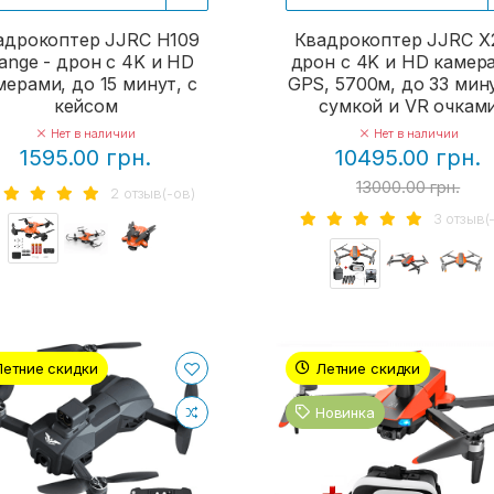
адрокоптер JJRC H109
Квадрокоптер JJRC X2
ange - дрон с 4K и HD
дрон с 4K и HD камер
мерами, до 15 минут, с
GPS, 5700м, до 33 мину
кейсом
сумкой и VR очкам
Нет в наличии
Нет в наличии
1595.00 грн.
10495.00 грн.
13000.00 грн.
2 отзыв(-ов)
3 отзыв(
Летние скидки
Летние скидки
Новинка