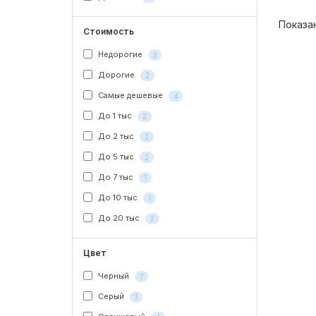
Показан
Стоимость
Недорогие
3
Дорогие
2
Самые дешевые
4
До 1 тыс
2
До 2 тыс
2
До 5 тыс
2
До 7 тыс
1
До 10 тыс
1
До 20 тыс
2
Цвет
Черный
7
Серый
1