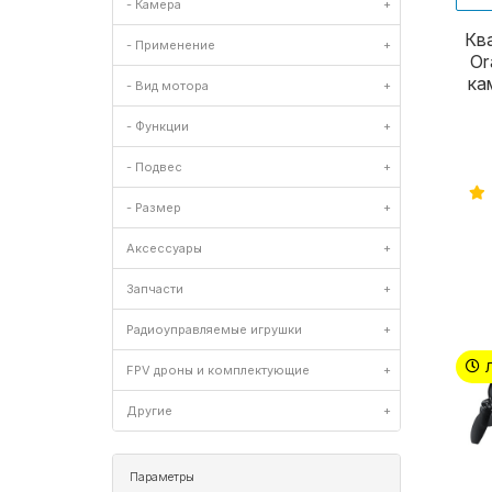
- Камера
+
Кв
- Применение
+
Or
ка
- Вид мотора
+
- Функции
+
- Подвес
+
- Размер
+
Аксессуары
+
Запчасти
+
Радиоуправляемые игрушки
+
FPV дроны и комплектующие
+
Другие
+
Параметры