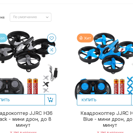
ка:
Топ
Хит
ПИТЬ
КУПИТЬ
адрокоптер JJRC H36
Квадрокоптер JJRC 
ack - мини дрон, до 8
Blue - мини дрон, до
минут
минут
Нет в наличии
Нет в наличии