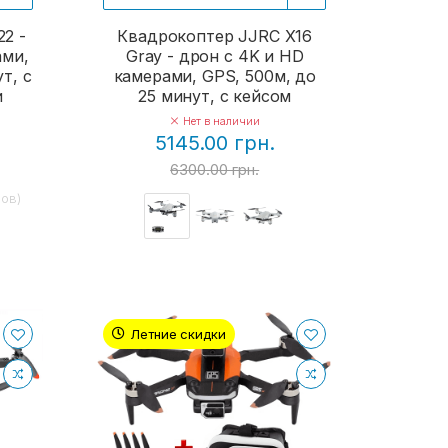
2 -
Квадрокоптер JJRC X16
ами,
Gray - дрон с 4K и HD
т, с
камерами, GPS, 500м, до
и
25 минут, с кейсом
Нет в наличии
5145.00 грн.
6300.00 грн.
-ов)
Летние скидки