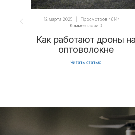
12 марта 2025
|
Просмотров 46144
|
Комментарии 0
Как работают дроны н
оптоволокне
Читать статью