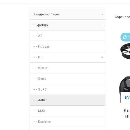
Квадрокоптеры
-
Сортиров
- Бренды
-
- - AE
- - Hubsan
- - DJI
+
- - Visuo
- - Syma
- - SJRC
КУ
- - JJRC
Кв
- - MJX
Bl
- - Eachine