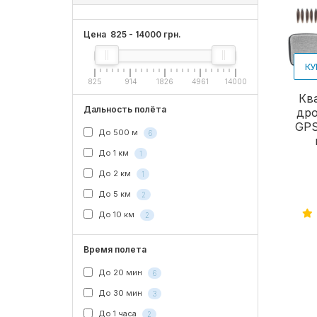
Цена
825
-
14000
грн.
КУ
825
914
1826
4961
14000
Кв
Дальность полёта
дро
GPS
До 500 м
6
До 1 км
1
До 2 км
1
До 5 км
2
До 10 км
2
Время полета
До 20 мин
6
До 30 мин
3
До 1 часа
2