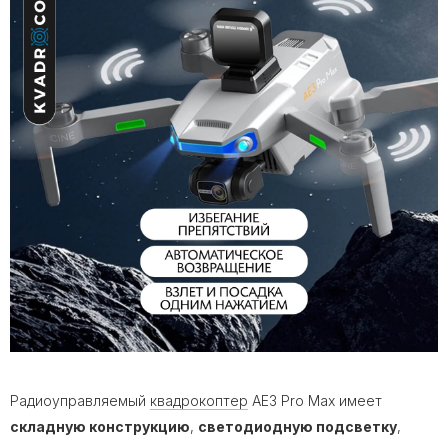
Радиоуправляемый
квадрокоптер
AE3 Pro Max имеет
складную конструкцию
,
светодиодную подсветку
,