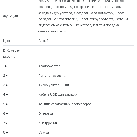
Режим FPV, Избегание препятствий, Автоматическое
возвращение по GPS, потере сигнала и при низком
заряде аккумулятора, Следование за объектом, Полет
Функции
по заданной траектории, Полет вокруг объекта, Фото- и
видеосъемка с помощью жестов, Взлет и посадка
одним нажатием
Цвет
Серый
В Комплект
входит:
1➤
Квадрокоптер
2➤
Пульт управления
3➤
Аккумулятор – 1 шт
4➤
Кабель USB для зарядки
5➤
Комплект запасных пропеллеров
6➤
Отвертка
7➤
Инструкция
8➤
Сумка