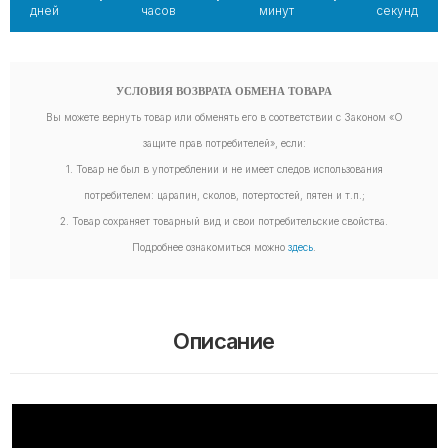
дней
часов
минут
секунд
УСЛОВИЯ ВОЗВРАТА ОБМЕНА ТОВАРА
Вы можете вернуть товар или обменять его в соответствии с Законом «О
защите прав потребителей», если:
1. Товар не был в употреблении и не имеет следов использования
потребителем: царапин, сколов, потертостей, пятен и т.п.;
2. Товар сохраняет товарный вид и свои потребительские свойства.
Подробнее ознакомиться можно
здесь
.
Описание