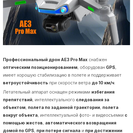
Профессиональный дрон AE3 Pro Max
снабжен
оптическим позиционированием
, оборудован
GPS
,
имеет хорошую стабилизацию в полете и поддерживает
ветроустойчивость
при скорости ветра
до 10 км/ч
.
Летательный аппарат оснащен режимами
избегания
препятствий
, интеллектуального
следования за
объектом
,
полета по заданной траектории
,
полета
вокруг объекта
, интеллектуальной фото- и видеосъемки
с
помощью жестов
,
автоматического возвращения
домой по GPS
,
при потере сигнала
и
при достижении