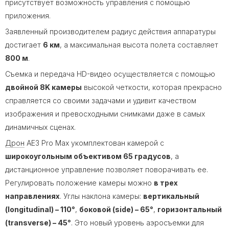
присутствует возможность управления с помощью
приложения.
Заявленный производителем радиус действия аппаратуры
достигает
6 км
, а максимальная высота полета составляет
800 м
.
Съемка и передача HD-видео осуществляется с помощью
двойной 8K камеры
высокой четкости, которая прекрасно
справляется со своими задачами и удивит качеством
изображения и превосходными снимками даже в самых
динамичных сценах.
Дрон
AE3 Pro Max укомплектован камерой с
широкоугольным объективом 65 градусов
, а
дистанционное управление позволяет поворачивать ее.
Регулировать положение камеры можно
в трех
направлениях
. Углы наклона камеры:
вертикальный
(longitudinal) – 110°
,
боковой (side) – 65°
,
горизонтальный
(transverse) – 45°
. Это новый уровень аэросъемки для