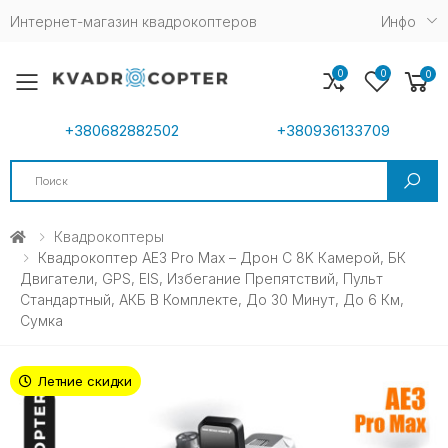
Интернет-магазин квадрокоптеров
Инфо
0
0
0
Toggle mobile menu
+380682882502
+380936133709
Search
Квадрокоптеры
Квадрокоптер AE3 Pro Max – Дрон C 8K Камерой, БК
Двигатели, GPS, EIS, Избегание Препятствий, Пульт
Стандартный, АКБ В Комплекте, До 30 Минут, До 6 Км,
Сумка
Летние скидки