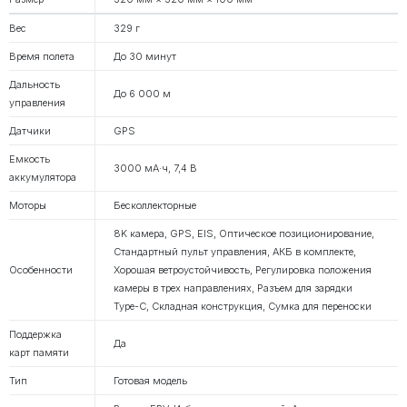
Вес
329 г
Время полета
До 30 минут
Дальность
До 6 000 м
управления
Датчики
GPS
Емкость
3000 мА·ч, 7,4 В
аккумулятора
Моторы
Бесколлекторные
8K камера, GPS, EIS, Оптическое позиционирование,
Стандартный пульт управления, АКБ в комплекте,
Особенности
Хорошая ветроустойчивость, Регулировка положения
камеры в трех направлениях, Разъем для зарядки
Type-C, Складная конструкция, Сумка для переноски
Поддержка
Да
карт памяти
Тип
Готовая модель