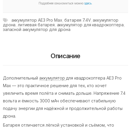
Подробнее ознакомиться можно
здесь
.
аккумулятор AE3 Pro Max
,
батарея 7.4V
,
аккумулятор
дрона
,
литиевая батарея
,
аккумулятор для квадрокоптера
,
запасной аккумулятор для дрона
Описание
Дополнительный
аккумулятор
для квадрокоптера AE3 Pro
Max — это практичное решение для тех, кто хочет
увеличить время полёта и снимать дольше. Напряжение 7.4
вольта и ёмкость 3000 мАч обеспечивают стабильную
подачу энергии для надёжной и продолжительной работы
дрона.
Батарея отличается лёгкой установкой и съёмом, что