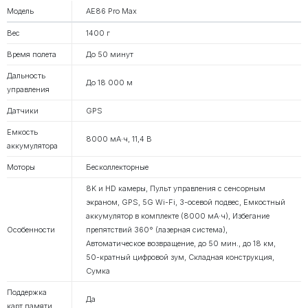
Модель
AE86 Pro Max
Вес
1400 г
Время полета
До 50 минут
Дальность
До 18 000 м
управления
Датчики
GPS
Емкость
8000 мА·ч, 11,4 В
аккумулятора
Моторы
Бесколлекторные
8K и HD камеры, Пульт управления с сенсорным
экраном, GPS, 5G Wi-Fi, 3-осевой подвес, Емкостный
аккумулятор в комплекте (8000 мA·ч), Избегание
Особенности
препятствий 360° (лазерная система),
Автоматическое возвращение, до 50 мин., до 18 км,
50-кратный цифровой зум, Складная конструкция,
Сумка
Поддержка
Да
карт памяти