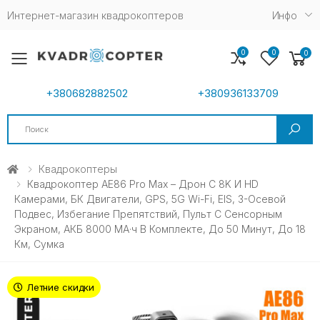
Интернет-магазин квадрокоптеров
Инфо
0
0
0
Toggle mobile menu
+380682882502
+380936133709
Search
Квадрокоптеры
Квадрокоптер AE86 Pro Max – Дрон C 8K И HD
Камерами, БК Двигатели, GPS, 5G Wi-Fi, EIS, 3-Осевой
Подвес, Избегание Препятствий, Пульт С Сенсорным
Экраном, АКБ 8000 МА·ч В Комплекте, До 50 Минут, До 18
Км, Сумка
Летние скидки