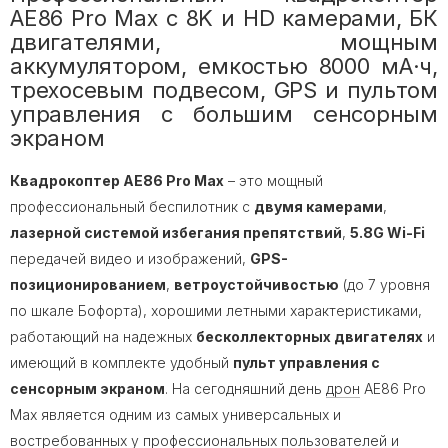
AE86 Pro Max с 8K и HD камерами, БК
двигателями, мощным
аккумулятором, емкостью 8000 мА·ч,
трехосевым подвесом, GPS и пультом
управления с большим сенсорным
экраном
Квадрокоптер AE86 Pro Max
– это мощный
профессиональный беспилотник с
двумя камерами
,
лазерной системой избегания препятствий
,
5.8G Wi-Fi
передачей видео и изображений,
GPS-
позиционированием
,
ветроустойчивостью
(до 7 уровня
по шкале Бофорта), хорошими летными характеристиками,
работающий на надежных
бесколлекторных двигателях
и
имеющий в комплекте удобный
пульт управления с
сенсорным экраном
. На сегодняшний день
дрон
AE86 Pro
Max является одним из самых универсальных и
востребованных у профессиональных пользователей и