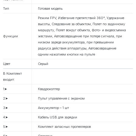
Тип
Готовая модель
Режим FPV, Избегание препятствий 360°, Удержание
высоты, Следование за объектом, Полет по заданному
маршруту, Полет вокруг объекта, Фото- и видеосъемка
Функции
жестами, Автовозвращение при потере сигнала, при
низком заряде аккумулятора, при превышении
радиуса действия аппаратуры, Автовозвращение
одним нажатием кнопки на пульте
Цвет
Серый
В Комплект
входит:
1➤
Квадрокоптер
2➤
Пульт управления с экраном
3➤
Аккумулятор – 1 шт
4➤
Кабель USB для зарядки
5➤
Комплект запасных пропеллеров
6➤
Отвертка