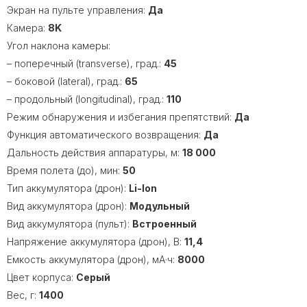
Экран на пульте управления:
Да
Камера:
8K
Угол наклона камеры:
– поперечный (transverse), град.:
45
– боковой (lateral), град.:
65
– продольный (longitudinal), град.:
110
Режим обнаружения и избегания препятствий:
Да
Функция автоматического возвращения:
Да
Дальность действия аппаратуры, м:
18 000
Время полета (до), мин:
50
Тип аккумулятора (дрон):
Li-Ion
Вид аккумулятора (дрон):
Модульный
Вид аккумулятора (пульт):
Встроенный
Напряжение аккумулятора (дрон), В:
11,4
Емкость аккумулятора (дрон), мA·ч:
8000
Цвет корпуса:
Серый
Вес, г:
1400