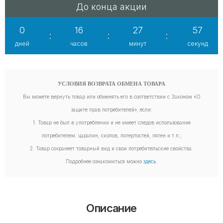
До конца акции
0
16
27
55
:
:
:
дней
часов
минут
секунд
УСЛОВИЯ ВОЗВРАТА ОБМЕНА ТОВАРА
Вы можете вернуть товар или обменять его в соответствии с Законом «О
защите прав потребителей», если:
1. Товар не был в употреблении и не имеет следов использования
потребителем: царапин, сколов, потертостей, пятен и т.п.;
2. Товар сохраняет товарный вид и свои потребительские свойства.
Подробнее ознакомиться можно
здесь
.
Описание