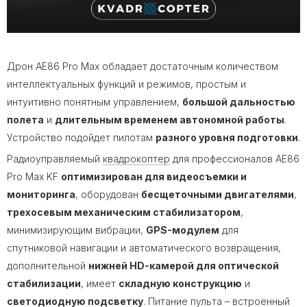
Дрон AE86 Pro Max обладает достаточным количеством
интеллектуальных функций и режимов, простым и
интуитивно понятным управлением,
большой дальностью
полета
и
длительным временем автономной работы
.
Устройство подойдет пилотам
разного уровня подготовки
.
Радиоуправляемый
квадрокоптер
для профессионалов AE86
Pro Max KF
оптимизирован для видеосъемки и
мониторинга
, оборудован
бесщеточными двигателями
,
трехосевым механическим стабилизатором
,
минимизирующим вибрации,
GPS-модулем
для
спутниковой навигации и автоматического возвращения,
дополнительной
нижней HD-камерой для оптической
стабилизации
, имеет
складную конструкцию
и
светодиодную подсветку
. Питание пульта – встроенный