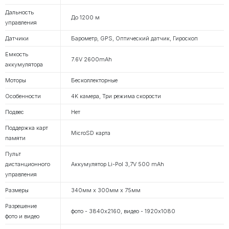
Дальность
До 1200 м
управления
Датчики
Барометр, GPS, Оптический датчик, Гироскоп
Емкость
7.6V 2600mAh
аккумулятора
Моторы
Бесколлекторные
Особенности
4K камера, Три режима скорости
Подвес
Нет
Поддержка карт
MicroSD карта
памяти
Пульт
дистанционного
Аккумулятор Li-Pol 3,7V 500 mAh
управления
Размеры
340мм х 300мм х 75мм
Разрешение
фото - 3840х2160, видео - 1920х1080
фото и видео