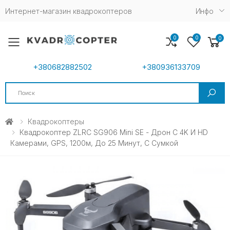
Интернет-магазин квадрокоптеров
Инфо
0
0
0
Toggle mobile menu
+380682882502
+380936133709
Search
Квадрокоптеры
Квадрокоптер ZLRC SG906 Mini SE - Дрон С 4K И HD
Камерами, GPS, 1200м, До 25 Минут, С Сумкой