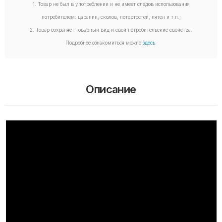
1. Товар не был в употреблении и не имеет следов использования
потребителем: царапин, сколов, потертостей, пятен и т.п.;
2. Товар сохраняет товарный вид и свои потребительские свойства.
Подробнее ознакомиться можно
здесь
.
Описание