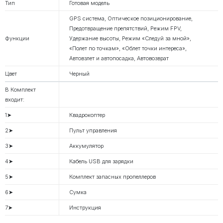
Тип
Готовая модель
GPS система, Оптическое позиционирование,
Предотвращение препятствий, Режим FPV,
Функции
Удержание высоты, Режим «Следуй за мной»,
«Полет по точкам», «Облет точки интереса»,
Автовзлет и автопосадка, Автовозврат
Цвет
Черный
В Комплект
входит:
1➤
Квадрокоптер
2➤
Пульт управления
3➤
Аккумулятор
4➤
Кабель USB для зарядки
5➤
Комплект запасных пропеллеров
6➤
Сумка
7➤
Инструкция