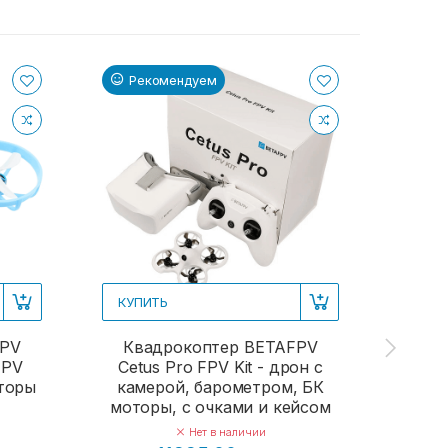
Рекомендуем
Ре
КУПИТЬ
КУП
FPV
Квадрокоптер BETAFPV
Кв
FPV
Cetus Pro FPV Kit - дрон с
Aquil
оторы
камерой, барометром, БК
ка
моторы, с очками и кейсом
Нет в наличии