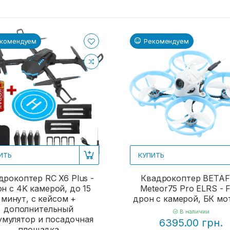
комендуем
Рекомендуем
ИТЬ
КУПИТЬ
дрокоптер RC X6 Plus -
Квадрокоптер BETA
н с 4K камерой, до 15
Meteor75 Pro ELRS - 
минут, с кейсом +
дрон с камерой, БК м
дополнительный
В наличии
умулятор и посадочная
6395.00 грн.
площадка