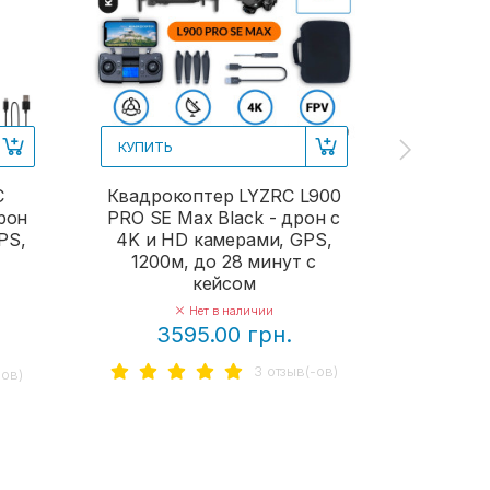
3
КУПИТЬ
C
Квадрокоптер LYZRC L900
рон
PRO SE Max Black - дрон с
PS,
4K и HD камерами, GPS,
1200м, до 28 минут с
кейсом
Нет в наличии
3595.00 грн.
3 отзыв(-ов)
-ов)