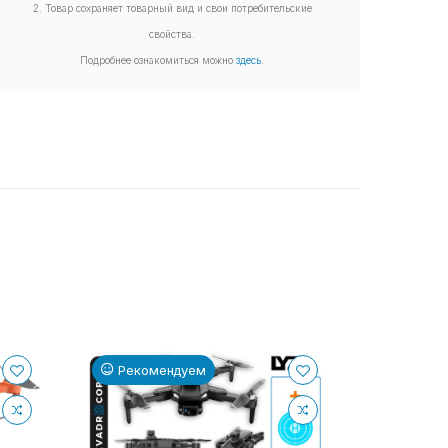
2. Товар сохраняет товарный вид и свои потребительские
свойства.
Подробнее ознакомиться можно
здесь
.
КУПИТЬ
Рекомендуем
Реком
Квадро
PRO SE 
4K и H
1200