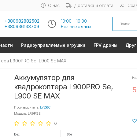
О нас
Доставка и оплата
Срав
Search
+380682882502
10:00 - 19:00
+380936133709
Без выходных
части
Радиоуправляемые игрушки
FPV дроны
Друг
тера L900PRO Se, L900 SE MAX
Аккумулятор для
На
квадрокоптера L900PRO Se,
5
L900 SE MAX
Производитель:
LYZRC
Модель: LR9PSE
0
Вес
65г