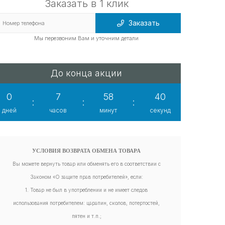
Заказать в 1 клик
Заказать
Мы перезвоним Вам и уточним детали
До конца акции
0
7
58
39
:
:
:
дней
часов
минут
секунд
УСЛОВИЯ ВОЗВРАТА ОБМЕНА ТОВАРА
Вы можете вернуть товар или обменять его в соответствии с
Законом «О защите прав потребителей», если:
1. Товар не был в употреблении и не имеет следов
использования потребителем: царапин, сколов, потертостей,
пятен и т.п.;