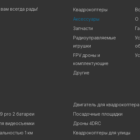
вам всегда рады!
Квадрокоптеры
В
Аксессуары
О
Запчасти
Га
Радиоуправляемые
Ус
игрушки
о
FPV дроны и
Ус
комплектующие
Другие
Двигатель для квадрокоптера
9 pro 2 батареи
Посадочные площадки
ля видеосъемки
Дроны 4DRC
альностью 1 км
Квадрокоптеры для улицы