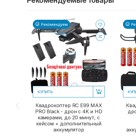
Рекомендуемые товары
Рекомендуем
Ре
КУПИТЬ
КУП
Квадрокоптер RC E99 MAX
Ква
PRO Black - дрон с 4K и HD
дро
камерами, до 20 минут, с
кейсом + дополнительный
аккумулятор
акк