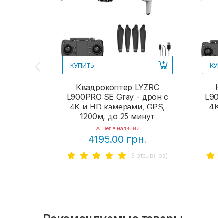
КУПИТЬ
КУ
Квадрокоптер LYZRC
L900PRO SE Gray - дрон с
L90
4K и HD камерами, GPS,
4K
1200м, до 25 минут
Нет в наличии
4195.00 грн.
3 отзыв(-ов)