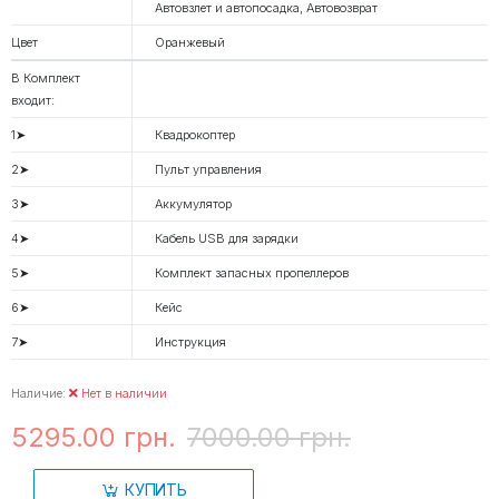
Автовзлет и автопосадка, Автовозврат
Цвет
Оранжевый
В Комплект
входит:
1➤
Квадрокоптер
2➤
Пульт управления
3➤
Аккумулятор
4➤
Кабель USB для зарядки
5➤
Комплект запасных пропеллеров
6➤
Кейс
7➤
Инструкция
Наличие:
Нет в наличии
5295.00 грн.
7000.00 грн.
КУПИТЬ