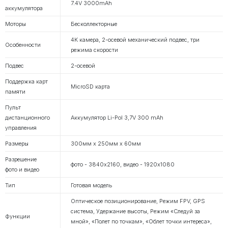
7.4V 3000mAh
аккумулятора
Моторы
Бесколлекторные
4K камера, 2-осевой механический подвес, три
Особенности
режима скорости
Подвес
2-осевой
Поддержка карт
MicroSD карта
памяти
Пульт
дистанционного
Аккумулятор Li-Pol 3,7V 300 mAh
управления
Размеры
300мм х 250мм х 60мм
Разрешение
фото - 3840х2160, видео - 1920х1080
фото и видео
Тип
Готовая модель
Оптическое позиционирование, Режим FPV, GPS
система, Удержание высоты, Режим «Следуй за
Функции
мной», «Полет по точкам», «Облет точки интереса»,