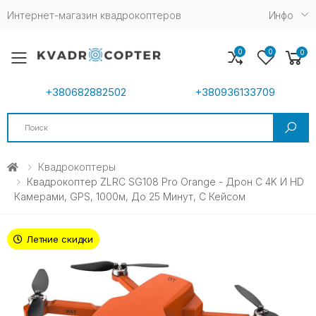
Интернет-магазин квадрокоптеров
Инфо
0
0
0
Toggle mobile menu
+380682882502
+380936133709
Search
Квадрокоптеры
Квадрокоптер ZLRC SG108 Pro Orange - Дрон С 4K И HD
Камерами, GPS, 1000м, До 25 Минут, С Кейсом
Летние скидки