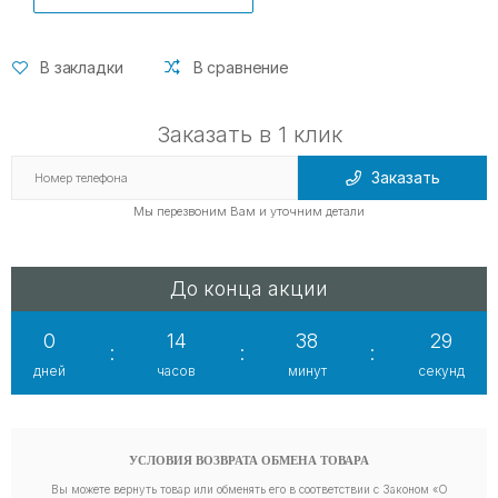
В закладки
В сравнение
Заказать в 1 клик
Заказать
Мы перезвоним Вам и уточним детали
До конца акции
0
14
38
28
:
:
:
дней
часов
минут
секунд
УСЛОВИЯ ВОЗВРАТА ОБМЕНА ТОВАРА
Вы можете вернуть товар или обменять его в соответствии с Законом «О