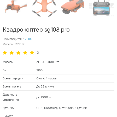
Квадрокоптер sg108 pro
Производитель:
ZLRC
Модель: ZS18PO
2
Модель
ZLRC SG108 Pro
Вес
280г
Время зарядки
Около 4 часов
Время полета
До 25 минут
Дальность
До 1000 м
управления
Датчики
GPS, Барометр, Оптический датчик
Емкость