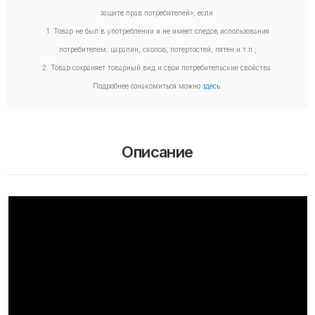
защите прав потребителей», если:
1. Товар не был в употреблении и не имеет следов использования
потребителем: царапин, сколов, потертостей, пятен и т.п.;
2. Товар сохраняет товарный вид и свои потребительские свойства.
Подробнее ознакомиться можно
здесь
.
Описание