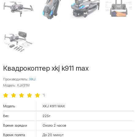
Квадрокоптер xkj k911 max
Производитель:
XKJ
Модель: XJK91M
1
Модель
XKJ K911 MAX
Вес
225г
Время зарядки
Около 2 часов
Время полета
До 20 минут