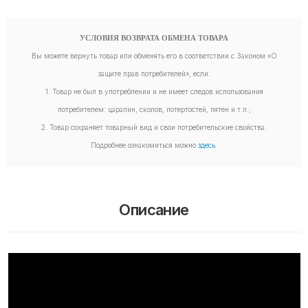
УСЛОВИЯ ВОЗВРАТА ОБМЕНА ТОВАРА
Вы можете вернуть товар или обменять его в соответствии с Законом «О
защите прав потребителей», если:
1. Товар не был в употреблении и не имеет следов использования
потребителем: царапин, сколов, потертостей, пятен и т.п.;
2. Товар сохраняет товарный вид и свои потребительские свойства.
Подробнее ознакомиться можно
здесь
.
Описание