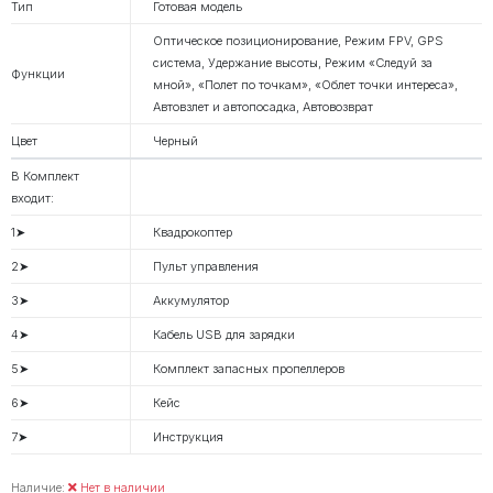
Тип
Готовая модель
Оптическое позиционирование, Режим FPV, GPS
система, Удержание высоты, Режим «Следуй за
Функции
мной», «Полет по точкам», «Облет точки интереса»,
Автовзлет и автопосадка, Автовозврат
Цвет
Черный
В Комплект
входит:
1➤
Квадрокоптер
2➤
Пульт управления
3➤
Аккумулятор
4➤
Кабель USB для зарядки
5➤
Комплект запасных пропеллеров
6➤
Кейс
7➤
Инструкция
Наличие:
Нет в наличии