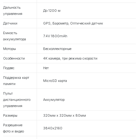
Дальность
До 1200 м
управления
Датчики
GPS, Барометр, Оптический датчик
Емкость
7.4V 1800mAh
аккумулятора
Моторы
Бесколлекторные
Особенности
4K камера, три режима скорости
Подвес
Нет
Поддержка карт
MicroSD карта
памяти
Пульт
дистанционного
Аккумулятор
управления
Размеры
320мм х 320мм х 80мм
Разрешение
3840х2160
фото и видео