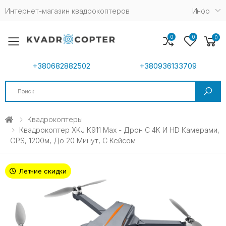
Интернет-магазин квадрокоптеров
Инфо
0
0
0
Toggle mobile menu
+380682882502
+380936133709
Search
Квадрокоптеры
Квадрокоптер XKJ K911 Max - Дрон С 4K И HD Камерами,
GPS, 1200м, До 20 Минут, С Кейсом
Летние скидки