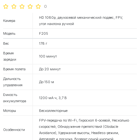
0
HD 1080p, двухосевой механический подвес, FPV,
Камера
угол наклона ручной
Модель
F205
Вес
178 г
Время
100 минут
зарядки
Время полета
До 20 минут
Дальность
До 150 м
управления
Емкость
1200 мА·ч, 3,7 В
аккумулятора
Моторы
Бесколлекторные
FPV-передача по Wi-Fi, Гироскоп 6-осевой, Несколько
скоростей, Обнаружение препятствий (Obstacle
Особенности
Avoidance), Удержание высоты, Headless-режим,
Автовзлёт и посадка, Возврат одной кнопкой