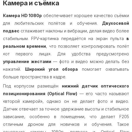
Камера и съёмка
Камера HD 1080p
обеспечивает хорошее качество съёмки
для любительских полётов и обучения.
Двухосевой
подвес
сглаживает наклоны и вибрации, делая видео более
стабильным. FPV-картинка передаётся на экран пульта
в
реальном времени
, что позволяет контролировать полёт
«от первого лица». Для удобства предусмотрено
управление жестами
— фото и видео можно делать без
нажатий.
Широкий угол обзора
помогает охватывать
больше пространства в кадре.
Под корпусом размещён
нижний датчик оптического
позиционирования (Optical Flow)
— его часто называют
«второй камерой», однако он не делает фото и видео.
Датчик отвечает за точное удержание высоты и стабильное
зависание, особенно в помещении, что делает F205
отличным дроном для новичков и обучения. Такое
сочетание камеры 1080p, подвеса и Optical Flow