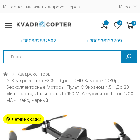
Интернет-магазин квадрокоптеров
Инфо
0
0
0
Toggle mobile menu
+380682882502
+380936133709
Search
Квадрокоптеры
Квадрокоптер F205 – Дрон С HD Камерой 1080p,
Бесколлекторные Моторы, Пульт С Экраном 4,5", До 20
Мин Полёта, Дальность До 150 М, Аккумулятор Li-Ion 1200
МА·ч, Кейс, Черный
Летние скидки