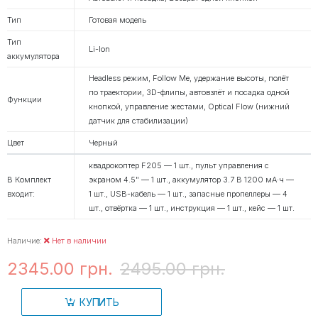
Тип
Готовая модель
Тип
Li-Ion
аккумулятора
Headless режим, Follow Me, удержание высоты, полёт
по траектории, 3D-флипы, автовзлёт и посадка одной
Функции
кнопкой, управление жестами, Optical Flow (нижний
датчик для стабилизации)
Цвет
Черный
квадрокоптер F205 — 1 шт., пульт управления с
В Комплект
экраном 4.5" — 1 шт., аккумулятор 3.7 В 1200 мА·ч —
входит:
1 шт., USB-кабель — 1 шт., запасные пропеллеры — 4
шт., отвёртка — 1 шт., инструкция — 1 шт., кейс — 1 шт.
Наличие:
Нет в наличии
2345.00 грн.
2495.00 грн.
КУПИТЬ