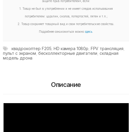
защите прав потребителей», если:
1. Товар не был в употреблении и не имеет следов использования
потребителем: царапин, сколов, потертостей, пятен и т.п.;
2. Товар сохраняет товарный вид и свои потребительские свойства.
Подробнее ознакомиться можно
здесь
.
квадрокоптер F205
,
HD камера 1080p
,
FPV трансляция
,
пульт с экраном
,
бесколлекторные двигатели
,
складная
модель дрона
Описание