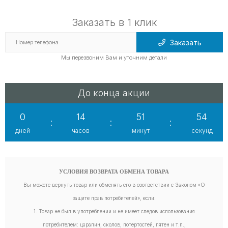
Заказать в 1 клик
Заказать
Мы перезвоним Вам и уточним детали
До конца акции
0
14
51
53
:
:
:
дней
часов
минут
секунд
УСЛОВИЯ ВОЗВРАТА ОБМЕНА ТОВАРА
Вы можете вернуть товар или обменять его в соответствии с Законом «О
защите прав потребителей», если:
1. Товар не был в употреблении и не имеет следов использования
потребителем: царапин, сколов, потертостей, пятен и т.п.;