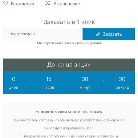
В закладки
В сравнение
Заказать в 1 клик
Заказать
Мы перезвоним Вам и уточним детали
До конца акции
0
15
38
29
:
:
:
дней
часов
минут
секунд
УСЛОВИЯ ВОЗВРАТА ОБМЕНА ТОВАРА
Вы можете вернуть товар или обменять его в соответствии с Законом «О
защите прав потребителей», если:
1. Товар не был в употреблении и не имеет следов использования