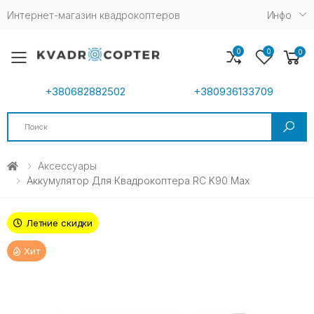
Интернет-магазин квадрокоптеров
Инфо
0
0
0
Toggle mobile menu
+380682882502
+380936133709
Search
Аксессуары
Аккумулятор Для Квадрокоптера RC K90 Max
Летние скидки
Хит