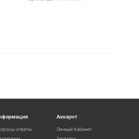
нформация
Аккаунт
опросы-ответы
Личный Кабинет
 компании
Закладки