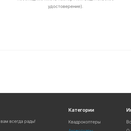
удостоверение).
Категории
И
вам всегда рады!
Квадрокоптеры
В
Аксессуары
О