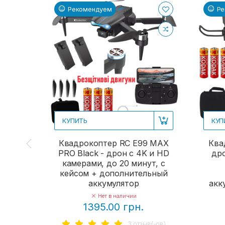
Рекомендуем
Ре
КУПИТЬ
КУП
Квадрокоптер RC E99 MAX
Ква
PRO Black - дрон с 4K и HD
дро
камерами, до 20 минут, с
кейсом + дополнительный
аккумулятор
акк
Нет в наличии
1395.00 грн.
3 отзыв(-ов)