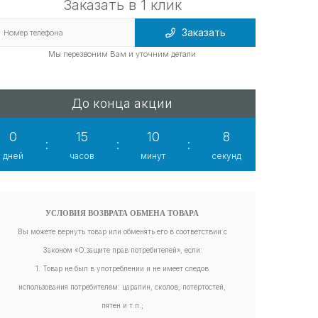
Заказать в 1 клик
Заказать
Мы перезвоним Вам и уточним детали
До конца акции
0
15
10
8
:
:
:
дней
часов
минут
секунд
УСЛОВИЯ ВОЗВРАТА ОБМЕНА ТОВАРА
Вы можете вернуть товар или обменять его в соответствии с
Законом «О защите прав потребителей», если:
1. Товар не был в употреблении и не имеет следов
использования потребителем: царапин, сколов, потертостей,
пятен и т.п.;