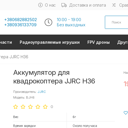
О нас
Доставка и оплата
Срав
Search
+380682882502
10:00 - 19:00
+380936133709
Без выходных
части
Радиоуправляемые игрушки
FPV дроны
Друг
тера JJRC H36
Аккумулятор для
На
квадрокоптера JJRC H36
1
Производитель:
JJRC
Модель: BJH6
0
Вес
6г
Время зарядки
Около получаса