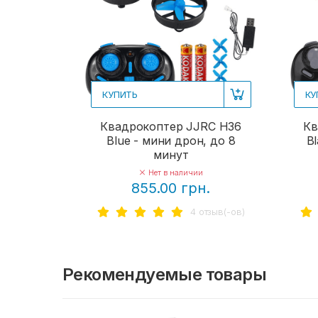
КУПИТЬ
КУ
Квадрокоптер JJRC H36
Кв
Blue - мини дрон, до 8
B
минут
Нет в наличии
855.00 грн.
4 отзыв(-ов)
Рекомендуемые товары