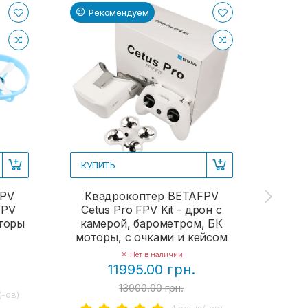
Рекомендуем
Ре
КУПИТЬ
КУП
FPV
Квадрокоптер BETAFPV
Кв
FPV
Cetus Pro FPV Kit - дрон с
Aquil
оторы
камерой, барометром, БК
ка
моторы, с очками и кейсом
Нет в наличии
11995.00 грн.
13000.00 грн.
(-ов)
4 отзыв(-ов)