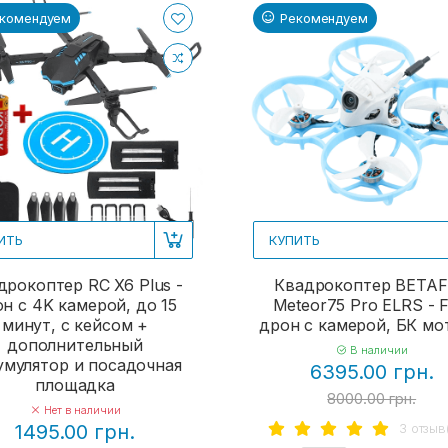
комендуем
Рекомендуем
ИТЬ
КУПИТЬ
дрокоптер RC X6 Plus -
Квадрокоптер BETA
н с 4K камерой, до 15
Meteor75 Pro ELRS - 
минут, с кейсом +
дрон с камерой, БК м
дополнительный
В наличии
умулятор и посадочная
6395.00 грн.
площадка
8000.00 грн.
Нет в наличии
3 отзыв
1495.00 грн.