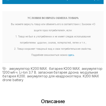
УСЛОВИЯ ВОЗВРАТА ОБМЕНА ТОВАРА
Вы можете вернуть товар или обменять его в соответствии с Законом «О
защите прав потребителей», если:
1. Товар не был в употреблении и не имеет следов использования
потребителем: царапин, сколов, потертостей, пятен и т.п.;
2. Товар сохраняет товарный вид и свои потребительские свойства.
Подробнее ознакомиться можно
здесь
.
аккумулятор K200 MAX
,
батарея K200 MAX
,
аккумулятор
1200 мА·ч
,
Li-Ion 3.7 В
,
запасная батарея дрона
,
модульная
батарея K200
,
аккумулятор для квадрокоптера
,
K200 MAX
drone battery
Описание