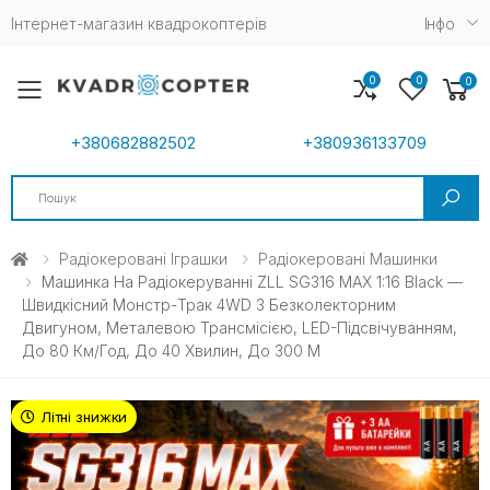
Інтернет-магазин квадрокоптерів
Iнфо
0
0
0
Toggle mobile menu
+380682882502
+380936133709
Search
Радіокеровані Іграшки
Радіокеровані Машинки
Машинка На Радіокеруванні ZLL SG316 MAX 1:16 Black —
Швидкісний Монстр-Трак 4WD З Безколекторним
Двигуном, Металевою Трансмісією, LED-Підсвічуванням,
До 80 Км/год, До 40 Хвилин, До 300 М
Літні знижки