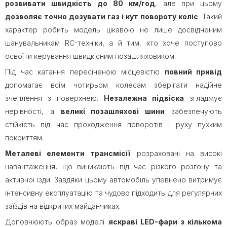
розвивати швидкість
до 80 км/год
, але при цьому
дозволяє точно дозувати газ і кут повороту коліс
. Такий
характер робить модель цікавою не лише досвідченим
шанувальникам RC-техніки, а й тим, хто хоче поступово
освоїти керування швидкісним позашляховиком.
Під час катання пересіченою місцевістю
повний привід
допомагає всім чотирьом колесам зберігати надійне
зчеплення з поверхнею.
Незалежна підвіска
згладжує
нерівності, а
великі позашляхові шини
забезпечують
стійкість під час проходження поворотів і руху пухким
покриттям.
Металеві елементи трансмісії
розраховані на високі
навантаження, що виникають під час різкого розгону та
активної їзди. Завдяки цьому автомобіль упевнено витримує
інтенсивну експлуатацію та чудово підходить для регулярних
заїздів на відкритих майданчиках.
Доповнюють образ моделі
яскраві LED-фари з кількома