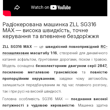
Радіокерована машинка ZLL SG316
MAX — висока швидкість, точне
керування та впевнене бездоріжжя
ZLL SG316 MAX
— це
швидкісний повнопривідний
RC-
позашляховик
масштабу 1:16
, створений для динамічного
катання асфальтом, ґрунтовими дорогами, піском і травою.
Модель оснащена
безколекторним двигуном серії 2847,
посиленою металевою трансмісією
та
повністю
пропорційним керуванням
, завдяки чому автомобіль
залишається передбачуваним як під час плавного розгону,
так і при русі на високій швидкості.
Головна особливість SG316 MAX —
поєднання високої
потужності з чудовою керованістю
. Машинка здатна