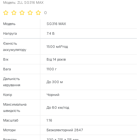
Модель: ZLL SG316 MAX
0
Модель
SG316 MAX
Напруга
7.4 В
Ємність
1500 мА*год
аккумулятору
Вік
Від 14 років
Вага
1100 г
Дальність
До 300 м
керування
Колір
Чорний
Максимальна
До 80 км/год
швидкість
Масштаб
1:16
Мотори
Безколекторний 2847
Розміри
330 × 215 × 115 мм