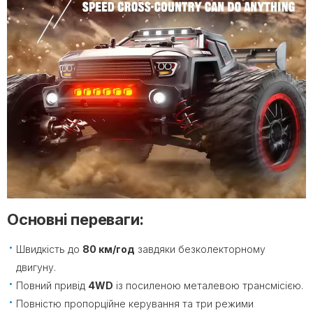
Основні переваги:
Швидкість до
80 км/год
завдяки безколекторному
двигуну.
Повний привід
4WD
із посиленою металевою трансмісією.
Повністю пропорційне керування та три режими