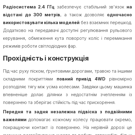
Радіосистема 2.4 ГГц
забезпечує стабільний зв'язок
на
відстані
до 300 метрів
, а також дозволяє
одночасно
використовувати кілька моделей
без взаємних перешкод.
Додатково на передавачі доступні регулювання рульового
керування, обмеження кута повороту коліс і перемикання
режимів роботи світлодіодних фар.
Прохідність і конструкція
Під час руху піском, ґрунтовими дорогами, травою та іншими
складними покриттями
повний привід 4WD
рівномірно
розподіляє тягу між усіма колесами. Завдяки цьому машинка
впевненіше долає ділянки з недостатнім зчепленням із
поверхнею та зберігає стійкість під час прискорення.
Передня та задня незалежна підвіска з подвійними
важелями
допомагає кожному колесу працювати окремо,
покращуючи контакт із поверхнею. На нерівній дорозі це