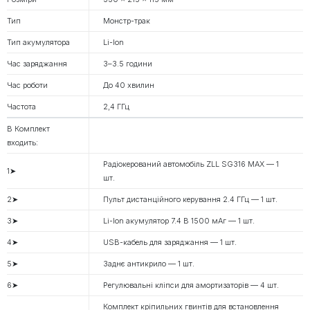
Тип
Монстр-трак
Тип акумулятора
Li-Ion
Час заряджання
3–3.5 години
Час роботи
До 40 хвилин
Частота
2,4 ГГц
В Комплект
входить:
Радіокерований автомобіль ZLL SG316 MAX — 1
1➤
шт.
2➤
Пульт дистанційного керування 2.4 ГГц — 1 шт.
3➤
Li-Ion акумулятор 7.4 В 1500 мАг — 1 шт.
4➤
USB-кабель для заряджання — 1 шт.
5➤
Заднє антикрило — 1 шт.
6➤
Регулювальні кліпси для амортизаторів — 4 шт.
Комплект кріпильних гвинтів для встановлення