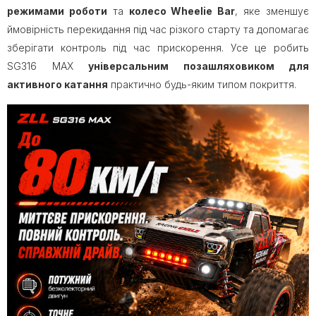
режимами роботи
та
колесо Wheelie Bar
, яке зменшує
ймовірність перекидання під час різкого старту та допомагає
зберігати контроль під час прискорення. Усе це робить
SG316 MAX
універсальним позашляховиком для
активного катання
практично будь-яким типом покриття.