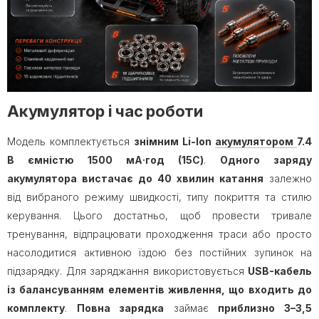
Акумулятор і час роботи
Модель комплектується
знімним Li-Ion
акумулятором
7.4
В ємністю 1500 мА·год (15C)
.
Одного заряду
акумулятора вистачає
до 40 хвилин
катання
залежно
від вибраного режиму швидкості, типу покриття та стилю
керування. Цього достатньо, щоб провести тривале
тренування, відпрацювати проходження траси або просто
насолодитися активною їздою без постійних зупинок на
підзарядку. Для заряджання використовується
USB-кабель
із балансуванням елементів живлення, що входить до
комплекту
.
Повна зарядка
займає
приблизно 3–3,5