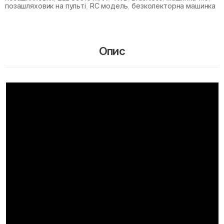
позашляховик на пульті
,
RC модель
,
безколекторна машинка
Опис