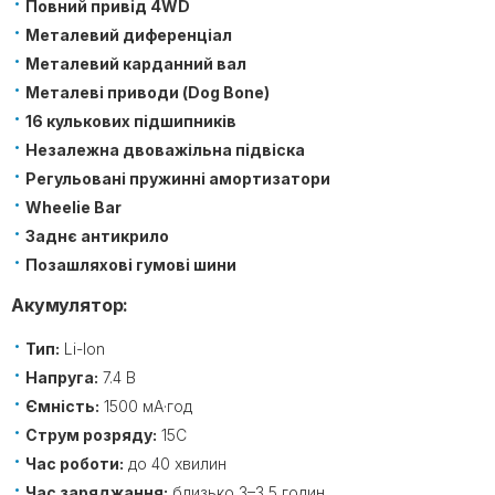
Повний привід 4WD
Металевий диференціал
Металевий карданний вал
Металеві приводи (Dog Bone)
16 кулькових підшипників
Незалежна двоважільна підвіска
Регульовані пружинні амортизатори
Wheelie Bar
Заднє антикрило
Позашляхові гумові шини
Акумулятор:
Тип:
Li-Ion
Напруга:
7.4 В
Ємність:
1500 мА·год
Струм розряду:
15C
Час роботи:
до 40 хвилин
Час заряджання:
близько 3–3,5 годин