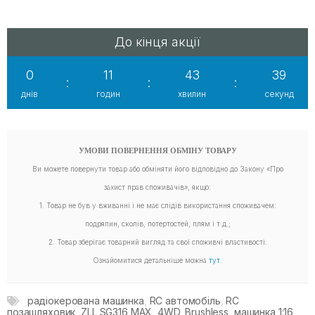
До кінця акції
0
11
43
37
:
:
:
днів
годин
хвилин
секунд
УМОВИ ПОВЕРНЕННЯ ОБМІНУ ТОВАРУ
Ви можете повернути товар або обміняти його відповідно до Закону «Про
захист прав споживачів», якщо:
1. Товар не був у вживанні і не має слідів використання споживачем:
подряпин, сколів, потертостей, плям і т.д.;
2. Товар зберігає товарний вигляд та свої споживчі властивості.
Ознайомитися детальніше можна
тут
.
радіокерована машинка
,
RC автомобіль
,
RC
позашляховик
,
ZLL SG316 MAX
,
4WD
,
Brushless
,
машинка 1:16
,