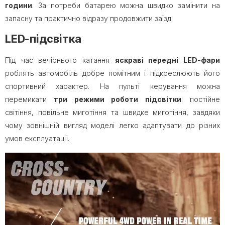
години
. За потреби батарею можна швидко замінити на
запасну та практично відразу продовжити заїзд.
LED-підсвітка
Під час вечірнього катання
яскраві передні LED-фари
роблять автомобіль добре помітним і підкреслюють його
спортивний характер. На пульті керування можна
перемикати
три режими роботи підсвітки
: постійне
світіння, повільне миготіння та швидке миготіння, завдяки
чому зовнішній вигляд моделі легко адаптувати до різних
умов експлуатації.