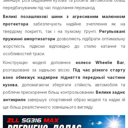
зменшує розгойдування кузова та робить автомобіль більш
передбачуваним під час подолання перешкод.
Великі позашляхові шини з агресивним малюнком
протектора
забезпечують надійне зчеплення як на
твердому покритті, так і на пухкому ґрунті.
Регульовані
пружинні амортизатори
дозволяють підібрати оптимальну
жорсткість підвіски відповідно до стилю катання та
особливостей траси.
Конструкцію моделі доповнює
колесо Wheelie Bar
,
розташоване за задньою віссю.
Під час різкого старту
воно
обмежує надмірне підняття передньої частини
кузова
, допомагаючи зберігати стійкість автомобіля та
роблячи прискорення більш контрольованим.
Велике заднє
антикрило
завершує спортивний образ моделі та надає їй
ще більш реалістичного зовнішнього вигляду.