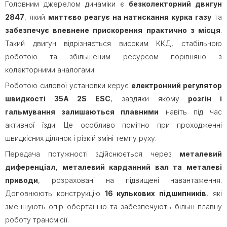
Головним джерелом динаміки є
безколекторний двигун
2847
, який
миттєво реагує на натискання курка газу
та
забезпечує впевнене прискорення практично з місця
.
Такий двигун відрізняється високим ККД, стабільною
роботою та збільшеним ресурсом порівняно з
колекторними аналогами.
Роботою силової установки керує
електронний регулятор
швидкості 35A 2S ESC
, завдяки якому
розгін і
гальмування залишаються плавними
навіть під час
активної їзди. Це особливо помітно при проходженні
швидкісних ділянок і різкій зміні темпу руху.
Передача потужності здійснюється через
металевий
диференціал, металевий карданний вал та металеві
приводи
, розраховані на підвищені навантаження.
Доповнюють конструкцію
16 кулькових підшипників
, які
зменшують опір обертанню та забезпечують більш плавну
роботу трансмісії.