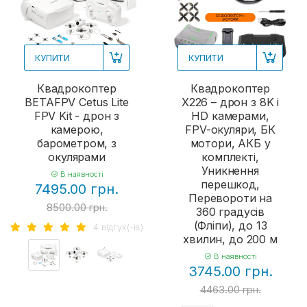
КУПИТИ
КУПИТИ
Квадрокоптер
Квадрокоптер
BETAFPV Cetus Lite
X226 – дрон з 8K і
FPV Kit - дрон з
HD камерами,
камерою,
FPV-окуляри, БК
барометром, з
мотори, АКБ у
окулярами
комплекті,
Уникнення
В наявності
перешкод,
7495.00 грн.
Перевороти на
8500.00 грн.
360 градусів
(Фліпи), до 13
4 вiдгук(-iв)
хвилин, до 200 м
В наявності
3745.00 грн.
4463.00 грн.