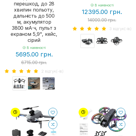
перешкод, до 28
В наявності
хвилин польоту,
12395.00 грн.
дальність до 500
14000.00 грн.
м, акумулятор
3800 мА·ч, пульт з
3 вiдгук(-iв)
екраном 5,9", кейс,
сірий
В наявності
5695.00 грн.
6715.00 грн.
2 вiдгук(-iв)