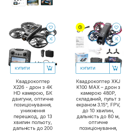
КУПИТИ
КУПИТИ
Квадрокоптер
Квадрокоптер XKJ
X226 - дрон з 4K
K100 MAX – дрон з
HD камерою, БК
камерою 480P,
двигуни, оптичне
складаний, пульт з
позиціонування,
екраном 3.15", FPV,
уникнення
до 10 хвилин,
перешкод, до 13
дальність до 80 м,
хвилин польоту,
оптичне
дальність до 200
позиціонування,