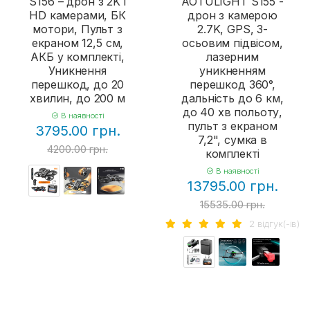
S156 – дрон з 2K і
AOTULIGHT S155 -
HD камерами, БК
дрон з камерою
мотори, Пульт з
2.7K, GPS, 3-
екраном 12,5 см,
осьовим підвісом,
АКБ у комплекті,
лазерним
Уникнення
уникненням
перешкод, до 20
перешкод 360°,
хвилин, до 200 м
дальність до 6 км,
до 40 хв польоту,
В наявності
пульт з екраном
3795.00 грн.
7,2", сумка в
4200.00 грн.
комплекті
В наявності
13795.00 грн.
15535.00 грн.
2 вiдгук(-iв)