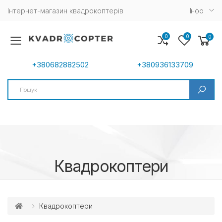
Інтернет-магазин квадрокоптерів
Iнфо
0
0
0
Toggle mobile menu
+380682882502
+380936133709
Search
Квадрокоптери
Квадрокоптери