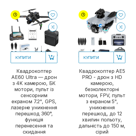
КУПИТИ
КУПИТИ
Квадрокоптер
Квадрокоптер AE5
AE60 Ultra — дрон
PRO - дрон з HD
з 4K камерою, БК
камерою,
мотори, пульт із
безколекторні
сенсорним
мотори, FPV, пульт
екраном 7.2", GPS,
з екраном 5",
лазерне уникнення
уникнення
перешкод 360°,
перешкод, до 12
функція
хвилин польоту,
перенесення та
дальність до 150 м,
скидання
сірий