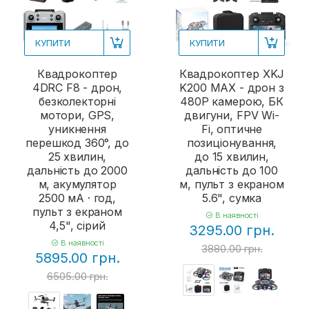
КУПИТИ
КУПИТИ
Квадрокоптер
Квадрокоптер XKJ
4DRC F8 - дрон,
K200 MAX - дрон з
безколекторні
480P камерою, БК
мотори, GPS,
двигуни, FPV Wi-
уникнення
Fi, оптичне
перешкод 360°, до
позиціонування,
25 хвилин,
до 15 хвилин,
дальність до 2000
дальність до 100
м, акумулятор
м, пульт з екраном
2500 мА · год,
5.6", сумка
пульт з екраном
В наявності
4,5", сірий
3295.00 грн.
В наявності
3880.00 грн.
5895.00 грн.
6505.00 грн.