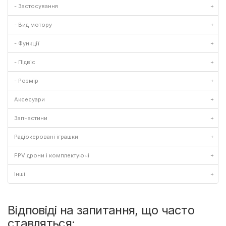
- Застосування
+
- Вид мотору
+
- Функції
+
- Підвіс
+
- Розмір
+
Аксесуари
+
Запчастини
+
Радіокеровані іграшки
+
FPV дрони і комплектуючі
+
Інші
+
Відповіді на запитання, що часто
ставляться: