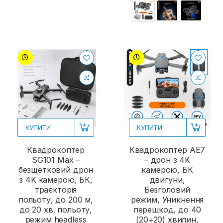
КУПИТИ
КУПИТИ
Квадрокоптер
Квадрокоптер AE7
SG101 Max –
– дрон з 4K
безщетковий дрон
камерою, БК
з 4K камерою, БК,
двигуни,
траєкторія
Безголовий
польоту, до 200 м,
режим, Уникнення
до 20 хв. польоту,
перешкод, до 40
режим headless
(20+20) хвилин,