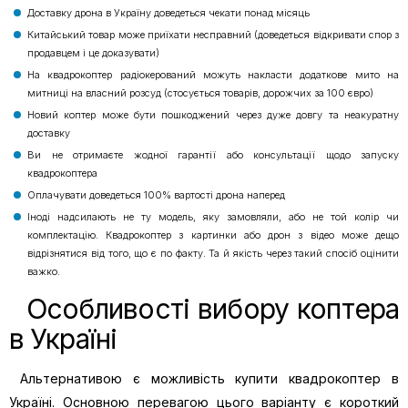
Доставку дрона в Україну доведеться чекати понад місяць
Китайський товар може приїхати несправний (доведеться відкривати спор з
продавцем і це доказувати)
На квадрокоптер радіокерований можуть накласти додаткове мито на
митниці на власний розсуд (стосується товарів, дорожчих за 100 євро)
Новий коптер може бути пошкоджений через дуже довгу та неакуратну
доставку
Ви не отримаєте жодної гарантії або консультації щодо запуску
квадрокоптера
Оплачувати доведеться 100% вартості дрона наперед
Іноді надсилають не ту модель, яку замовляли, або не той колір чи
комплектацію. Квадрокоптер з картинки або дрон з відео може дещо
відрізнятися від того, що є по факту. Та й якість через такий спосіб оцінити
важко.
Особливості вибору коптера
в Україні
Альтернативою є можливість купити квадрокоптер в
Україні. Основною перевагою цього варіанту є короткий