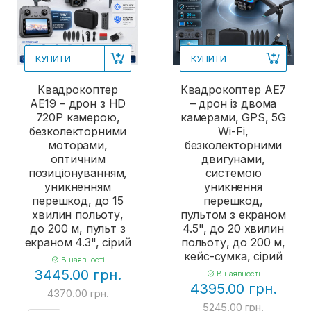
КУПИТИ
КУПИТИ
Квадрокоптер
Квадрокоптер AE7
AE19 – дрон з HD
– дрон із двома
720P камерою,
камерами, GPS, 5G
безколекторними
Wi-Fi,
моторами,
безколекторними
оптичним
двигунами,
позиціонуванням,
системою
уникненням
уникнення
перешкод, до 15
перешкод,
хвилин польоту,
пультом з екраном
до 200 м, пульт з
4.5", до 20 хвилин
екраном 4.3", сірий
польоту, до 200 м,
кейс-сумка, сірий
В наявності
3445.00 грн.
В наявності
4395.00 грн.
4370.00 грн.
5245.00 грн.