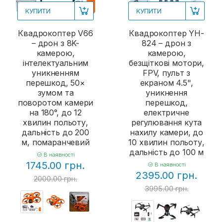
КУПИТИ
КУПИТИ
Квадрокоптер V66
Квадрокоптер YH-
– дрон з 8K-
824 – дрон з
камерою,
камерою,
інтелектуальним
безщіткові мотори,
уникненням
FPV, пульт з
перешкод, 50×
екраном 4.5",
зумом та
уникнення
поворотом камери
перешкод,
на 180°, до 12
електричне
хвилин польоту,
регулювання кута
дальність до 200
нахилу камери, до
м, помаранчевий
10 хвилин польоту,
дальність до 100 м
В наявності
1745.00 грн.
В наявності
2395.00 грн.
2000.00 грн.
3995.00 грн.