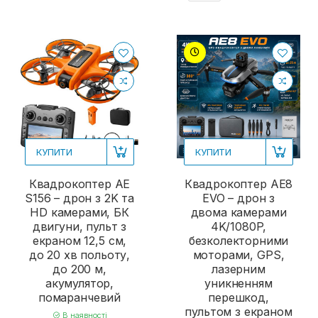
КУПИТИ
КУПИТИ
Квадрокоптер AE
Квадрокоптер AE8
S156 – дрон з 2K та
​​EVO – дрон з
HD камерами, БК
двома камерами
двигуни, пульт з
4K/1080P,
екраном 12,5 см,
безколекторними
до 20 хв польоту,
моторами, GPS,
до 200 м,
лазерним
акумулятор,
уникненням
помаранчевий
перешкод,
пультом з екраном
В наявності