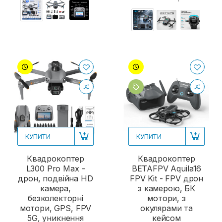
КУПИТИ
КУПИТИ
Квадрокоптер
Квадрокоптер
L300 Pro Max -
BETAFPV Aquila16
дрон, подвійна HD
FPV Kit - FPV дрон
камера,
з камерою, БК
безколекторні
мотори, з
мотори, GPS, FPV
окулярами та
5G, уникнення
кейсом