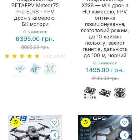
BETAFPV Meteor75
X228 — міні дрон з
Pro ELRS - FPV
HD камерою, FPV,
дрон з камерою,
оптичне
БК мотори
позиціонування,
безголовий режим,
В наявності
до 10 хвилин
6395.00 грн.
польоту, захист
8000.00 грн.
гвинтів, дальність
до 100 м, чорний
3 вiдгук(-iв)
В наявності
1495.00 грн.
2245.00 грн.