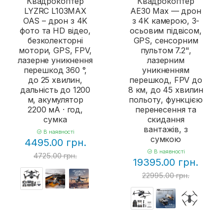
Квадрокоптер
Квадрокоптер
LYZRC L103MAX
AE30 Max — дрон
OAS – дрон з 4K
з 4K камерою, 3-
фото та HD відео,
осьовим підвісом,
безколекторні
GPS, сенсорним
мотори, GPS, FPV,
пультом 7.2",
лазерне уникнення
лазерним
перешкод 360 °,
уникненням
до 25 хвилин,
перешкод, FPV до
дальність до 1200
8 км, до 45 хвилин
м, акумулятор
польоту, функцією
2200 мА · год,
перенесення та
сумка
скидання
вантажів, з
В наявності
сумкою
4495.00 грн.
В наявності
4725.00 грн.
19395.00 грн.
22995.00 грн.