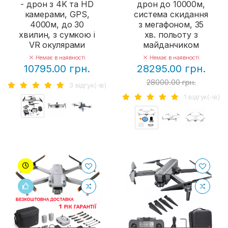
- дрон з 4K та HD
дрон до 10000м,
камерами, GPS,
система скидання
4000м, до 30
з мегафоном, 35
хвилин, з сумкою і
хв. польоту з
VR окулярами
майданчиком
Немає в наявності
Немає в наявності
10795.00 грн.
28295.00 грн.
28000.00 грн.
3 вiдгук(-iв)
1 вiдгук(-iв)