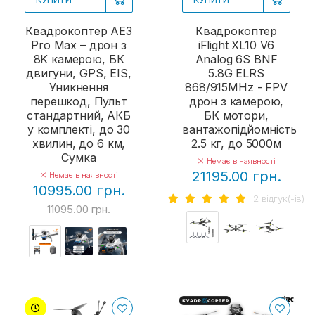
Квадрокоптер AE3
Квадрокоптер
Pro Max – дрон з
iFlight XL10 V6
8K камерою, БК
Analog 6S BNF
двигуни, GPS, EIS,
5.8G ELRS
Уникнення
868/915MHz - FPV
перешкод, Пульт
дрон з камерою,
стандартний, АКБ
БК мотори,
у комплекті, до 30
вантажопідйомність
хвилин, до 6 км,
2.5 кг, до 5000м
Сумка
Немає в наявності
21195.00 грн.
Немає в наявності
10995.00 грн.
2 вiдгук(-iв)
11095.00 грн.