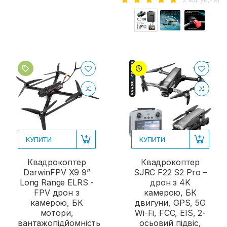
КУПИТИ
КУПИТИ
Квадрокоптер
Квадрокоптер
DarwinFPV X9 9”
SJRC F22 S2 Pro –
Long Range ELRS -
дрон з 4K
FPV дрон з
камерою, БК
камерою, БК
двигуни, GPS, 5G
мотори,
Wi-Fi, FCC, EIS, 2-
вантажопідйомність
осьовий підвіс,