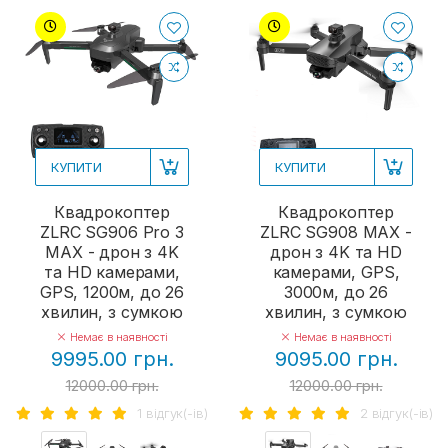
КУПИТИ
КУПИТИ
Квадрокоптер
Квадрокоптер
ZLRC SG906 Pro 3
ZLRC SG908 MAX -
MAX - дрон з 4K
дрон з 4K та HD
та HD камерами,
камерами, GPS,
GPS, 1200м, до 26
3000м, до 26
хвилин, з сумкою
хвилин, з сумкою
Немає в наявності
Немає в наявності
9995.00 грн.
9095.00 грн.
12000.00 грн.
12000.00 грн.
1 вiдгук(-iв)
2 вiдгук(-iв)