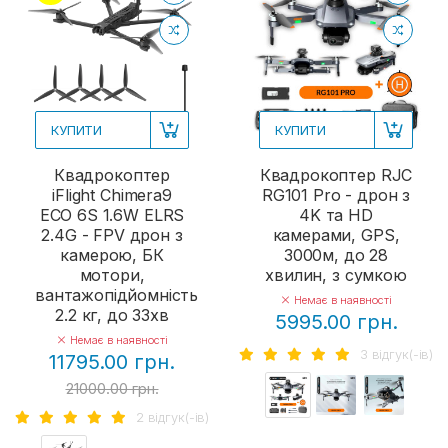
КУПИТИ
КУПИТИ
Квадрокоптер
Квадрокоптер RJC
iFlight Chimera9
RG101 Pro - дрон з
ECO 6S 1.6W ELRS
4K та HD
2.4G - FPV дрон з
камерами, GPS,
камерою, БК
3000м, до 28
мотори,
хвилин, з сумкою
вантажопідйомність
Немає в наявності
2.2 кг, до 33хв
5995.00 грн.
Немає в наявності
3 вiдгук(-iв)
11795.00 грн.
21000.00 грн.
2 вiдгук(-iв)