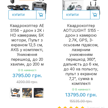
КУПИТИ
КУПИТИ
Квадрокоптер AE
Квадрокоптер
S156 – дрон з 2K і
AOTULIGHT S155 -
HD камерами, БК
дрон з камерою
мотори, Пульт з
2.7K, GPS, 3-
екраном 12,5 см,
осьовим підвісом,
АКБ у комплекті,
лазерним
Уникнення
уникненням
перешкод, до 20
перешкод 360°,
хвилин, до 200 м
дальність до 6 км,
до 40 хв польоту,
В наявності
пульт з екраном
3795.00 грн.
7,2", сумка в
4200.00 грн.
комплекті
В наявності
13795.00 грн.
15535.00 грн.
2 вiдгук(-iв)