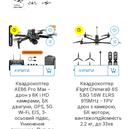
КУПИТИ
КУПИТИ
Квадрокоптер
Квадрокоптер
AE86 Pro Max –
iFlight Chimera9 6S
дрон з 8K і HD
5.8G 1.6W ELRS
камерами, БК
915MHz - FPV
двигуни, GPS, 5G
дрон з камерою,
Wi-Fi, EIS, 3-
БК мотори,
осьовий підвіс,
вантажопідйомність
Уникнення
2.2 кг, до 33хв