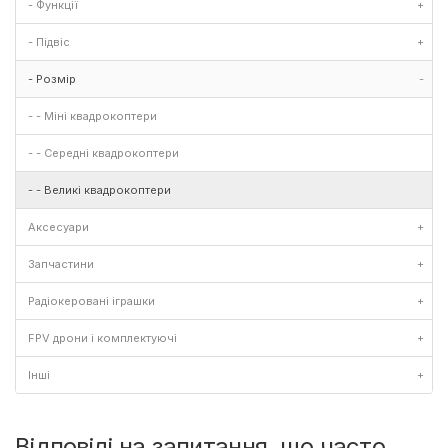
- Функції
+
- Підвіс
+
- Розмір
-
- - Міні квадрокоптери
- - Середні квадрокоптери
- - Великі квадрокоптери
Аксесуари
+
Запчастини
+
Радіокеровані іграшки
+
FPV дрони і комплектуючі
+
Інші
+
Відповіді на запитання, що часто