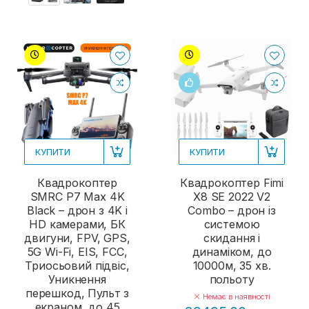
КУПИТИ
КУПИТИ
Квадрокоптер
Квадрокоптер Fimi
SMRC P7 Max 4K
X8 SE 2022 V2
Black – дрон з 4K і
Combo – дрон із
HD камерами, БК
системою
двигуни, FPV, GPS,
скидання і
5G Wi-Fi, EIS, FCC,
динаміком, до
Триосьовий підвіс,
10000м, 35 хв.
Уникнення
польоту
перешкод, Пульт з
Немає в наявності
екраном, до 45