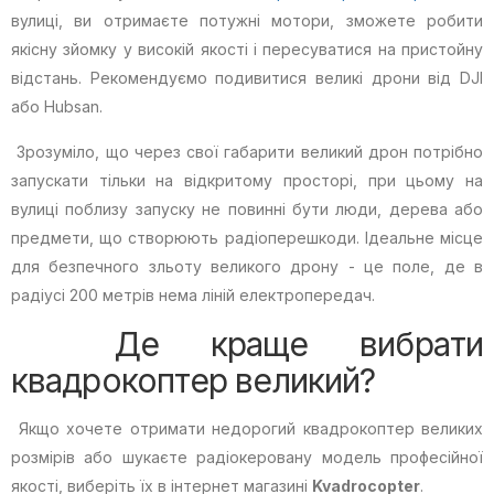
вулиці, ви отримаєте потужні мотори, зможете робити
якісну зйомку у високій якості і пересуватися на пристойну
відстань. Рекомендуємо подивитися великі дрони від DJI
або Hubsan.
Зрозуміло, що через свої габарити великий дрон потрібно
запускати тільки на відкритому просторі, при цьому на
вулиці поблизу запуску не повинні бути люди, дерева або
предмети, що створюють радіоперешкоди. Ідеальне місце
для безпечного зльоту великого дрону - це поле, де в
радіусі 200 метрів нема ліній електропередач.
Де краще вибрати
квадрокоптер великий?
Якщо хочете отримати недорогий квадрокоптер великих
розмірів або шукаєте радіокеровану модель професійної
якості, виберіть їх в інтернет магазині
Kvadrocopter
.