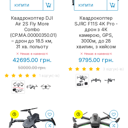
КУПИТИ
КУПИТИ
Квадрокоптер DJI
Квадрокоптер
Air 2S Fly More
SJRC F11S 4K Pro -
Combo
дрон з 4K
(CP.MA.00000350.01)
камерою, GPS,
– дрон до 18.5 км,
3000м, до 28
31 хв. польоту
хвилин, з кейсом
Немає в наявності
Немає в наявності
42695.00 грн.
9795.00 грн.
50000.00 грн.
3 вiдгук(-iв)
1 вiдгук(-iв)