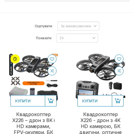
Сортувати:
Показати
КУПИТИ
КУПИТИ
Квадрокоптер
Квадрокоптер
X226 – дрон з 8K і
X226 - дрон з 4K
HD камерами,
HD камерою, БК
FPV-окуляри, БК
двигуни, оптичне