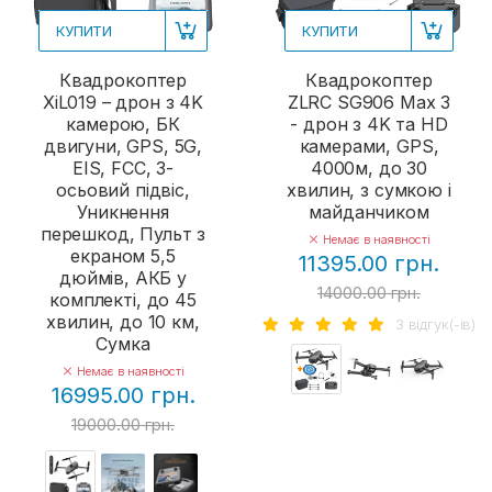
КУПИТИ
КУПИТИ
Квадрокоптер
Квадрокоптер
XiL019 – дрон з 4K
ZLRC SG906 Max 3
камерою, БК
- дрон з 4K та HD
двигуни, GPS, 5G,
камерами, GPS,
EIS, FCC, 3-
4000м, до 30
осьовий підвіс,
хвилин, з сумкою і
Уникнення
майданчиком
перешкод, Пульт з
Немає в наявності
екраном 5,5
11395.00 грн.
дюймів, АКБ у
14000.00 грн.
комплекті, до 45
хвилин, до 10 км,
3 вiдгук(-iв)
Сумка
Немає в наявності
16995.00 грн.
19000.00 грн.