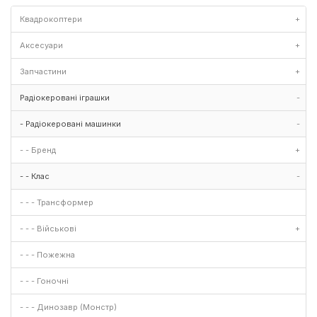
Квадрокоптери
+
Аксесуари
+
Запчастини
+
Радіокеровані іграшки
-
- Радіокеровані машинки
-
- - Бренд
+
- - Клас
-
- - - Трансформер
- - - Військові
+
- - - Пожежна
- - - Гоночні
- - - Динозавр (Монстр)