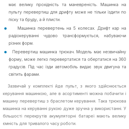
має велику прохідність та маневреність. Машинка на
пульту перевертиш для дрифту може не тільки їздити по
піску та бруду, а й плисти.
Машинка перевертень на 5 колесах. Дрифт кар на
радіокеруванні чудово трансформується, набуваючи
різних форм.
Перевертиш машинка трюкач. Модель має незвичайну
форму, може легко перевертатися та обертатися на 360
градусів. Під час їзди автомобіль видає звук двигуна та
світить фарами.
Зазвичай у комплекті йде пульт, з якого здійснюється
керування машинкою, але в асортименті можна побачити і
машину перевертиш з браслетом керування. Така трюкова
машинка на керуванні рукою дуже зручна у використанні. У
більшості перекрутів акумуляторні батареї мають велику
ємність для тривалого часу роботи.