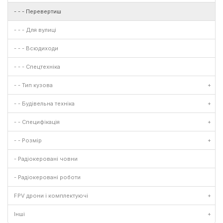
- - - Перевертиш
- - - Для вулиці
- - - Всюдиходи
- - - Спецтехніка
- - Тип кузова
+
- - Будівельна техніка
+
- - Специфікація
+
- - Розмір
+
- Радіокеровані човни
- Радіокеровані роботи
FPV дрони і комплектуючі
+
Інші
+