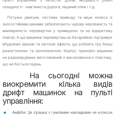
пульті управління з легкістю долає місцевості різної
складності - кам'яниста дорога, піщаний пляж і т.д.
Потужні двигуни, система приводу та міцні колеса із
зносостійкими шинами забезпечують чудову керованість та
маневреність перевертня у приміщенні та на відкритому
повітрі. А ще машинка перевертиш на батарейках підтримує
вбудовані звукові та світлові ефекти, що роблять гру більш
реалістичною та захоплюючою. Корпус трюкової машинки
на радіокеруванні виготовлений з високоякісного пластику,
що не боїться падінь.
На сьогодні можна
виокремити кілька видів
дрифт машинок на пульті
управління:
Амфібія. Ця іграшка з гумовими накладками на колесах