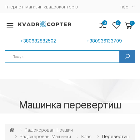
Інтернет-магазин квадрокоптерів
Iнфо
0
0
0
Toggle mobile menu
+380682882502
+380936133709
Search
Машинка перевертиш
Радіокеровані Іграшки
Радіокеровані Машинки
Клас
Перевертиш