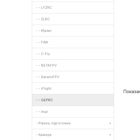
- - LYZRC
- - ZLRC
- - Kfplan
- - FIMI
- - C-Fly
- - BETAFPV
- - DarwinFPV
- - iFlight
Показано
- - GEPRC
- - Інші
- Рівень підготовки
+
- Камера
+