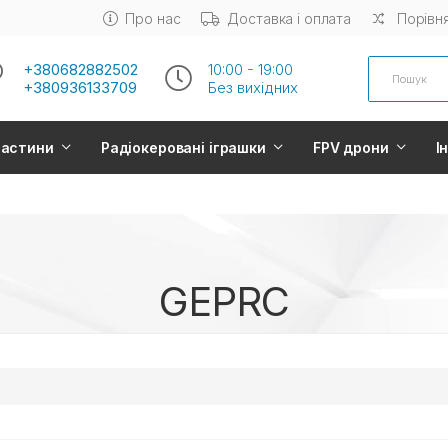
Про нас
Доставка і оплата
Порівня
Search
+380682882502
10:00 - 19:00
+380936133709
Без вихiдних
частини
Радіокеровані іграшки
FPV дрони
І
GEPRC