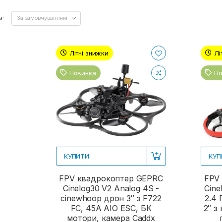
и:
Літні знижки
Лі
Новинка
Но
КУПИТИ
КУП
FPV квадрокоптер GEPRC
FPV
Cinelog30 V2 Analog 4S -
Cine
cinewhoop дрон 3″ з F722
2.4 
FC, 45A AIO ESC, БК
2″ з
мотори, камера Caddx