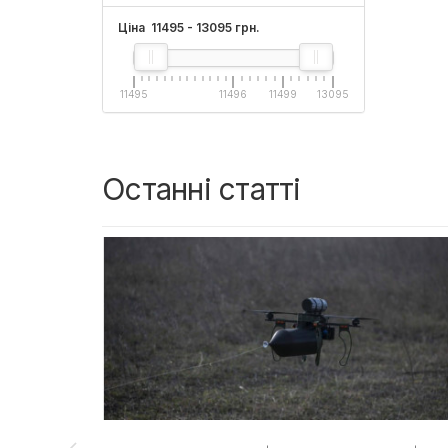
Ціна
11495
-
13095
грн.
11495
11496
11499
13095
Останні статті