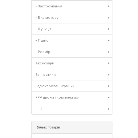
- Застосування
+
- Вид мотору
+
- Функції
+
- Підвіс
+
- Розмір
+
Аксесуари
+
Запчастини
+
Радіокеровані іграшки
+
FPV дрони і комплектуючі
+
Інші
+
Фільтр товарів