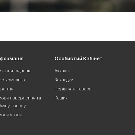
нформація
Особистий Кабінет
итання-відповіді
Аккаунт
ро компанію
Закладки
арантія
Порівняти товари
мови повернення та
Кошик
бміну товару
мови угоди