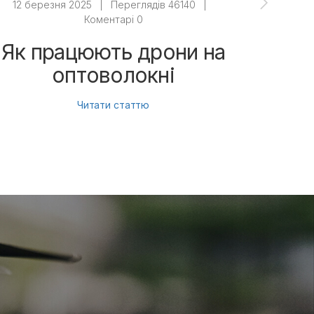
12 березня 2025
|
Переглядів 46140
|
12 бе
Коментарі 0
Як працюють дрони на
Як 
оптоволокні
Читати статтю