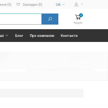
ння (0)
Закладки (0)
UA
0
Кошик
нші
Блог
Про компанію
Контакти