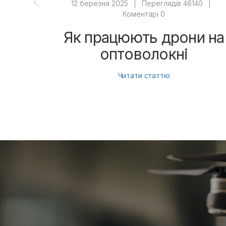
12 березня 2025
|
Переглядів 46140
|
Коментарі 0
Як працюють дрони на
оптоволокні
Читати статтю