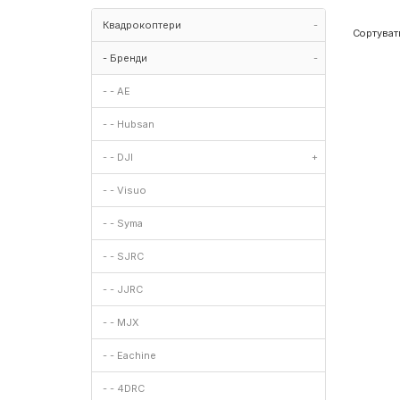
Квадрокоптери
-
Сортуват
- Бренди
-
- - AE
- - Hubsan
- - DJI
+
- - Visuo
- - Syma
- - SJRC
- - JJRC
- - MJX
- - Eachine
- - 4DRC