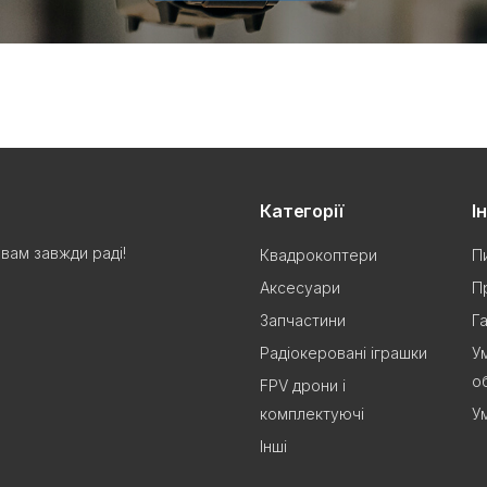
Категорії
І
вам завжди раді!
Квадрокоптери
П
Аксесуари
П
Запчастини
Г
Радіокеровані іграшки
У
о
FPV дрони і
комплектуючі
У
Інші