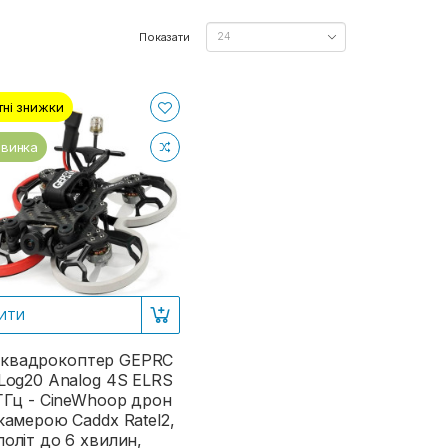
Показати
тні знижки
винка
ИТИ
 квадрокоптер GEPRC
Log20 Analog 4S ELRS
ГГц - CineWhoop дрон
 камерою Caddx Ratel2,
політ до 6 хвилин,