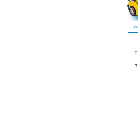
КУ
T
т