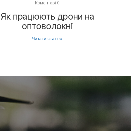
Коментарі 0
Як працюють дрони на
Як 
оптоволокні
Читати статтю