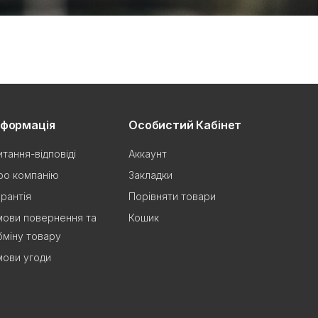
нформація
Особистий Кабінет
итання-відповіді
Аккаунт
ро компанію
Закладки
арантія
Порівняти товари
мови повернення та
Кошик
бміну товару
мови угоди