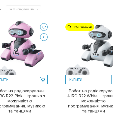
и:
Літні знижки
ПИТИ
КУПИТИ
бот на радіокеруванні
Робот на радіокерува
RC R22 Pink - іграшка з
JJRC R22 White - іграш
можливістю
можливістю
ограмування, музикою
програмування, музи
та танцями
та танцями