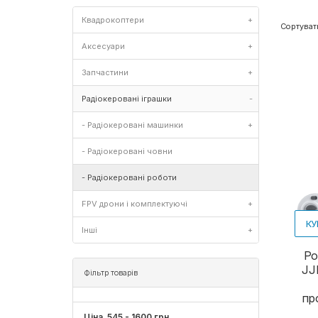
Квадрокоптери
+
Сортуват
Аксесуари
+
Запчастини
+
Радіокеровані іграшки
-
- Радіокеровані машинки
+
- Радіокеровані човни
- Радіокеровані роботи
FPV дрони і комплектуючі
+
КУ
Інші
+
Ро
JJ
Фільтр товарів
пр
Ціна
545
-
1600
грн.