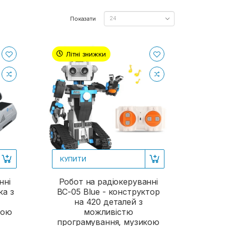
Показати
Літні знижки
КУПИТИ
нні
Робот на радіокеруванні
ка з
BC-05 Blue - конструктор
на 420 деталей з
кою
можливістю
програмування, музикою