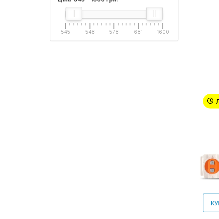
545
548
578
681
1600
КУ