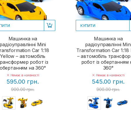
ПИТИ
КУПИТИ
Машинка на
Машинка на
радіоуправлінні Mini
радіоуправлінні Min
ransformation Car 1:18
Transformation Car 1:18 
Yellow – автомобіль
– автомобіль трансфо
рансформер робот із
робот із обертанням 
обертанням на 360°
360°
Немає в наявності
Немає в наявності
595.00 грн.
545.00 грн.
900.00 грн.
900.00 грн.