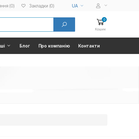
ння (0)
Закладки (0)
UA
0
Кошик
нші
Блог
Про компанію
Контакти