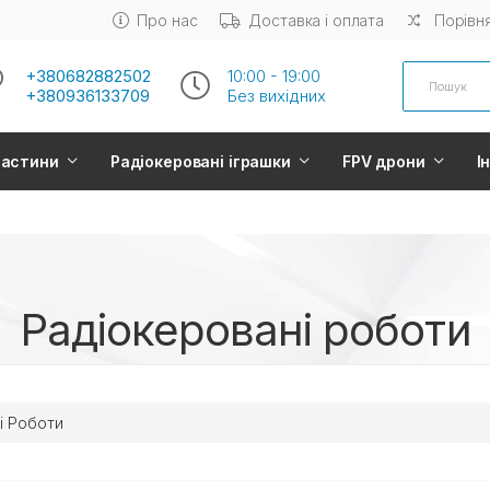
Про нас
Доставка і оплата
Порівня
Search
+380682882502
10:00 - 19:00
+380936133709
Без вихiдних
частини
Радіокеровані іграшки
FPV дрони
І
Радіокеровані роботи
і Роботи