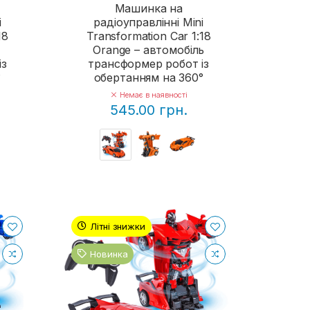
Машинка на
i
радіоуправлінні Mini
18
Transformation Car 1:18
Orange – автомобіль
із
трансформер робот із
°
обертанням на 360°
Немає в наявності
545.00 грн.
Літні знижки
Новинка