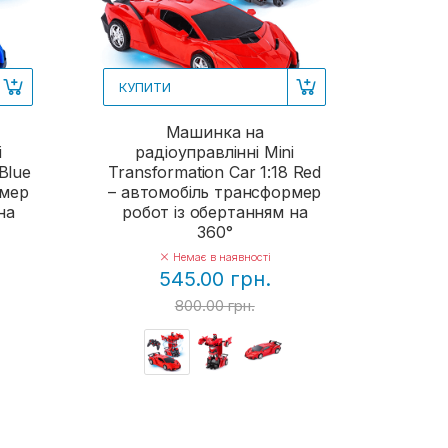
КУПИТИ
Машинка на
i
радіоуправлінні Mini
Blue
Transformation Car 1:18 Red
рмер
– автомобіль трансформер
на
робот із обертанням на
360°
Немає в наявності
545.00 грн.
800.00 грн.