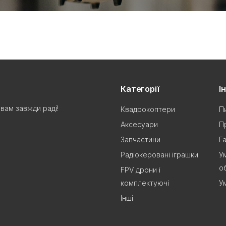
Категорії
І
вам завжди раді!
Квадрокоптери
П
Аксесуари
П
Запчастини
Г
Радіокеровані іграшки
У
о
FPV дрони і
комплектуючі
У
Інші