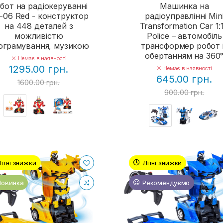
бот на радіокеруванні
Машинка на
-06 Red - конструктор
радіоуправлінні Min
на 448 деталей з
Transformation Car 1:
можливістю
Police – автомобіль
ограмування, музикою
трансформер робот 
обертанням на 360
Немає в наявності
1295.00 грн.
Немає в наявності
645.00 грн.
1600.00 грн.
900.00 грн.
Літні знижки
Літні знижки
Новинка
Рекомендуємо