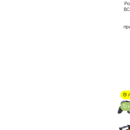
Ро
BC
пр