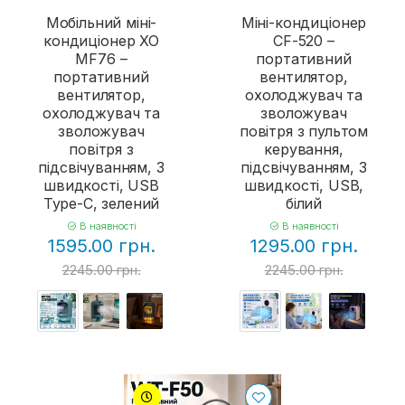
Мобільний міні-
Міні-кондиціонер
кондиціонер XO
CF-520 –
MF76 –
портативний
портативний
вентилятор,
вентилятор,
охолоджувач та
охолоджувач та
зволожувач
зволожувач
повітря з пультом
повітря з
керування,
підсвічуванням, 3
підсвічуванням, 3
швидкості, USB
швидкості, USB,
Type-C, зелений
білий
В наявності
В наявності
1595.00 грн.
1295.00 грн.
2245.00 грн.
2245.00 грн.