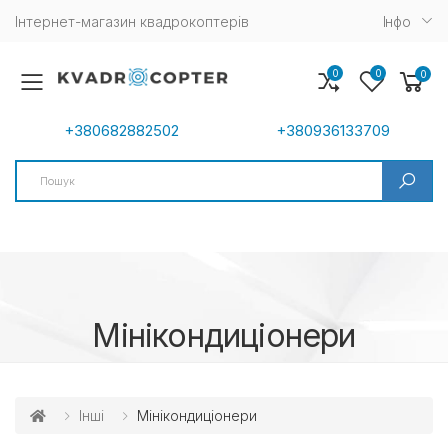
Інтернет-магазин квадрокоптерів
Iнфо
0
0
0
Toggle mobile menu
+380682882502
+380936133709
Search
Мінікондиціонери
Інші
Мінікондиціонери