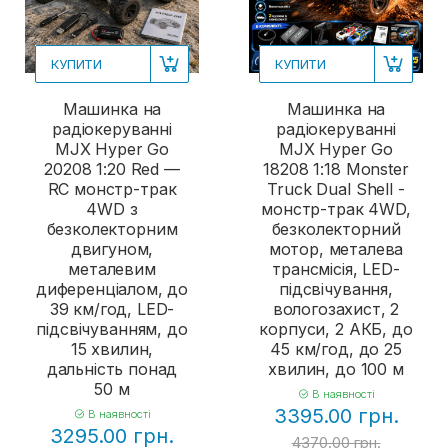
КУПИТИ
КУПИТИ
Машинка на
Машинка на
радіокеруванні
радіокеруванні
MJX Hyper Go
MJX Hyper Go
20208 1:20 Red —
18208 1:18 Monster
RC монстр-трак
Truck Dual Shell -
4WD з
монстр-трак 4WD,
безколекторним
безколекторний
двигуном,
мотор, металева
металевим
трансмісія, LED-
диференціалом, до
підсвічування,
39 км/год, LED-
вологозахист, 2
підсвічуванням, до
корпуси, 2 АКБ, до
15 хвилин,
45 км/год, до 25
дальність понад
хвилин, до 100 м
50 м
В наявності
3395.00 грн.
В наявності
3295.00 грн.
4370.00 грн.