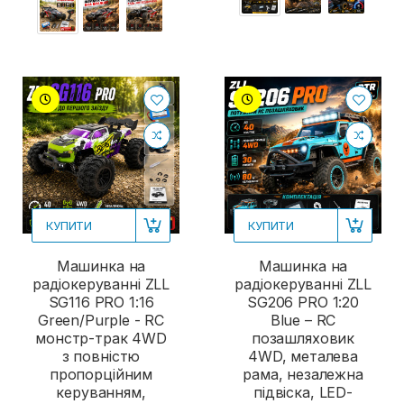
КУПИТИ
КУПИТИ
Машинка на
Машинка на
радіокеруванні ZLL
радіокеруванні ZLL
SG116 PRO 1:16
SG206 PRO 1:20
Green/Purple - RC
Blue – RC
монстр-трак 4WD
позашляховик
з повністю
4WD, металева
пропорційним
рама, незалежна
керуванням,
підвіска, LED-