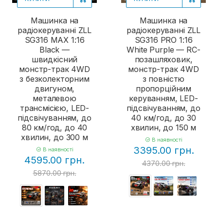
Машинка на
Машинка на
радіокеруванні ZLL
радіокеруванні ZLL
SG316 MAX 1:16
SG316 PRO 1:16
Black —
White Purple — RC-
швидкісний
позашляховик,
монстр-трак 4WD
монстр-трак 4WD
з безколекторним
з повністю
двигуном,
пропорційним
металевою
керуванням, LED-
трансмісією, LED-
підсвічуванням, до
підсвічуванням, до
40 км/год, до 30
80 км/год, до 40
хвилин, до 150 м
хвилин, до 300 м
В наявності
3395.00 грн.
В наявності
4595.00 грн.
4370.00 грн.
5870.00 грн.