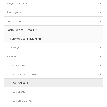
Квадрокоптери
+
Аксесуари
+
Запчастини
+
Радіокеровані іграшки
-
- Радіокеровані машинки
-
- - Бренд
+
- - Клас
+
- - Тип кузова
+
- - Будівельна техніка
+
- - Специфікація
-
- - - Для дівчат
- - - Для дорослих