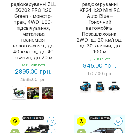
радіокеруванні ZLL
радіокеруванні
SG202 PRO 1:20
KF24 1:20 Mini RC
Green - монстр-
Auto Blue –
трак, 4WD, LED-
Гоночний
підсвічування,
автомобіль,
металева
Позашляховик,
трансмісія,
2WD, до 20 км/год,
вологозахист, до
до 30 хвилин, до
40 км/год, до 40
100 м
хвилин, до 70 м
В наявності
945.00 грн.
В наявності
2895.00 грн.
1707.00 грн.
4995.00 грн.