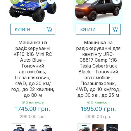
КУПИТИ
КУПИТИ
Машинка на
Машинка на
радіокеруванні
радіокеруванні для
KF19 1:18 Mini RC
кемпінгу JRC-
Auto Blue –
C8817 Camp 1:18
Гоночний
Tesla Cybertruck
автомобіль,
Black – Гоночний
Позашляховик,
автомобіль,
4WD, до 30 км/
Позашляховик,
год, до 22 хвилин,
4WD, до 10 км/год,
до 80 м
до 30 хв., до 25 м
В наявності
В наявності
1745.00 грн.
1695.00 грн.
2990.00 грн.
2990.00 грн.