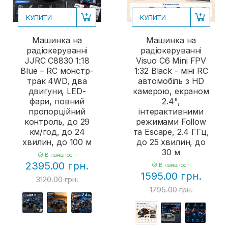
КУПИТИ
КУПИТИ
Машинка на
Машинка на
радіокеруванні
радіокеруванні
JJRC C8830 1:18
Visuo C6 Mini FPV
Blue – RC монстр-
1:32 Black - міні RC
трак 4WD, два
автомобіль з HD
двигуни, LED-
камерою, екраном
фари, повний
2.4",
пропорційний
інтерактивними
контроль, до 29
режимами Follow
км/год, до 24
та Escape, 2.4 ГГц,
хвилин, до 100 м
до 25 хвилин, до
30 м
В наявності
2395.00 грн.
В наявності
1595.00 грн.
3120.00 грн.
1795.00 грн.