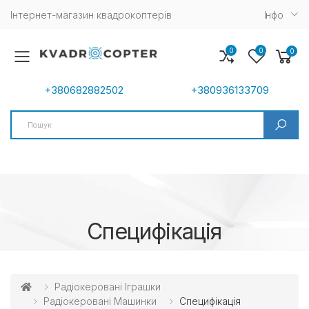
Інтернет-магазин квадрокоптерів
Iнфо
0
0
0
Toggle mobile menu
+380682882502
+380936133709
Search
Специфікація
Радіокеровані Іграшки
Радіокеровані Машинки
Специфікація