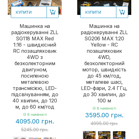
КУПИТИ
КУПИТИ
Машинка на
Машинка на
радіокеруванні ZLL
радіокеруванні ZLL
SG118 MAX Red
SG206 MAX 1:20
1:16 - швидкісний
Yellow - RC
RC позашляховик
позашляховик
4WD з
4WD,
безколекторним
безколекторний
двигуном,
мотор, швидкість
посиленою
до 45 км/год,
металевою
металеве шасі,
трансмісією, LED-
LED-фари, 2.4 ГГц,
підсвічуванням, до
до 30 хвилин, до
40 хвилин, до 120
100 м
м, до 60 км/год
В наявності
3595.00 грн.
В наявності
4095.00 грн.
4995.00 грн.
5245.00 грн.