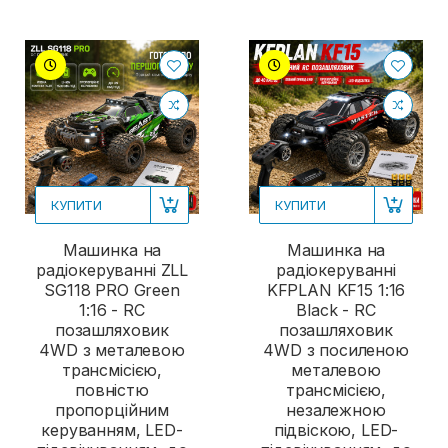
КУПИТИ
КУПИТИ
Машинка на
Машинка на
радіокеруванні ZLL
радіокеруванні
SG118 PRO Green
KFPLAN KF15 1:16
1:16 - RC
Black - RC
позашляховик
позашляховик
4WD з металевою
4WD з посиленою
трансмісією,
металевою
повністю
трансмісією,
пропорційним
незалежною
керуванням, LED-
підвіскою, LED-