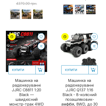
4370.00 грн.
КУПИТИ
КУПИТИ
Машинка на
Машинка на
радіокеруванні
радіокеруванні
JJRC C8811 1:20
JJRC Q137 1:16
Black —
Black - 8-колісний
швидкісний
позашляховик-
монстр-трак 4WD
амфібія, 8WD, до 30