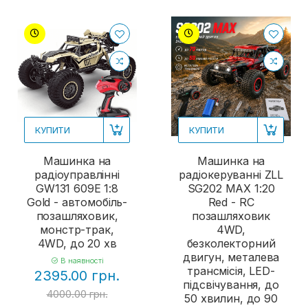
КУПИТИ
КУПИТИ
Машинка на
Машинка на
радіоуправлінні
радіокеруванні ZLL
GW131 609E 1:8
SG202 MAX 1:20
Gold - автомобіль-
Red - RC
позашляховик,
позашляховик
монстр-трак,
4WD,
4WD, до 20 хв
безколекторний
двигун, металева
В наявності
трансмісія, LED-
2395.00 грн.
підсвічування, до
4000.00 грн.
50 хвилин, до 90