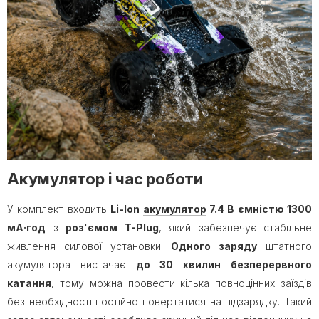
Акумулятор і час роботи
У комплект входить
Li-Ion
акумулятор
7.4 В ємністю 1300
мА·год
з
роз'ємом T-Plug
, який забезпечує стабільне
живлення силової установки.
Одного заряду
штатного
акумулятора вистачає
до 30 хвилин
безперервного
катання
, тому можна провести кілька повноцінних заїздів
без необхідності постійно повертатися на підзарядку. Такий