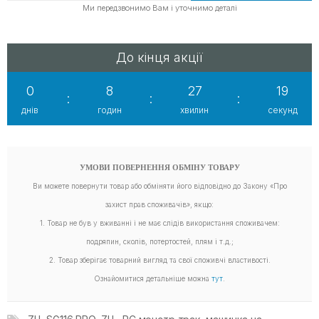
Ми передзвонимо Вам і уточнимо деталі
До кінця акції
0
8
27
17
:
:
:
днів
годин
хвилин
секунд
УМОВИ ПОВЕРНЕННЯ ОБМІНУ ТОВАРУ
Ви можете повернути товар або обміняти його відповідно до Закону «Про
захист прав споживачів», якщо:
1. Товар не був у вживанні і не має слідів використання споживачем:
подряпин, сколів, потертостей, плям і т.д.;
2. Товар зберігає товарний вигляд та свої споживчі властивості.
Ознайомитися детальніше можна
тут
.