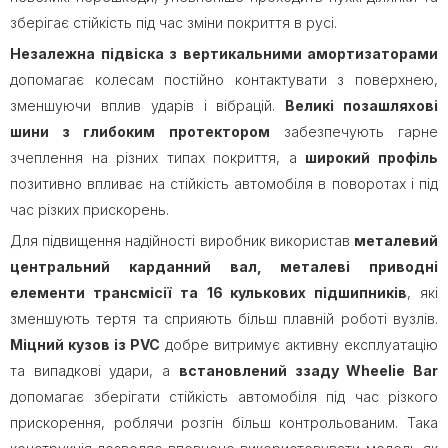
зберігає стійкість під час зміни покриття в русі.
Незалежна підвіска з вертикальними амортизаторами
допомагає колесам постійно контактувати з поверхнею,
зменшуючи вплив ударів і вібрацій.
Великі позашляхові
шини з глибоким протектором
забезпечують гарне
зчеплення на різних типах покриття, а
широкий профіль
позитивно впливає на стійкість автомобіля в поворотах і під
час різких прискорень.
Для підвищення надійності виробник використав
металевий
центральний карданний вал, металеві приводні
елементи трансмісії та
16 кулькових підшипників
, які
зменшують тертя та сприяють більш плавній роботі вузлів.
Міцний кузов із PVC
добре витримує активну експлуатацію
та випадкові удари, а
встановлений ззаду Wheelie Bar
допомагає зберігати стійкість автомобіля під час різкого
прискорення, роблячи розгін більш контрольованим. Така