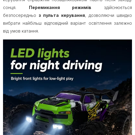
сонця.
Перемикання режимів
здійснюється
безпосередньо
з пульта керування
, дозволяючи швидко
вибрати найбільш відповідний варіант освітлення залежно
від умов катання.