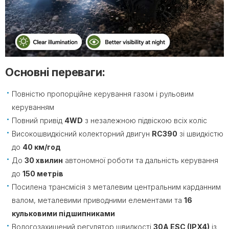
Основні переваги:
Повністю пропорційне керування газом і рульовим
керуванням
Повний привід
4WD
з незалежною підвіскою всіх коліс
Високошвидкісний колекторний двигун
RC390
зі швидкістю
до
40 км/год
До
30 хвилин
автономної роботи та дальність керування
до
150 метрів
Посилена трансмісія з металевим центральним карданним
валом, металевими приводними елементами та
16
кульковими підшипниками
Вологозахищений регулятор швидкості
30A ESC (IPX4)
із