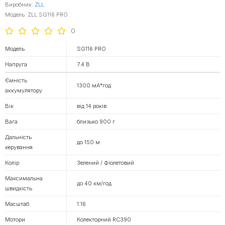
Виробник:
ZLL
Модель: ZLL SG116 PRO
0
Модель
SG116 PRO
Напруга
7.4 В
Ємність
1300 мА*год
аккумулятору
Вік
від 14 років
Вага
близько 900 г
Дальність
до 150 м
керування
Колір
Зелений / Фіолетовий
Максимальна
до 40 км/год
швидкість
Масштаб
1:16
Мотори
Колекторний RC390