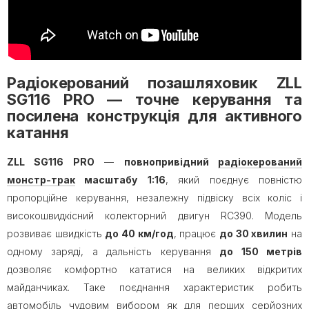
Радіокерований позашляховик ZLL
SG116 PRO — точне керування та
посилена конструкція для активного
катання
ZLL SG116 PRO
—
повнопривідний
радіокерований
монстр-трак
масштабу
1:16
, який поєднує повністю
пропорційне керування, незалежну підвіску всіх коліс і
високошвидкісний колекторний двигун RC390. Модель
розвиває швидкість
до 40 км/год
, працює
до 30 хвилин
на
одному заряді, а дальність керування
до 150 метрів
дозволяє комфортно кататися на великих відкритих
майданчиках. Таке поєднання характеристик робить
автомобіль чудовим вибором як для перших серйозних