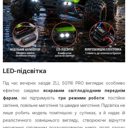
LED-підсвітка
Під час вечірніх заїздів ZLL SG116 PRO виглядає особливо
ефектно завдяки
яскравим світлодіодним переднім
фарам
, які підтримують
три режими роботи
: постійне
світіння, повільне миготіння та швидке миготіння. Підсвітка не
лише робить модель помітнішою у сутінках, а й надає їй
реалістичного зовнішнього вигляду, створюючи відчуття
керування справжнім позашляховиком навіть після заходу