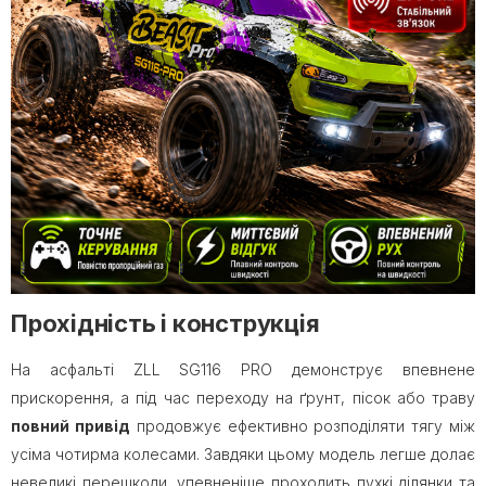
Прохідність і конструкція
На асфальті ZLL SG116 PRO демонструє впевнене
прискорення, а під час переходу на ґрунт, пісок або траву
повний привід
продовжує ефективно розподіляти тягу між
усіма чотирма колесами. Завдяки цьому модель легше долає
невеликі перешкоди, упевненіше проходить пухкі ділянки та