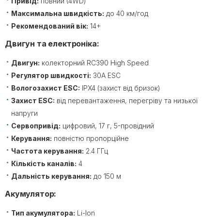
Привід:
повний (4WD)
Максимальна швидкість:
до 40 км/год
Рекомендований вік:
14+
Двигун та електроніка:
Двигун:
колекторний RC390 High Speed
Регулятор швидкості:
30A ESC
Вологозахист ESC:
IPX4 (захист від бризок)
Захист ESC:
від перевантаження, перегріву та низької
напруги
Сервопривід:
цифровий, 17 г, 5-провідний
Керування:
повністю пропорційне
Частота керування:
2.4 ГГц
Кількість каналів:
4
Дальність керування:
до 150 м
Акумулятор:
Тип акумулятора:
Li-Ion