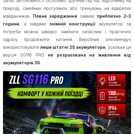
запас автономності особливо зручний під час відпочинку на
природі, сімейних прогулянок або тренувань на відкритих
майданчиках.
Повне заряджання
займає
приблизно
2–3
години
, а завдяки
знімній конструкції
акумулятор за
потреби можна швидко замінити запасним і практично
одразу продовжити катання. Виробник рекомендує
використовувати
лише штатні
2S акумулятори
, оскільки ця
версія SG116 PRO
не розрахована на живлення від
акумуляторів 3S
.