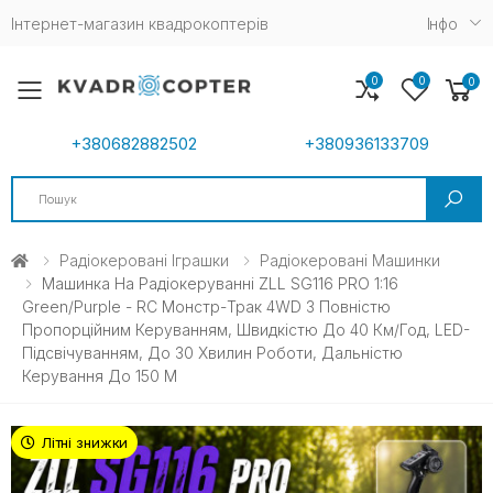
Інтернет-магазин квадрокоптерів
Iнфо
0
0
0
Toggle mobile menu
+380682882502
+380936133709
Search
Радіокеровані Іграшки
Радіокеровані Машинки
Машинка На Радіокеруванні ZLL SG116 PRO 1:16
Green/Purple - RC Монстр-Трак 4WD З Повністю
Пропорційним Керуванням, Швидкістю До 40 Км/год, LED-
Підсвічуванням, До 30 Хвилин Роботи, Дальністю
Керування До 150 М
Літні знижки