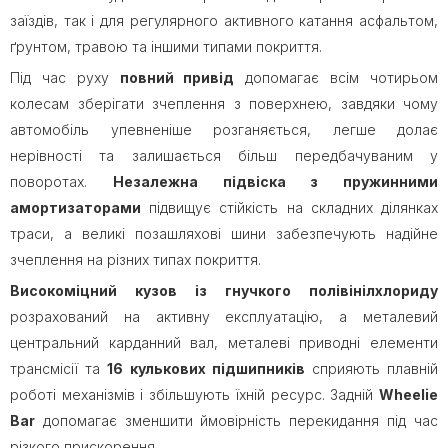
заїздів, так і для регулярного активного катання асфальтом,
ґрунтом, травою та іншими типами покриття.
Під час руху
повний привід
допомагає всім чотирьом
колесам зберігати зчеплення з поверхнею, завдяки чому
автомобіль упевненіше розганяється, легше долає
нерівності та залишається більш передбачуваним у
поворотах.
Незалежна підвіска з пружинними
амортизаторами
підвищує стійкість на складних ділянках
траси, а великі позашляхові шини забезпечують надійне
зчеплення на різних типах покриття.
Високоміцний кузов із гнучкого полівінілхлориду
розрахований на активну експлуатацію, а металевий
центральний карданний вал, металеві приводні елементи
трансмісії та
16 кулькових підшипників
сприяють плавній
роботі механізмів і збільшують їхній ресурс. Задній
Wheelie
Bar
допомагає зменшити ймовірність перекидання під час
різкого прискорення.