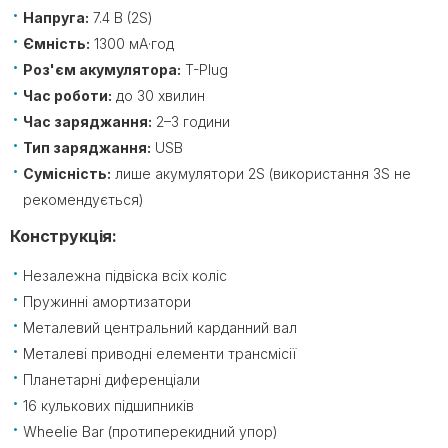
Напруга:
7.4 В (2S)
Ємність:
1300 мА·год
Роз'єм акумулятора:
T-Plug
Час роботи:
до 30 хвилин
Час заряджання:
2–3 години
Тип заряджання:
USB
Сумісність:
лише акумулятори 2S (використання 3S не
рекомендується)
Конструкція:
Незалежна підвіска всіх коліс
Пружинні амортизатори
Металевий центральний карданний вал
Металеві приводні елементи трансмісії
Планетарні диференціали
16 кулькових підшипників
Wheelie Bar (протиперекидний упор)