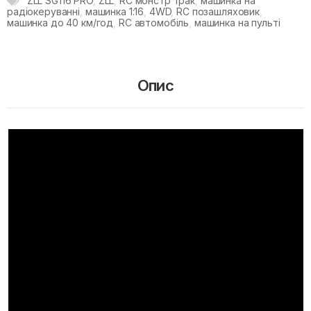
ZLL SG116 PRO
,
ZLL
,
RC монстр трак
,
машинка на
радіокеруванні
,
машинка 1:16
,
4WD
,
RC позашляховик
,
машинка до 40 км/год
,
RC автомобіль
,
машинка на пульті
Опис