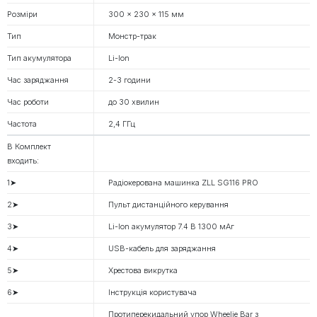
Розміри
300 × 230 × 115 мм
Тип
Монстр-трак
Тип акумулятора
Li-Ion
Час заряджання
2-3 години
Час роботи
до 30 хвилин
Частота
2,4 ГГц
В Комплект
входить:
1➤
Радіокерована машинка ZLL SG116 PRO
2➤
Пульт дистанційного керування
3➤
Li-Ion акумулятор 7.4 В 1300 мАг
4➤
USB-кабель для заряджання
5➤
Хрестова викрутка
6➤
Інструкція користувача
Протиперекидальний упор Wheelie Bar з