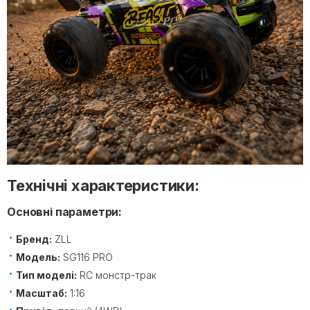
Технічні характеристики:
Основні параметри:
Бренд:
ZLL
Модель:
SG116 PRO
Тип моделі:
RC монстр-трак
Масштаб:
1:16