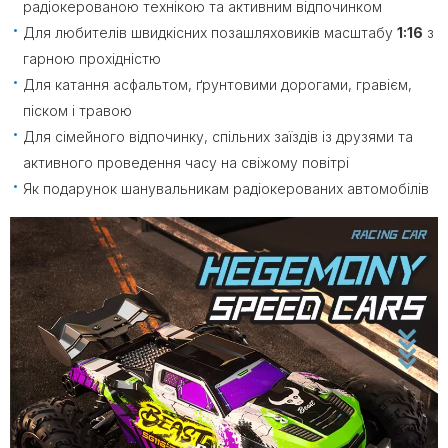
радіокерованою технікою та активним відпочинком
Для любителів швидкісних позашляховиків масштабу
1:16
з
гарною прохідністю
Для катання асфальтом, ґрунтовими дорогами, гравієм,
піском і травою
Для сімейного відпочинку, спільних заїздів із друзями та
активного проведення часу на свіжому повітрі
Як подарунок шанувальникам радіокерованих автомобілів