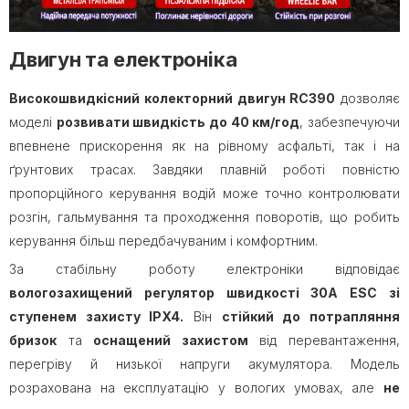
Двигун та електроніка
Високошвидкісний колекторний двигун RC390
дозволяє
моделі
розвивати швидкість до 40 км/год
, забезпечуючи
впевнене прискорення як на рівному асфальті, так і на
ґрунтових трасах. Завдяки плавній роботі повністю
пропорційного керування водій може точно контролювати
розгін, гальмування та проходження поворотів, що робить
керування більш передбачуваним і комфортним.
За стабільну роботу електроніки відповідає
вологозахищений регулятор швидкості 30A ESC зі
ступенем захисту IPX4.
Він
стійкий до потрапляння
бризок
та
оснащений захистом
від перевантаження,
перегріву й низької напруги акумулятора. Модель
розрахована на експлуатацію у вологих умовах, але
не