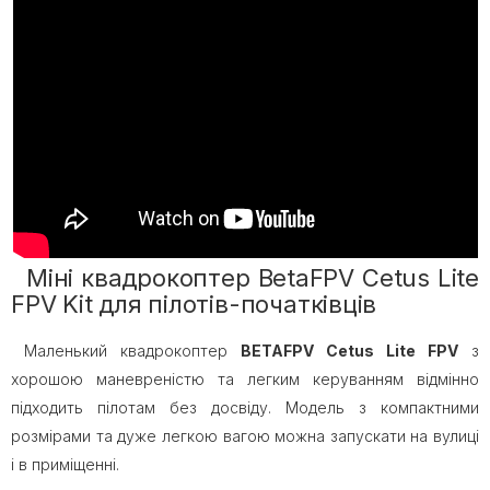
Міні квадрокоптер BetaFPV Cetus Lite
FPV Kit для пілотів-початківців
Маленький квадрокоптер
BETAFPV Cetus Lite FPV
з
хорошою маневреністю та легким керуванням відмінно
підходить пілотам без досвіду. Модель з компактними
розмірами та дуже легкою вагою можна запускати на вулиці
і в приміщенні.