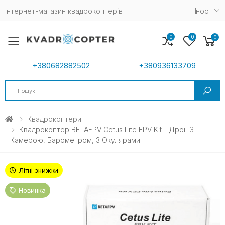
Інтернет-магазин квадрокоптерів
Iнфо
0
0
0
Toggle mobile menu
+380682882502
+380936133709
Search
Квадрокоптери
Квадрокоптер BETAFPV Cetus Lite FPV Kit - Дрон З
Камерою, Барометром, З Окулярами
Літні знижки
Новинка