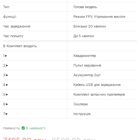
Тип
Готова модель
Функції
Режим FPV, Утримання висоти
Час заряджання
Близько 20 хвилин
Час польоту
До 5 хвилин
В Комплект входить:
1➤
Квадрокоптер
2➤
Пульт керування
3➤
Акумулятор 2шт
4➤
Кабель USB для заряджання
5➤
Комплект запасних пропелерів
6➤
Окуляри
7➤
Інструкція
Наявність:
В наявності