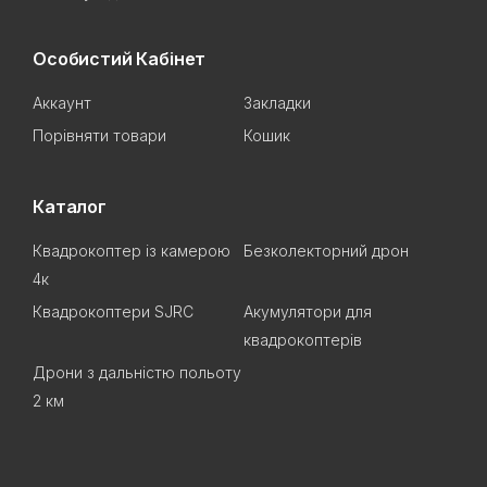
Особистий Кабінет
Аккаунт
Закладки
Порівняти товари
Кошик
Каталог
Квадрокоптер із камерою
Безколекторний дрон
4к
Квадрокоптери SJRC
Акумулятори для
квадрокоптерів
Дрони з дальністю польоту
2 км