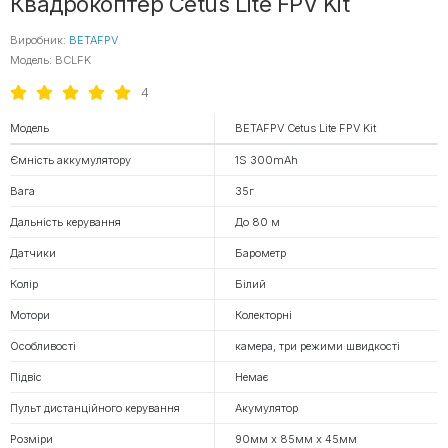
Квадрокоптер Cetus Lite FPV Kit
Виробник:
BETAFPV
Модель: BCLFK
4
Модель
BETAFPV Cetus Lite FPV Kit
Ємність аккумулятору
1S 300mAh
Вага
35г
Дальність керування
До 80 м
Датчики
Барометр
Колір
Білий
Мотори
Колекторні
Особливості
камера, три режими швидкості
Підвіс
Немає
Пульт дистанційного керування
Акумулятор
Розміри
90мм x 85мм x 45мм