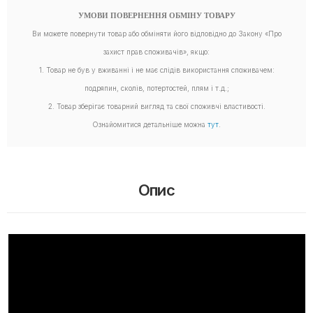
УМОВИ ПОВЕРНЕННЯ ОБМІНУ ТОВАРУ
Ви можете повернути товар або обміняти його відповідно до Закону «Про
захист прав споживачів», якщо:
1. Товар не був у вживанні і не має слідів використання споживачем:
подряпин, сколів, потертостей, плям і т.д.;
2. Товар зберігає товарний вигляд та свої споживчі властивості.
Ознайомитися детальніше можна
тут
.
Опис