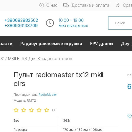
О нас
Доставка и оплата
Срав
Search
+380682882502
10:00 - 19:00
+380936133709
Без выходных
части
Радиоуправляемые игрушки
FPV дроны
Друг
TX12 MKII ELRS Для Квадрокоптеров
Пульт radiomaster tx12 mkii
На
elrs
6
Производитель:
RadioMaster
Модель: RMT2
0
Вес
363г
Размеры
170мм х 159мм х 108мм