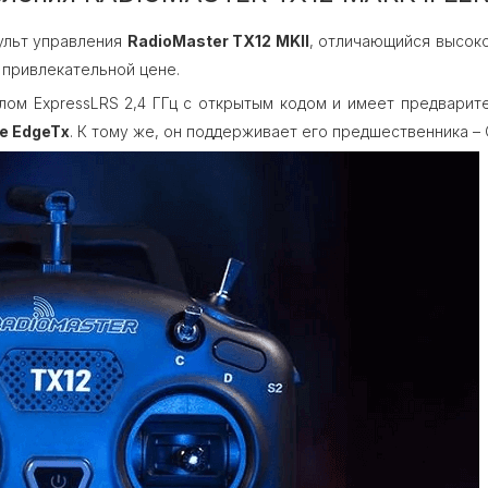
ульт управления
RadioMaster TX12 MKII
, отличающийся высок
 привлекательной цене.
колом ExpressLRS 2,4 ГГц с открытым кодом и имеет предвари
е EdgeTx
. К тому же, он поддерживает его предшественника –