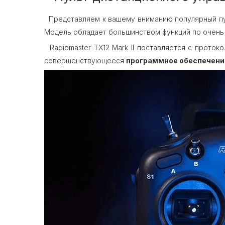
Представляем к вашему вниманию популярный п
Модель обладает большинством функций по очень
Radiomaster TX12 Mark II поставляется с прото
совершенствующееся
программное обеспечени