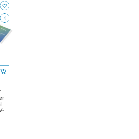
V
er
l
V-