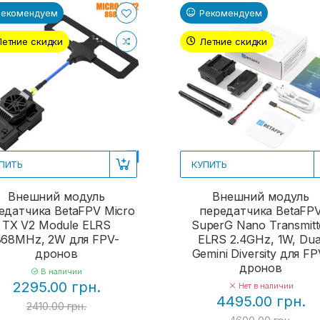
Рекомендуем
Рекомендуем
Летние скидки
Летние скидки
ПИТЬ
КУПИТЬ
Внешний модуль
Внешний модуль
едатчика BetaFPV Micro
передатчика BetaFP
TX V2 Module ELRS
SuperG Nano Transmitt
868MHz, 2W для FPV-
ELRS 2.4GHz, 1W, Dua
дронов
Gemini Diversity для FP
дронов
В наличии
2295.00 грн.
Нет в наличии
4495.00 грн.
2410.00 грн.