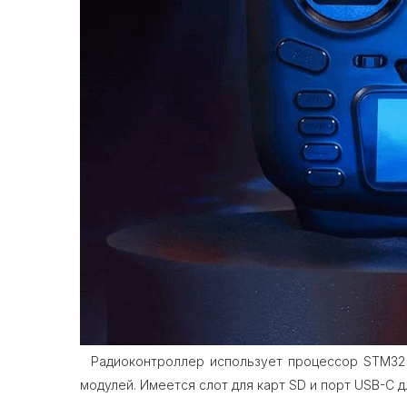
Радиоконтроллер использует процессор STM32 
модулей. Имеется слот для карт SD и порт USB-C д