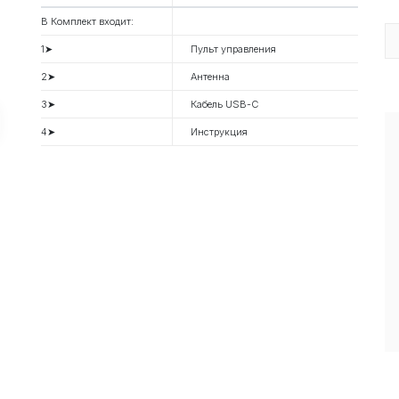
В Комплект входит:
1➤
Пульт управления
2➤
Антенна
3➤
Кабель USB-C
4➤
Инструкция