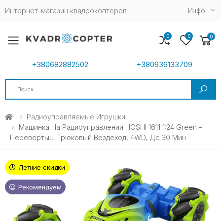
Интернет-магазин квадрокоптеров
Инфо
0
0
0
Toggle mobile menu
+380682882502
+380936133709
Search
Радиоуправляемые Игрушки
Машинка На Радиоуправлении HOSHI 1611 1:24 Green –
Перевертыш Трюковый Вездеход, 4WD, До 30 Мин
Летние скидки
Рекомендуем