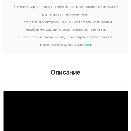
Вы можете вернуть товар или обменять его в соответствии с Законом «О
защите прав потребителей», если:
1. Товар не был в употреблении и не имеет следов использования
потребителем: царапин, сколов, потертостей, пятен и т.п.;
2. Товар сохраняет товарный вид и свои потребительские свойства.
Подробнее ознакомиться можно
здесь
.
Описание