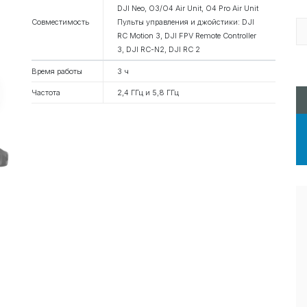
DJI Neo, O3/O4 Air Unit, O4 Pro Air Unit
Совместимость
Пульты управления и джойстики: DJI
RC Motion 3, DJI FPV Remote Controller
3, DJI RC-N2, DJI RC 2
Время работы
3 ч
Частота
2,4 ГГц и 5,8 ГГц