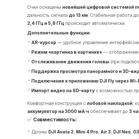
Очки оснащены
новейшей цифровой системой п
дальность сигнала
до 13 км
. Стабильная работа до
2,4 ГГц и 5,8 ГГц
происходит автоматически.
Дополнительные функции:
AR-курсор
— удобное управление интерфейсом
Режим «картинка в картинке»
— отображение к
Отслеживание движения головы
(при подключ
Поддержка просмотра панорамного и 3D-ви
Подключение к приложению DJI Fly через Wi-F
Импорт видео на SD-карту
с возможностью пр
Комфортная конструкция с
лобовой накладкой
, 
аккумулятор на 3000 мА·ч
обеспечивает до
3 ч
✅
Совместимость:
Дроны:
DJI Avata 2
,
Mini 4 Pro
,
Air 3
,
DJI Neo
,
O3