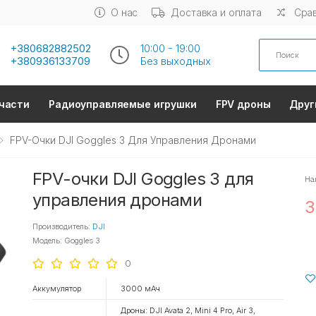
О нас
Доставка и оплата
Срав
Search
+380682882502
10:00 - 19:00
+380936133709
Без выходных
части
Радиоуправляемые игрушки
FPV дроны
Друг
FPV-Очки DJI Goggles 3 Для Управления Дронами
FPV-очки DJI Goggles 3 для
На
управления дронами
3
Производитель:
DJI
Модель: Goggles 3
0
Аккумулятор
3000 мАч
Дроны: DJI Avata 2, Mini 4 Pro, Air 3,