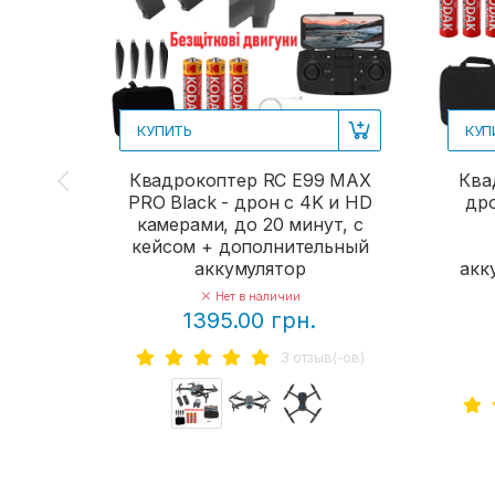
КУПИТЬ
КУП
Квадрокоптер RC E99 MAX
Ква
PRO Black - дрон с 4K и HD
дро
камерами, до 20 минут, с
кейсом + дополнительный
аккумулятор
акк
Нет в наличии
1395.00 грн.
3 отзыв(-ов)