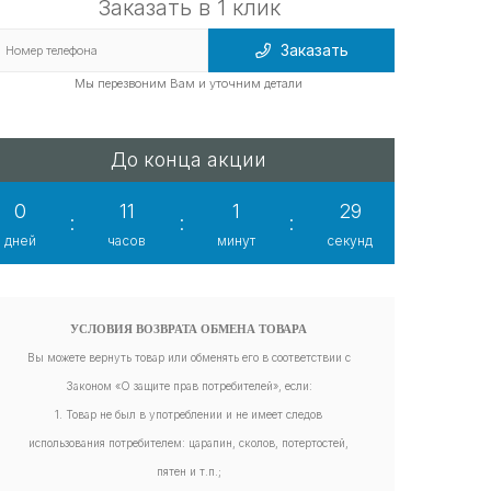
Заказать в 1 клик
Заказать
Мы перезвоним Вам и уточним детали
До конца акции
0
11
1
29
:
:
:
дней
часов
минут
секунд
УСЛОВИЯ ВОЗВРАТА ОБМЕНА ТОВАРА
Вы можете вернуть товар или обменять его в соответствии с
Законом «О защите прав потребителей», если:
1. Товар не был в употреблении и не имеет следов
использования потребителем: царапин, сколов, потертостей,
пятен и т.п.;