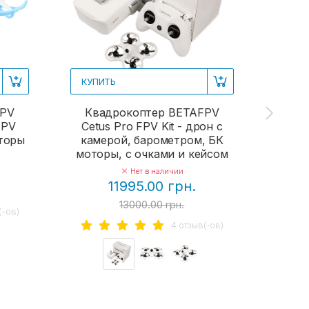
КУПИТЬ
КУП
FPV
Квадрокоптер BETAFPV
Кв
FPV
Cetus Pro FPV Kit - дрон с
Aquil
оторы
камерой, барометром, БК
ка
моторы, с очками и кейсом
Нет в наличии
11995.00 грн.
13000.00 грн.
(-ов)
4 отзыв(-ов)