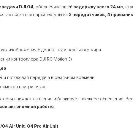
ередачи DJI O4
, обеспечивающей
задержку всего 24 мс
, ст
сягается за счёт архитектуры из
2 передатчиков, 4 приёмник
ак изображения с дрона, так и реального мира
ении контроллера DJI RC Motion 3)
део
i
и потоковая передача в реальном времени
осмотра внутри очков
которая снижает давление и блокирует внешнее освещение. Ве
асов автономной работы
.
/O4 Air Unit
,
O4 Pro Air Unit