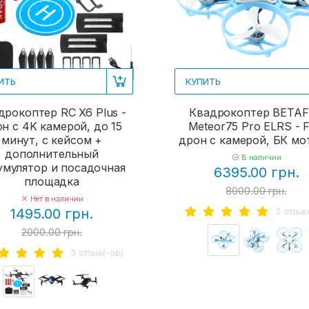
ИТЬ
КУПИТЬ
дрокоптер RC X6 Plus -
Квадрокоптер BETA
н с 4K камерой, до 15
Meteor75 Pro ELRS - 
минут, с кейсом +
дрон с камерой, БК м
дополнительный
В наличии
умулятор и посадочная
6395.00 грн.
площадка
8000.00 грн.
Нет в наличии
3 отзыв
1495.00 грн.
2000.00 грн.
3 отзыв(-ов)