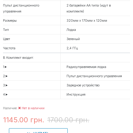
Пульт дистанционного
2 батарейки АА типа (идут в
управления
комплекте)
Размеры
320мм х 170мм х 120мм
Тип
Лодка
Цвет
Зеленый
Частота
2,4 ГГц
В Комплект входит:
1➤
Радиоуправляемая лодка
2➤
Пульт дистанционного управления
3➤
Зарядное устройство
4➤
Инструкция
Наличие:
Нет в наличии
1145.00 грн.
1700.00 грн.