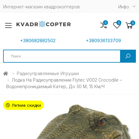
Интернет-магазин квадрокоптеров
Инфо
0
0
0
Toggle mobile menu
+380682882502
+380936133709
Search
Радиоуправляемые Игрушки
Лодка На Радиоуправлении Flytec V002 Crocodile –
Водонепроницаемый Катер, До 30 М, 15 Км/ч
Летние скидки