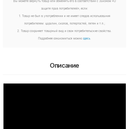
Вы можете вернуть товар или обменять его в соответствии с Законом «О
защите прав потребителей», если:
1. Товар не был в употреблении и не имеет следов использования
потребителем: царапин, сколов, потертостей, пятен и т.п.;
2. Товар сохраняет товарный вид и свои потребительские свойства.
Подробнее ознакомиться можно
здесь
.
Описание