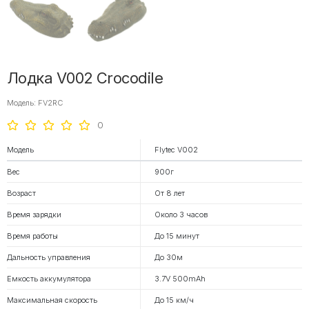
Лодка V002 Crocodile
Модель: FV2RC
0
Модель
Flytec V002
Вес
900г
Возраст
От 8 лет
Время зарядки
Около 3 часов
Время работы
До 15 минут
Дальность управления
До 30м
Емкость аккумулятора
3.7V 500mAh
Максимальная скорость
До 15 км/ч