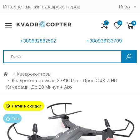
Интернет-магазин квадрокоптеров
Инфо
0
0
0
Toggle mobile menu
+380682882502
+380936133709
Search
Квадрокоптеры
Квадрокоптер Visuo XS816 Pro - Дрон С 4K И HD
Камерами, До 20 Минут + Акб
Летние скидки
Топ