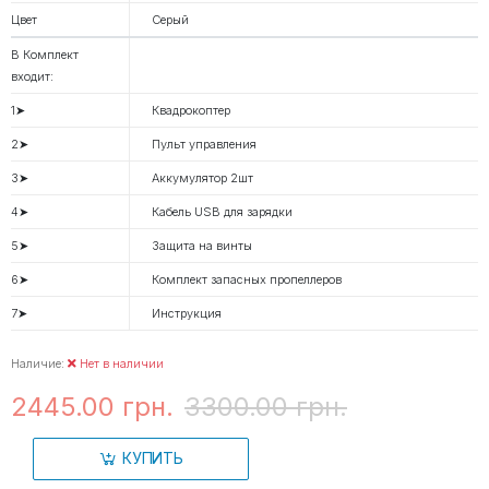
Цвет
Серый
В Комплект
входит:
1➤
Квадрокоптер
2➤
Пульт управления
3➤
Аккумулятор 2шт
4➤
Кабель USB для зарядки
5➤
Защита на винты
6➤
Комплект запасных пропеллеров
7➤
Инструкция
Наличие:
Нет в наличии
2445.00 грн.
3300.00 грн.
КУПИТЬ