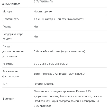
3.7V 1800mAh
аккумулятора
Моторы
Коллекторные
Особенности
4K и HD камеры, Три режима скорости
Подвес
Нет
Поддержка карт
Нет
памяти
Пульт
дистанционного
3 батарейки АА типа (идут в комплекте)
управления
Размеры
300мм х 280мм х 60мм
Разрешение
фото - 4096х3072, видео - 2048х1080
фото и видео
Тип
Готовая модель
Оптическое позиционирование, Режим FPV,
Удержание высоты, Автовзлет и автопосадка, Режим
Функции
Headless, Функция возврата домой, Перевороты на
360 градусов