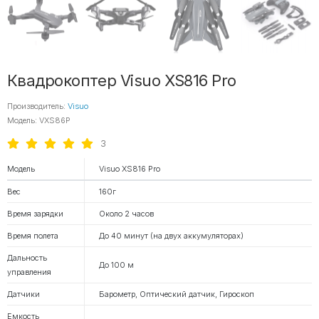
Квадрокоптер Visuo XS816 Pro
Производитель:
Visuo
Модель: VXS86P
3
Модель
Visuo XS816 Pro
Вес
160г
Время зарядки
Около 2 часов
Время полета
До 40 минут (на двух аккумуляторах)
Дальность
До 100 м
управления
Датчики
Барометр, Оптический датчик, Гироскоп
Емкость