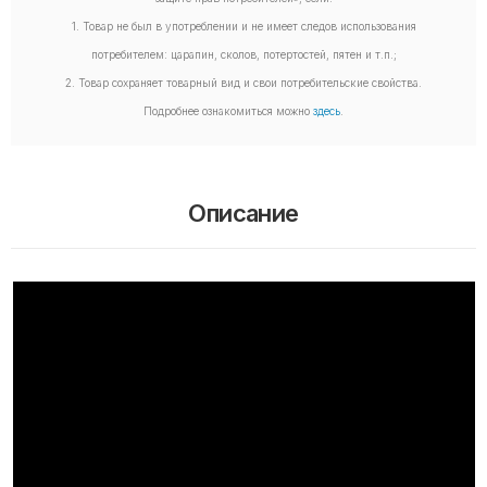
1. Товар не был в употреблении и не имеет следов использования
потребителем: царапин, сколов, потертостей, пятен и т.п.;
2. Товар сохраняет товарный вид и свои потребительские свойства.
Подробнее ознакомиться можно
здесь
.
Описание