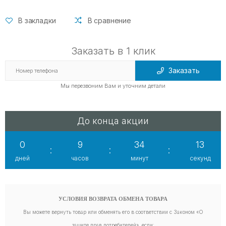
В закладки
В сравнение
Заказать в 1 клик
Заказать
Мы перезвоним Вам и уточним детали
До конца акции
0
9
34
12
:
:
:
дней
часов
минут
секунд
УСЛОВИЯ ВОЗВРАТА ОБМЕНА ТОВАРА
Вы можете вернуть товар или обменять его в соответствии с Законом «О
защите прав потребителей», если: