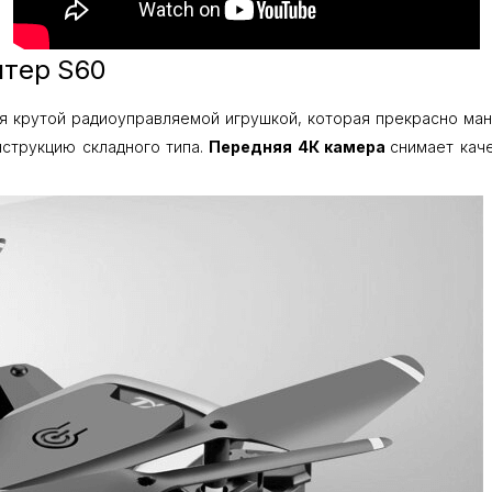
птер S60
я крутой радиоуправляемой игрушкой, которая прекрасно ман
нструкцию складного типа.
Передняя 4К камера
снимает кач