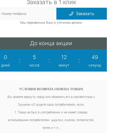
Заказать в 1 клик
Заказать
Мы перезвоним Вам и уточним детали
До конца акции
0
5
12
47
:
:
:
дней
часов
минут
секунд
УСЛОВИЯ ВОЗВРАТА ОБМЕНА ТОВАРА
Вы можете вернуть товар или обменять его в соответствии с
Законом «О защите прав потребителей», если:
1. Товар не был в употреблении и не имеет следов
использования потребителем: царапин, сколов, потертостей,
пятен и т.п.;