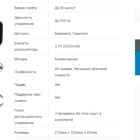
Время полета
До 18 минут
Дальность
До 100 м
управления
Датчики
Барометр, Гироскоп
Емкость
3.7V 2000mAh
аккумулятора
Моторы
Коллекторные
4K камера, Несколько режимов
Особенности
скорости
Подвес
Нет
Поддержка карт
Нет
памяти
Пульт
3 батарейки АА типа (идут в
дистанционного
комплекте)
управления
Размеры
270мм x 260мм x 60мм