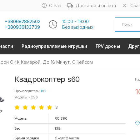
О нас
Доставка и оплата
Срав
Search
+380682882502
10:00 - 19:00
+380936133709
Без выходных
части
Радиоуправляемые игрушки
FPV дроны
Друг
рон С 4K Камерой, До 18 Минут, С Кейсом
Квадрокоптер s60
На
1
Производитель:
RC
Модель: RCS6
3
Модель
RC S60
Вес
135г
Время зарядки
Около 2 часов