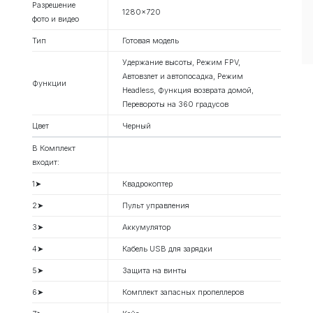
Разрешение
1280x720
фото и видео
Тип
Готовая модель
Удержание высоты, Режим FPV,
Автовзлет и автопосадка, Режим
Функции
Headless, Функция возврата домой,
Перевороты на 360 градусов
Цвет
Черный
В Комплект
входит:
1➤
Квадрокоптер
2➤
Пульт управления
3➤
Аккумулятор
4➤
Кабель USB для зарядки
5➤
Защита на винты
6➤
Комплект запасных пропеллеров