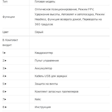
Тип
Готовая модель
Оптическое позиционирование, Режим FPV,
Удержание высоты, Автовзлет и автопосадка, Режим
Функции
Headless, Функция возврата домой, Перевороты на
360 градусов
Цвет
Серый
В Комплект
входит:
1➤
Квадрокоптер
2➤
Пульт управления
3➤
Аккумулятор
4➤
Кабель USB для зарядки
5➤
Защита на винты
6➤
Комплект запасных пропеллеров
7➤
Кейс
8➤
Инструкция