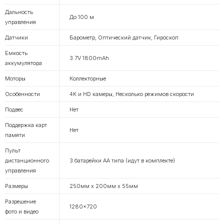
Дальность
До 100 м
управления
Датчики
Барометр, Оптический датчик, Гироскоп
Емкость
3.7V 1800mAh
аккумулятора
Моторы
Коллекторные
Особенности
4K и HD камеры, Несколько режимов скорости
Подвес
Нет
Поддержка карт
Нет
памяти
Пульт
дистанционного
3 батарейки АА типа (идут в комплекте)
управления
Размеры
250мм x 200мм x 55мм
Разрешение
1280x720
фото и видео