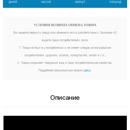
дней
часов
минут
секунд
УСЛОВИЯ ВОЗВРАТА ОБМЕНА ТОВАРА
Вы можете вернуть товар или обменять его в соответствии с Законом «О
защите прав потребителей», если:
1. Товар не был в употреблении и не имеет следов использования
потребителем: царапин, сколов, потертостей, пятен и т.п.;
2. Товар сохраняет товарный вид и свои потребительские свойства.
Подробнее ознакомиться можно
здесь
.
Описание