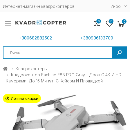
Интернет-магазин квадрокоптеров
Инфо
0
0
0
Toggle mobile menu
+380682882502
+380936133709
Search
Квадрокоптеры
Квадрокоптер Eachine E88 PRO Gray - Дрон С 4K И HD
Камерами, До 15 Минут, С Кейсом И Плошадкой
Летние скидки