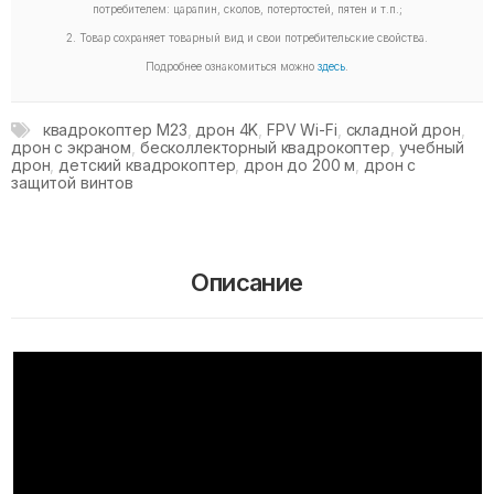
потребителем: царапин, сколов, потертостей, пятен и т.п.;
2. Товар сохраняет товарный вид и свои потребительские свойства.
Подробнее ознакомиться можно
здесь
.
квадрокоптер M23
,
дрон 4K
,
FPV Wi-Fi
,
складной дрон
,
дрон с экраном
,
бесколлекторный квадрокоптер
,
учебный
дрон
,
детский квадрокоптер
,
дрон до 200 м
,
дрон с
защитой винтов
Описание