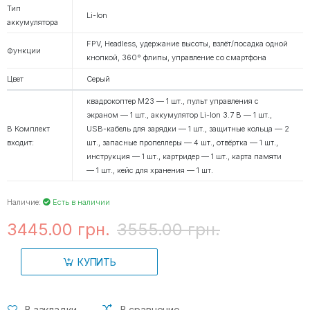
Тип
Li-Ion
аккумулятора
FPV, Headless, удержание высоты, взлёт/посадка одной
Функции
кнопкой, 360° флипы, управление со смартфона
Цвет
Серый
квадрокоптер M23 — 1 шт., пульт управления с
экраном — 1 шт., аккумулятор Li-Ion 3.7 В — 1 шт.,
В Комплект
USB-кабель для зарядки — 1 шт., защитные кольца — 2
входит:
шт., запасные пропеллеры — 4 шт., отвёртка — 1 шт.,
инструкция — 1 шт., картридер — 1 шт., карта памяти
— 1 шт., кейс для хранения — 1 шт.
Наличие:
Есть в наличии
3445.00 грн.
3555.00 грн.
КУПИТЬ
В закладки
В сравнение