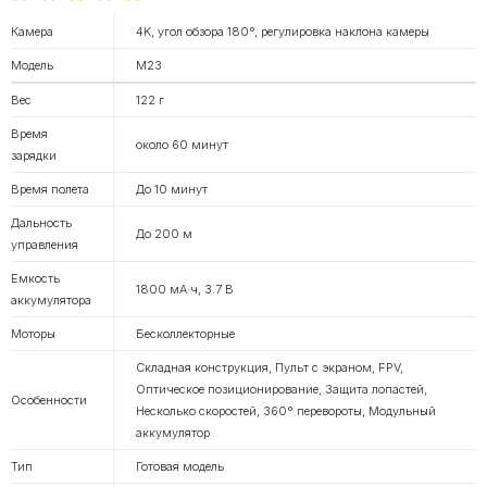
Камера
4K, угол обзора 180°, регулировка наклона камеры
Модель
M23
Вес
122 г
Время
около 60 минут
зарядки
Время полета
До 10 минут
Дальность
До 200 м
управления
Емкость
1800 мА·ч, 3.7 В
аккумулятора
Моторы
Бесколлекторные
Складная конструкция, Пульт с экраном, FPV,
Оптическое позиционирование, Защита лопастей,
Особенности
Несколько скоростей, 360° перевороты, Модульный
аккумулятор
Тип
Готовая модель