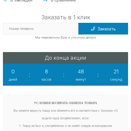
Заказать в 1 клик
Заказать
Мы перезвоним Вам и уточним детали
До конца акции
0
8
48
19
:
:
:
дней
часов
минут
секунд
УСЛОВИЯ ВОЗВРАТА ОБМЕНА ТОВАРА
Вы можете вернуть товар или обменять его в соответствии с Законом «О
защите прав потребителей», если:
1. Товар не был в употреблении и не имеет следов использования