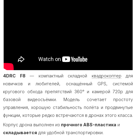
4DRC F8
— компактный складной
квадрокоптер
для
новичков и любителей, оснащённый GPS, системой
кругового обхода препятствий 360° и камерой 720p для
базовой видеосъёмки. Модель сочетает простоту
управления, хорошую стабильность полёта и продвинутые
функции, которые редко встречаются в дронах этого класса.
Корпус дрона выполнен из
прочного ABS-пластика
и
складывается
для удобной транспортировки.