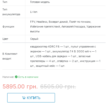
Тип
Готовая модель
Тип
Li-Ion
аккумулятора
FPV, Headless, Возврат домой, Полёт по точкам,
Функции
Избегание препятствий, Автовзлёт/посадка, Удержание
высоты
Цвет
Серый
квадрокоптер 4DRC F8 — 1 шт., пульт управления с
экраном — 1 шт., аккумулятор 7.4 В 3000 мА·ч — 1
В Комплект
шт., USB-кабель для зарядки — 1 шт., запасные
входит:
пропеллеры — 4 шт., отвёртка — 2 шт., инструкция — 1
шт., защитный кейс — 1 шт.
Наличие:
Есть в наличии
5895.00 грн.
6505.00 грн.
КУПИТЬ