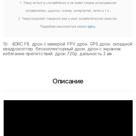
1. Товар не был в употреблении и не имеет следов использования
потребителем: царапин, сколов, потертостей, пятен и т.п.;
2. Товар сохраняет товарный вид и свои потребительские свойства.
Подробнее ознакомиться можно
здесь
.
4DRC F8
,
дрон с камерой
,
FPV дрон
,
GPS дрон
,
складной
квадрокоптер
,
бесколлекторный дрон
,
дрон с экраном
,
избегание препятствий
,
дрон 720p
,
дальность 2 км
Описание