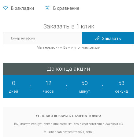
В закладки
В сравнение
Заказать в 1 клик
Заказать
Мы перезвоним Вам и уточним детали
До конца акции
0
12
50
51
:
:
:
дней
часов
минут
секунд
УСЛОВИЯ ВОЗВРАТА ОБМЕНА ТОВАРА
Вы можете вернуть товар или обменять его в соответствии с Законом «О
защите прав потребителей», если: