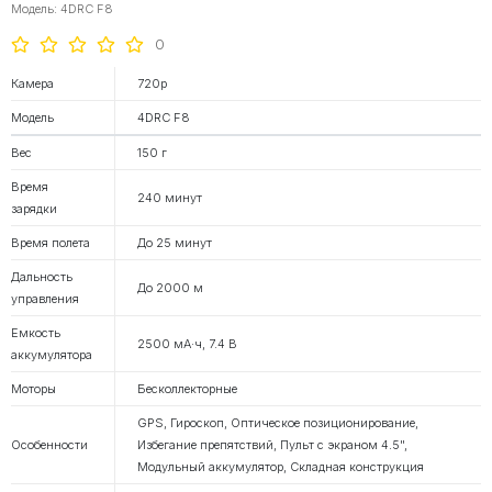
Модель: 4DRC F8
0
Камера
720p
Модель
4DRC F8
Вес
150 г
Время
240 минут
зарядки
Время полета
До 25 минут
Дальность
До 2000 м
управления
Емкость
2500 мА·ч, 7.4 В
аккумулятора
Моторы
Бесколлекторные
GPS, Гироскоп, Оптическое позиционирование,
Особенности
Избегание препятствий, Пульт с экраном 4.5",
Модульный аккумулятор, Складная конструкция