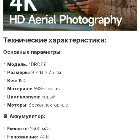
Технические характеристики:
Основные параметры:
Модель:
4DRC F8
Размеры:
9 × 14 × 7.5 см
Вес:
150 г
Материал:
ABS-пластик
Цвет корпуса:
серый
Моторы:
бесколлекторные
🔋 Аккумулятор:
Ёмкость:
2500 мА·ч
Напряжение:
7.4 В