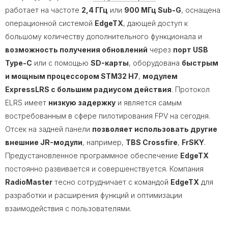
работает на частоте
2,4 ГГц
или
900 МГц Sub-G
, оснащена
операционной системой
EdgeTX
, дающей доступ к
большому количеству дополнительного функционала и
возможность получения обновлений
через
порт USB
Type-C
или с помощью
SD-карты
, оборудована
быстрым
и мощным процессором STM32 H7
,
модулем
ExpressLRS с большим радиусом действия
. Протокол
ELRS имеет
низкую задержку
и является самым
востребованным в сфере пилотирования FPV на сегодня.
Отсек на задней панели
позволяет использовать другие
внешние JR-модули
, например,
TBS Crossfire
,
FrSKY
.
Предустановленное программное обеспечение
EdgeTX
постоянно развивается и совершенствуется. Компания
RadioMaster
тесно сотрудничает с командой
EdgeTX
для
разработки и расширения функций и оптимизации
взаимодействия с пользователями.