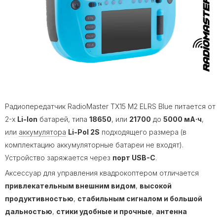
Радиопередатчик RadioMaster TX15 M2 ELRS Blue питается от
2-х
Li-Ion
батарей, типа
18650
, или
21700
до
5000 мА·ч
,
или
аккумулятора
Li-Pol 2S
подходящего размера (в
комплектацию аккумуляторные батареи не входят).
Устройство заряжается через
порт USB-C
.
Аксессуар для управления квадрокоптером отличается
привлекательным внешним видом
,
высокой
продуктивностью
,
стабильным сигналом и большой
дальностью
,
стики удобные и прочные
,
антенна