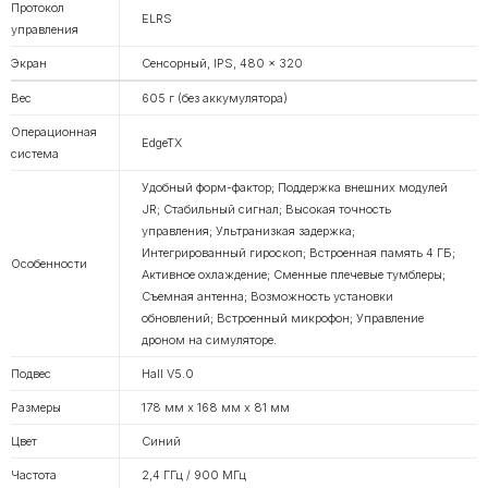
Протокол
ELRS
управления
Экран
Сенсорный, IPS, 480 x 320
Вес
605 г (без аккумулятора)
Операционная
EdgeTX
система
Удобный форм-фактор; Поддержка внешних модулей
JR; Стабильный сигнал; Высокая точность
управления; Ультранизкая задержка;
Интегрированный гироскоп; Встроенная память 4 ГБ;
Особенности
Активное охлаждение; Сменные плечевые тумблеры;
Съемная антенна; Возможность установки
обновлений; Встроенный микрофон; Управление
дроном на симуляторе.
Подвес
Hall V5.0
Размеры
178 мм x 168 мм x 81 мм
Цвет
Синий
Частота
2,4 ГГц / 900 МГц