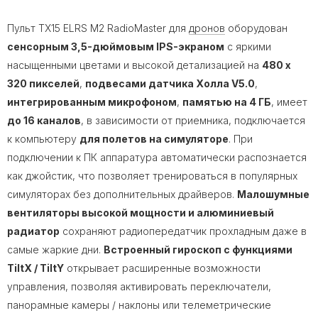
Пульт TX15 ELRS M2 RadioMaster для
дронов
оборудован
сенсорным 3,5-дюймовым IPS-экраном
с яркими
насыщенными цветами и высокой детализацией на
480 x
320 пикселей
,
подвесами датчика Холла V5.0
,
интегрированным микрофоном
,
памятью на 4 ГБ
, имеет
до 16 каналов
, в зависимости от приемника, подключается
к компьютеру
для полетов на симуляторе
. При
подключении к ПК аппаратура автоматически распознается
как джойстик, что позволяет тренироваться в популярных
симуляторах без дополнительных драйверов.
Малошумные
вентиляторы высокой мощности и алюминиевый
радиатор
сохраняют радиопередатчик ​​прохладным даже в
самые жаркие дни.
Встроенный гироскоп с функциями
TiltX / TiltY
открывает расширенные возможности
управления, позволяя активировать переключатели,
панорамные камеры / наклоны или телеметрические