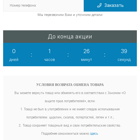
Заказать
Мы перезвоним Вам и уточним детали
До конца акции
0
1
26
38
:
:
:
дней
часов
минут
секунд
УСЛОВИЯ ВОЗВРАТА ОБМЕНА ТОВАРА
Вы можете вернуть товар или обменять его в соответствии с Законом «О
защите прав потребителей», если:
1. Товар не был в употреблении и не имеет следов использования
потребителем: царапин, сколов, потертостей, пятен и т.п.;
2. Товар сохраняет товарный вид и свои потребительские свойства.
Подробнее ознакомиться можно
здесь
.