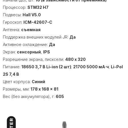
Процессор:
STM32 H7
Подвесы:
Hall V5.0
Гироскоп:
ICM-42607-C
Антенна:
съемная
Поддержка внешних модулей JR:
Да
Активное охлаждение:
Да
Экран:
сенсорный
,
IPS
Разрешение экрана, писксели:
480 x 320
Питание:
18650 3,7 В Li-ion (2 шт)
;
21700 5000 мА·ч
;
Li-Pol
2S 7,4 В
Цвет корпуса:
Синий
Размеры, мм:
178 x 168 x 81
Вес (без аккумулятора), г:
605