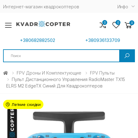
Интернет-магазин квадрокоптеров
Инфо
0
0
0
Toggle mobile menu
+380682882502
+380936133709
Search
FPV Дроны И Комплектующие
FPV Пульты
Пульт Дистанционного Управления RadioMaster TX15
ELRS M2 EdgeTX Синий Для Квадрокоптеров
Летние скидки