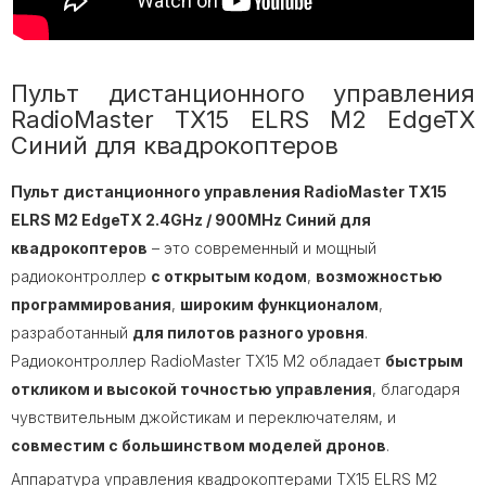
Пульт дистанционного управления
RadioMaster TX15 ELRS M2 EdgeTX
Синий для квадрокоптеров
Пульт дистанционного управления RadioMaster TX15
ELRS M2 EdgeTX 2.4GHz / 900MHz Синий для
квадрокоптеров
– это современный и мощный
радиоконтроллер
с открытым кодом
,
возможностью
программирования
,
широким функционалом
,
разработанный
для пилотов разного уровня
.
Радиоконтроллер RadioMaster TX15 M2 обладает
быстрым
откликом и высокой точностью управления
, благодаря
чувствительным джойстикам и переключателям, и
совместим с большинством моделей дронов
.
Аппаратура управления
квадрокоптерами
TX15 ELRS M2