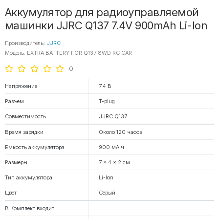
Аккумулятор для радиоуправляемой
машинки JJRC Q137 7.4V 900mAh Li-Ion
Производитель:
JJRC
Модель: EXTRA BATTERY FOR Q137 8WD RC CAR
0
Напряжение
7.4 В
Разъем
T-plug
Совместимость
JJRC Q137
Время зарядки
Около 120 часов
Емкость аккумулятора
900 мА·ч
Размеры
7 × 4 × 2 см
Тип аккумулятора
Li-Ion
Цвет
Серый
В Комплект входит: