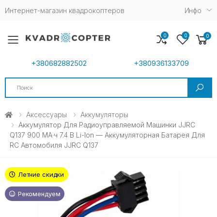
Интернет-магазин квадрокоптеров
Инфо
0
0
0
Toggle mobile menu
+380682882502
+380936133709
Search
Аксессуары
Аккумуляторы
Аккумулятор Для Радиоуправляемой Машинки JJRC
Q137 900 МА·ч 7.4 В Li-Ion — Аккумуляторная Батарея Для
RC Автомобиля JJRC Q137
Летние скидки
Рекомендуем