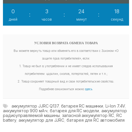
0
3
24
17
:
:
:
дней
часов
минут
секунд
УСЛОВИЯ ВОЗВРАТА ОБМЕНА ТОВАРА
Вы можете вернуть товар или обменять его в соответствии с Законом «О
защите прав потребителей», если:
1. Товар не был в употреблении и не имеет следов использования
потребителем: царапин, сколов, потертостей, пятен и т.п.;
2. Товар сохраняет товарный вид и свои потребительские свойства.
Подробнее ознакомиться можно
здесь
.
аккумулятор JJRC Q137
,
батарея RC машинки
,
Li-Ion 7.4V
,
аккумулятор 900 мА·ч
,
батарея для RC модели
,
аккумулятор
радиоуправляемой машины
,
запасной аккумулятор RC
,
RC
battery
,
аккумулятор для JJRC
,
батарея для RC автомобиля