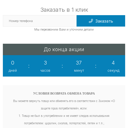
Заказать в 1 клик
Заказать
Мы перезвоним Вам и уточним детали
До конца акции
0
3
37
4
:
:
:
дней
часов
минут
секунд
УСЛОВИЯ ВОЗВРАТА ОБМЕНА ТОВАРА
Вы можете вернуть товар или обменять его в соответствии с Законом «О
защите прав потребителей», если:
1. Товар не был в употреблении и не имеет следов использования
потребителем: царапин, сколов, потертостей, пятен и т.п.;