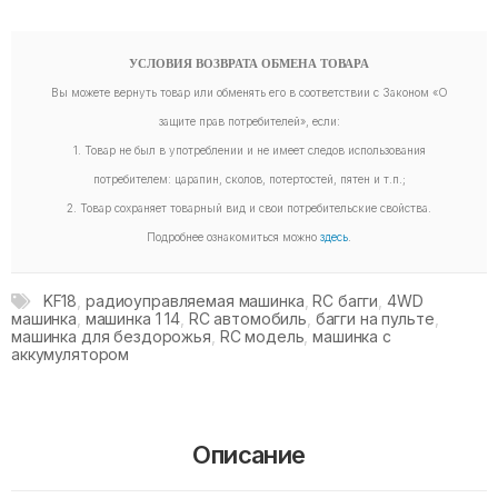
УСЛОВИЯ ВОЗВРАТА ОБМЕНА ТОВАРА
Вы можете вернуть товар или обменять его в соответствии с Законом «О
защите прав потребителей», если:
1. Товар не был в употреблении и не имеет следов использования
потребителем: царапин, сколов, потертостей, пятен и т.п.;
2. Товар сохраняет товарный вид и свои потребительские свойства.
Подробнее ознакомиться можно
здесь
.
KF18
,
радиоуправляемая машинка
,
RC багги
,
4WD
машинка
,
машинка 1 14
,
RC автомобиль
,
багги на пульте
,
машинка для бездорожья
,
RC модель
,
машинка с
аккумулятором
Описание