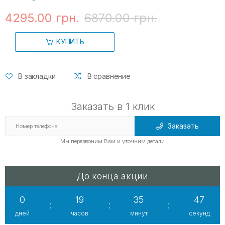
4295.00 грн.
6870.00 грн.
КУПИТЬ
В закладки
В сравнение
Заказать в 1 клик
Заказать
Мы перезвоним Вам и уточним детали
До конца акции
0
19
35
45
:
:
:
дней
часов
минут
секунд