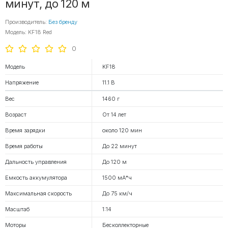
минут, до 120 м
Производитель:
Без бренду
Модель: KF18 Red
0
Модель
KF18
Напряжение
11.1 В
Вес
1460 г
Возраст
От 14 лет
Время зарядки
около 120 мин
Время работы
До 22 минут
Дальность управления
До 120 м
Емкость аккумулятора
1500 мА*ч
Максимальная скорость
До 75 км/ч
Масштаб
1:14
Моторы
Бесколлекторные