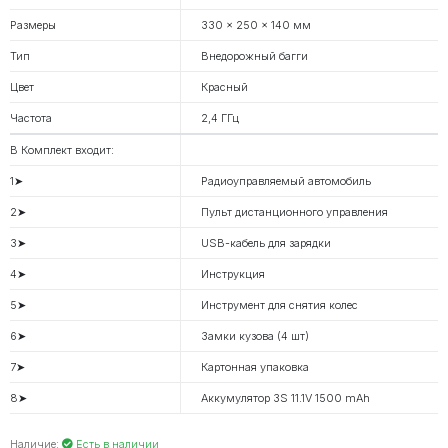
Размеры
330 × 250 × 140 мм
Тип
Внедорожный багги
Цвет
Красный
Частота
2,4 ГГц
В Комплект входит:
1➤
Радиоуправляемый автомобиль
2➤
Пульт дистанционного управления
3➤
USB-кабель для зарядки
4➤
Инструкция
5➤
Инструмент для снятия колес
6➤
Замки кузова (4 шт)
7➤
Картонная упаковка
8➤
Аккумулятор 3S 11.1V 1500 mAh
Наличие:
Есть в наличии