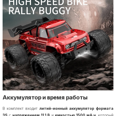
Аккумулятор и время работы
В комплект входит
литий-ионный аккумулятор формата
3S
с
напряжением
11.1 В
и
емкостью 1500 мА·ч
, который