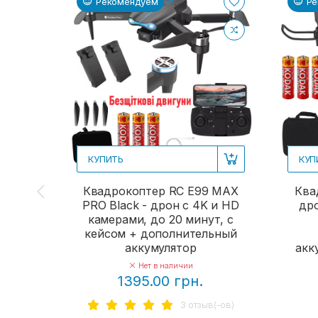
Рекомендуем
Ре
КУПИТЬ
КУП
Квадрокоптер RC E99 MAX
Ква
PRO Black - дрон с 4K и HD
дро
камерами, до 20 минут, с
кейсом + дополнительный
аккумулятор
акк
Нет в наличии
1395.00 грн.
3 отзыв(-ов)