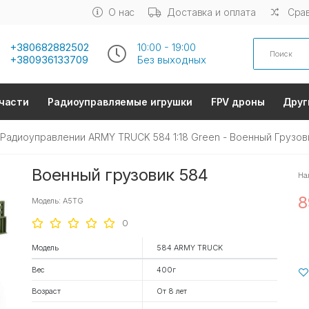
О нас
Доставка и оплата
Срав
Search
+380682882502
10:00 - 19:00
+380936133709
Без выходных
части
Радиоуправляемые игрушки
FPV дроны
Друг
Радиоуправлении ARMY TRUCK 584 1:18 Green - Военный Грузо
Военный грузовик 584
На
8
Модель: A5TG
0
Модель
584 ARMY TRUCK
Вес
400г
Возраст
От 8 лет