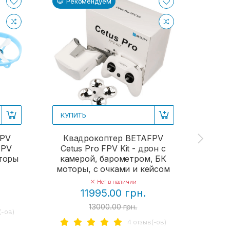
Рекомендуем
Ре
КУПИТЬ
КУП
FPV
Квадрокоптер BETAFPV
Кв
FPV
Cetus Pro FPV Kit - дрон с
Aquil
оторы
камерой, барометром, БК
ка
моторы, с очками и кейсом
Нет в наличии
11995.00 грн.
13000.00 грн.
(-ов)
4 отзыв(-ов)