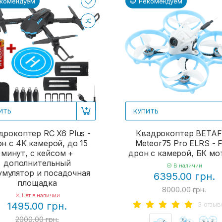
комендуем
Рекомендуем
ИТЬ
КУПИТЬ
дрокоптер RC X6 Plus -
Квадрокоптер BETA
н с 4K камерой, до 15
Meteor75 Pro ELRS - 
минут, с кейсом +
дрон с камерой, БК м
дополнительный
В наличии
умулятор и посадочная
6395.00 грн.
площадка
8000.00 грн.
Нет в наличии
3 отзыв
1495.00 грн.
2000.00 грн.