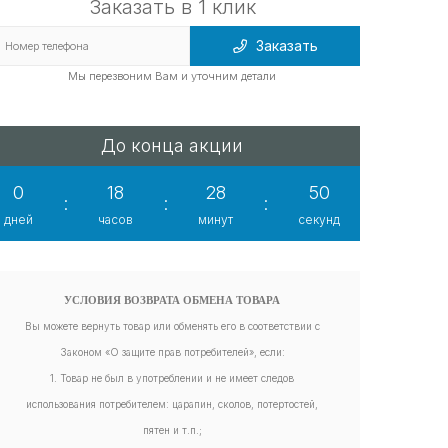
Заказать в 1 клик
Заказать
Мы перезвоним Вам и уточним детали
До конца акции
0
18
28
49
:
:
:
дней
часов
минут
секунд
УСЛОВИЯ ВОЗВРАТА ОБМЕНА ТОВАРА
Вы можете вернуть товар или обменять его в соответствии с
Законом «О защите прав потребителей», если:
1. Товар не был в употреблении и не имеет следов
использования потребителем: царапин, сколов, потертостей,
пятен и т.п.;