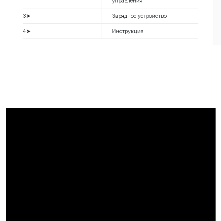
управления
3➤
Зарядное устройство
4➤
Инструкция