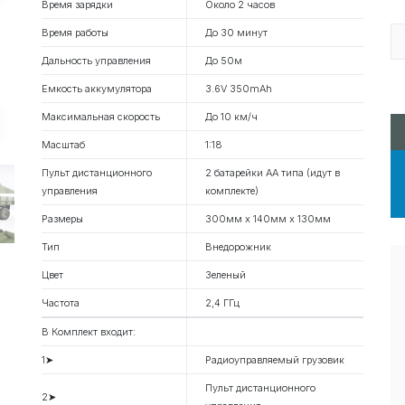
Время зарядки
Около 2 часов
Время работы
До 30 минут
Дальность управления
До 50м
Емкость аккумулятора
3.6V 350mAh
Максимальная скорость
До 10 км/ч
Масштаб
1:18
Пульт дистанционного
2 батарейки АА типа (идут в
управления
комплекте)
Размеры
300мм х 140мм х 130мм
Тип
Внедорожник
Цвет
Зеленый
Частота
2,4 ГГц
В Комплект входит:
1➤
Радиоуправляемый грузовик
Пульт дистанционного
2➤