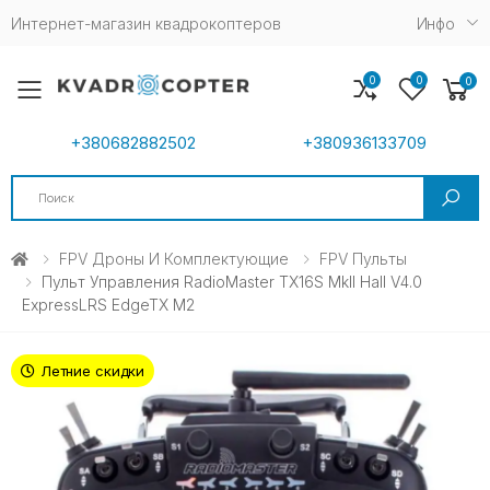
Интернет-магазин квадрокоптеров
Инфо
0
0
0
Toggle mobile menu
+380682882502
+380936133709
Search
FPV Дроны И Комплектующие
FPV Пульты
Пульт Управления RadioMaster TX16S MkII Hall V4.0
ExpressLRS EdgeTX M2
Летние скидки