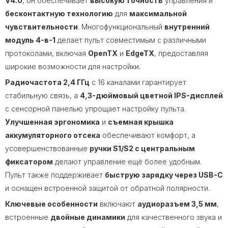
V4.0
, он обеспечивает
высокую точность
управления и
бесконтактную технологию
для
максимальной
чувствительности
. Многофункциональный
внутренний
модуль 4-в-1
делает пульт совместимым с различными
протоколами, включая
OpenTX
и
EdgeTX
, предоставляя
широкие возможности для настройки.
Радиочастота 2,4 ГГц
с 16 каналами гарантирует
стабильную связь, а
4,3-дюймовый цветной IPS-дисплей
с сенсорной панелью упрощает настройку пульта.
Улучшенная эргономика
и
съемная крышка
аккумуляторного отсека
обеспечивают комфорт, а
усовершенствованные
ручки S1/S2 с центральным
фиксатором
делают управление ещё более удобным.
Пульт также поддерживает
быструю зарядку через USB-C
и оснащен встроенной защитой от обратной полярности.
Ключевые особенности
включают
аудиоразъем 3,5 мм
,
встроенные
двойные динамики
для качественного звука и