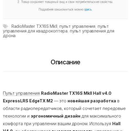
2. Товар сохраняет товарный вид и свои потребительские свойства.
Подробнее ознакомиться можно
здесь
.
RadioMaster TX16S MkII
,
пульт управления
,
пульт
управления для квадрокоптера
,
пульт управления для
дрона
Описание
Пульт управления
RadioMaster TX16S MkII Hall v4.0
ExpressLRS EdgeTX M2
— это
новейшая разработка
в
области радиопередатчиков, который сочетает передовые
технологии и
эргономичный дизайн
для максимального
комфорта при управлении вашим дроном. Используя
Hall