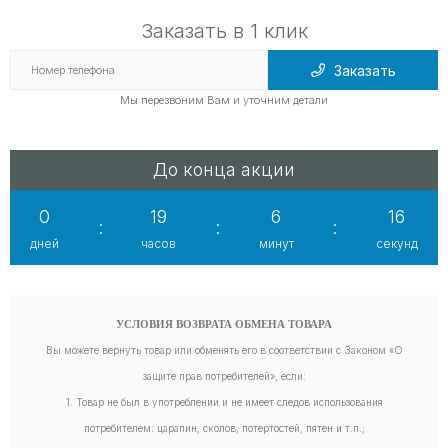
Заказать в 1 клик
Заказать
Мы перезвоним Вам и уточним детали
До конца акции
0
19
6
16
:
:
:
дней
часов
минут
секунд
УСЛОВИЯ ВОЗВРАТА ОБМЕНА ТОВАРА
Вы можете вернуть товар или обменять его в соответствии с Законом «О
защите прав потребителей», если:
1. Товар не был в употреблении и не имеет следов использования
потребителем: царапин, сколов, потертостей, пятен и т.п.;