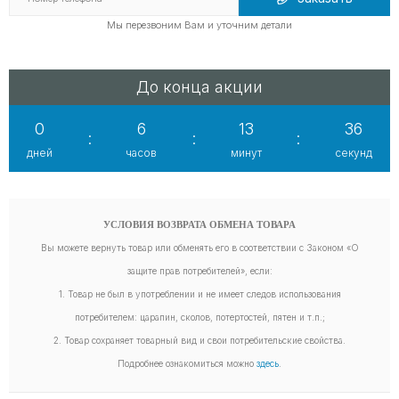
Мы перезвоним Вам и уточним детали
До конца акции
0
6
13
35
:
:
:
дней
часов
минут
секунд
УСЛОВИЯ ВОЗВРАТА ОБМЕНА ТОВАРА
Вы можете вернуть товар или обменять его в соответствии с Законом «О
защите прав потребителей», если:
1. Товар не был в употреблении и не имеет следов использования
потребителем: царапин, сколов, потертостей, пятен и т.п.;
2. Товар сохраняет товарный вид и свои потребительские свойства.
Подробнее ознакомиться можно
здесь
.