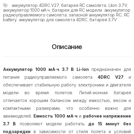
аккумулятор 4DRC V27
,
батарея RC самолета
,
LiIon 3.7V
,
аккумулятор 1000 мА·ч
,
батарея для RC модели
,
аккумулятор
радиоуправляемого самолета
,
запасной аккумулятор RC
,
RC
battery
,
аккумулятор для самолета 4DRC
,
батарея 3.7V
Описание
Аккумулятор 1000 мА·ч 3.7 В Li-Ion
предназначен для
питания радиоуправляемого самолета
4DRC V27
и
обеспечивает стабильную работу электроники и двигателя
модели во время полетов. Литий-ионная батарея
отличается хорошим балансом между емкостью, весом и
компактными размерами, что особенно важно для
авиамоделей.
Емкость
1000 мА·ч
и
рабочее напряжение
3.7 В
позволяют модели работать
до 15 минут
без
подзарядки
в зависимости от стиля полета и условий