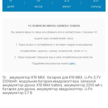
:
:
:
дней
часов
минут
секунд
УСЛОВИЯ ВОЗВРАТА ОБМЕНА ТОВАРА
Вы можете вернуть товар или обменять его в соответствии с Законом «О
защите прав потребителей», если:
1. Товар не был в употреблении и не имеет следов использования
потребителем: царапин, сколов, потертостей, пятен и т.п.;
2. Товар сохраняет товарный вид и свои потребительские свойства.
Подробнее ознакомиться можно
здесь
.
аккумулятор K19 MAX
,
батарея для K19 MAX
,
Li-Po 3.7V
2200mAh
,
модульная батарея квадрокоптера
,
запасной
аккумулятор дрона
,
K19 MAX battery
,
аккумулятор 2200 мА·ч
,
батарея для дрона
,
аккумулятор квадрокоптер
,
Li-Po
аккумулятор 3.7 В