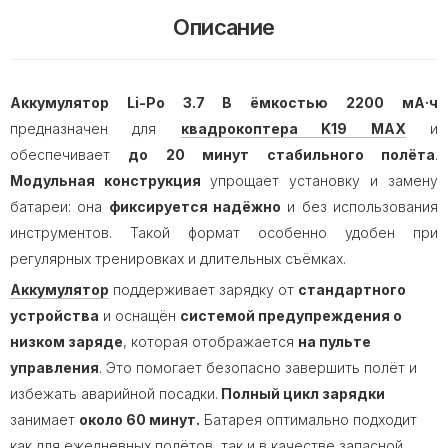
Описание
Аккумулятор Li-Po 3.7 В ёмкостью 2200 мА·ч
предназначен для
квадрокоптера K19 MA
X
и
обеспечивает
до 20 минут стабильного полёта
.
Модульная конструкция
упрощает установку и замену
батареи: она
фиксируется надёжно
и без использования
инструментов. Такой формат особенно удобен при
регулярных тренировках и длительных съёмках.
Аккумулятор
поддерживает зарядку от
стандартного
устройства
и оснащён
системой предупреждения о
низком заряде
, которая отображается
на пульте
управления
. Это помогает безопасно завершить полёт и
избежать аварийной посадки.
Полный цикл зарядки
занимает
около 60 минут.
Батарея оптимально подходит
как для ежедневных полётов, так и в качестве запасной.