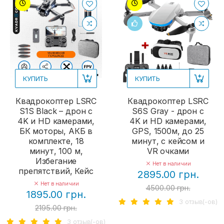
КУПИТЬ
КУПИТЬ
Квадрокоптер LSRC
Квадрокоптер LSRC
S1S Black – дрон c
S6S Gray - дрон с
4K и HD камерами,
4K и HD камерами,
БК моторы, АКБ в
GPS, 1500м, до 25
комплекте, 18
минут, с кейсом и
минут, 100 м,
VR очками
Избегание
Нет в наличии
препятствий, Кейс
2895.00 грн.
Нет в наличии
4500.00 грн.
1895.00 грн.
3 отзыв(-ов)
2195.00 грн.
3 отзыв(-ов)