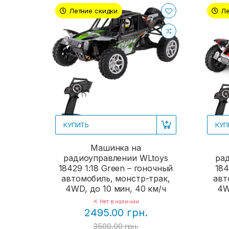
Летние скидки
Ле
КУПИТЬ
КУП
Машинка на
радиоуправлении WLtoys
ра
18429 1:18 Green – гоночный
184
автомобиль, монстр-трак,
авт
4WD, до 10 мин, 40 км/ч
4W
Нет в наличии
2495.00 грн.
3500.00 грн.