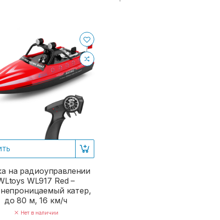
ИТЬ
а на радиоуправлении
WLtoys WL917 Red –
непроницаемый катер,
до 80 м, 16 км/ч
Нет в наличии