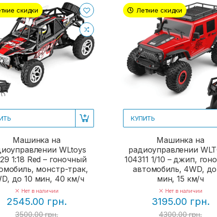
тние скидки
Летние скидки
ИТЬ
КУПИТЬ
Машинка на
Машинка на
диоуправлении WLtoys
радиоуправлении WL
29 1:18 Red – гоночный
104311 1/10 – джип, гон
омобиль, монстр-трак,
автомобиль, 4WD, до
D, до 10 мин, 40 км/ч
мин, 15 км/ч
Нет в наличии
Нет в наличии
2545.00 грн.
3195.00 грн.
3500.00 грн.
4300.00 грн.