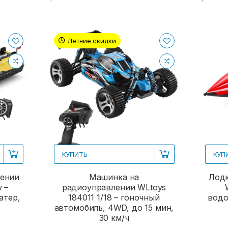
Летние скидки
КУПИТЬ
КУП
лении
Машинка на
Лодк
 –
радиоуправлении WLtoys
атер,
184011 1/18 – гоночный
водо
автомобиль, 4WD, до 15 мин,
30 км/ч