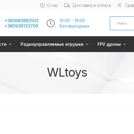
О нас
Доставка и оплата
Срав
Search
+380682882502
10:00 - 19:00
+380936133709
Без выходных
сти
Радиоуправляемые игрушки
FPV дроны
WLtoys