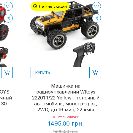
Летние скидки
КУПИТЬ
Машинка на
TOYS
радиоуправлении Wltoys
очный
22201 1/22 Yellow – гоночный
 30
автомобиль, монстр-трак,
2WD, до 16 мин, 22 км/ч
Нет в наличии
1495.00 грн.
1800.00 грн.